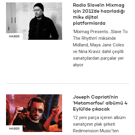
Radio Slave’in Mixmag
için 2011’de hazırladığı
miks dijital
platformlarda
‘Mixmag Presents...Slave To
HABER
The Rhythm’ miksinde
Midland, Maya Jane Coles
ve Nina Kraviz dahil çeşitli
sanatçılardan parçalar yer
alıyor
Joseph Capriati’nin
'Metamorfosi' albümü 4
Eylül'de çıkacak
12 yeni parça içeren albüm
sanatçının plak şirketi
HABER
Redimension Music'ten