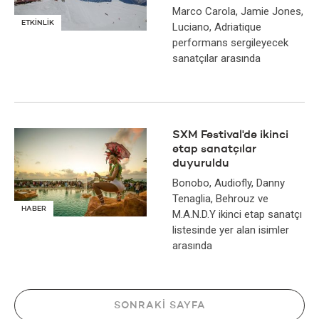
Marco Carola, Jamie Jones,
ETKİNLİK
Luciano, Adriatique
performans sergileyecek
sanatçılar arasında
SXM Festival'de ikinci
etap sanatçılar
duyuruldu
Bonobo, Audiofly, Danny
Tenaglia, Behrouz ve
HABER
M.A.N.D.Y ikinci etap sanatçı
listesinde yer alan isimler
arasında
SONRAKI SAYFA