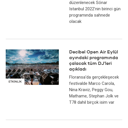
düzenlenecek Sónar
Istanbul 2022’nin birinci gün
programında sahnede
olacak
Decibel Open Air Eylül
ayındaki programında
çalacak tüm DJ'leri
açıkladı
Floransa'da gerçekleşecek
ETKİNLİK
festivalde Marco Carola,
Nina Kraviz, Peggy Gou,
Mathame, Stephan Jolk ve
T78 dahil birçok isim var