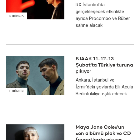
RX İstanbul’da
gerçekleşecek etkinlikte
ETKİNLİK
ayrıca Procombo ve Büber
sahne alacak
FJAAK 11-12-13
Şubat’ta Türkiye turuna
çıkıyor
Ankara, İstanbul ve
İzmir’deki şovlarda Elli Acula
ETKİNLİK
Berlinli ikiliye eşlik edecek
Maya Jane Coles’un
son albümü plak ve CD