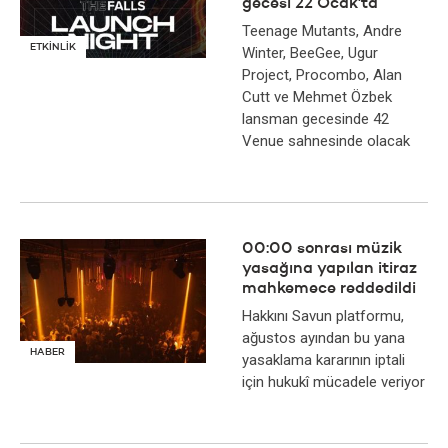
gecesi 22 Ocak'ta
Teenage Mutants, Andre
ETKİNLİK
Winter, BeeGee, Ugur
Project, Procombo, Alan
Cutt ve Mehmet Özbek
lansman gecesinde 42
Venue sahnesinde olacak
00:00 sonrası müzik
yasağına yapılan itiraz
mahkemece reddedildi
Hakkını Savun platformu,
ağustos ayından bu yana
HABER
yasaklama kararının iptali
için hukukî mücadele veriyor