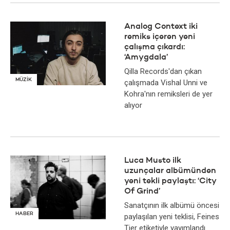
Analog Context iki
remiks içeren yeni
çalışma çıkardı:
‘Amygdala’
Qilla Records'dan çıkan
MÜZİK
çalışmada Vishal Unni ve
Kohra'nın remiksleri de yer
alıyor
Luca Musto ilk
uzunçalar albümünden
yeni tekli paylaştı: ‘City
Of Grind’
Sanatçının ilk albümü öncesi
HABER
paylaşılan yeni teklisi, Feines
Tier etiketiyle yayımlandı