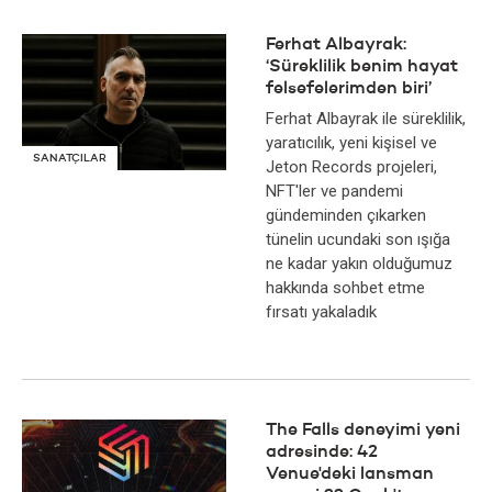
Ferhat Albayrak:
‘Süreklilik benim hayat
felsefelerimden biri’
Ferhat Albayrak ile süreklilik,
yaratıcılık, yeni kişisel ve
SANATÇILAR
Jeton Records projeleri,
NFT'ler ve pandemi
gündeminden çıkarken
tünelin ucundaki son ışığa
ne kadar yakın olduğumuz
hakkında sohbet etme
fırsatı yakaladık
The Falls deneyimi yeni
adresinde: 42
Venue'deki lansman