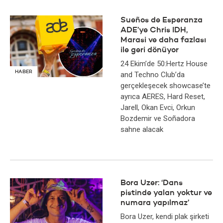
Sueños de Esperanza
ADE’ye Chris IDH,
Marasi ve daha fazlası
ile geri dönüyor
24 Ekim’de 50:Hertz House
HABER
and Techno Club’da
gerçekleşecek showcase’te
ayrıca AERES, Hard Reset,
Jarell, Okan Evci, Orkun
Bozdemir ve Soñadora
sahne alacak
Bora Uzer: ‘Dans
pistinde yalan yoktur ve
numara yapılmaz’
Bora Uzer, kendi plak şirketi