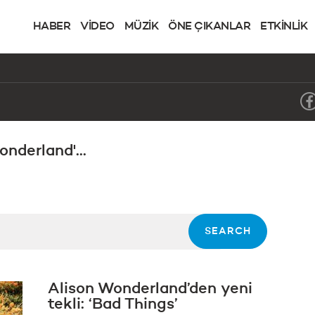
HABER
VİDEO
MÜZİK
ÖNE ÇIKANLAR
ETKİNLİK
nderland'...
Alison Wonderland’den yeni
tekli: ‘Bad Things’