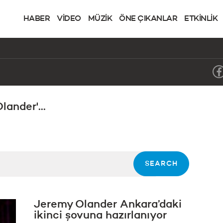
HABER
VİDEO
MÜZİK
ÖNE ÇIKANLAR
ETKİNLİK
ander'...
Jeremy Olander Ankara’daki
ikinci şovuna hazırlanıyor