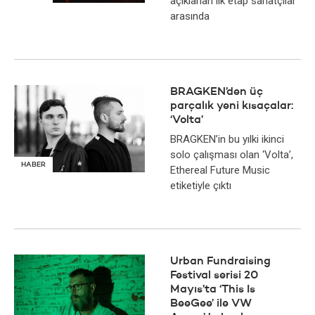
açıklanan ilk etap sanatçılar
arasında
BRAGKEN’den üç
parçalık yeni kısaçalar:
‘Volta’
BRAGKEN’in bu yılki ikinci
solo çalışması olan ‘Volta’,
HABER
Ethereal Future Music
etiketiyle çıktı
Urban Fundraising
Festival serisi 20
Mayıs’ta ‘This Is
BeeGee’ ile VW