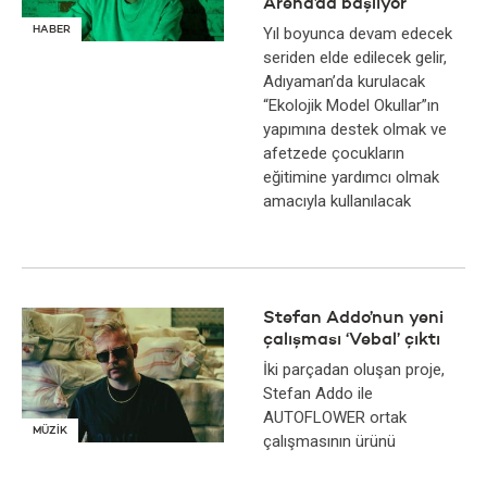
Arena’da başlıyor
HABER
Yıl boyunca devam edecek
seriden elde edilecek gelir,
Adıyaman’da kurulacak
“Ekolojik Model Okullar”ın
yapımına destek olmak ve
afetzede çocukların
eğitimine yardımcı olmak
amacıyla kullanılacak
Stefan Addo’nun yeni
çalışması ‘Vebal’ çıktı
İki parçadan oluşan proje,
Stefan Addo ile
AUTOFLOWER ortak
MÜZİK
çalışmasının ürünü