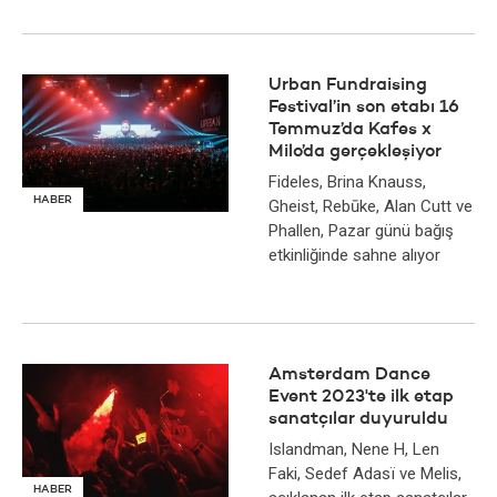
Urban Fundraising
Festival’in son etabı 16
Temmuz’da Kafes x
Milo’da gerçekleşiyor
Fideles, Brina Knauss,
HABER
Gheist, Rebūke, Alan Cutt ve
Phallen, Pazar günü bağış
etkinliğinde sahne alıyor
Amsterdam Dance
Event 2023'te ilk etap
sanatçılar duyuruldu
Islandman, Nene H, Len
Faki, Sedef Adasï ve Melis,
HABER