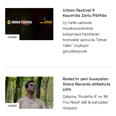
Urban Festival 9
Kasım’da Zorlu PSM’de
Üç farklı sahnede
müzikseverlerlerle
buluşmaya hazırlanan
HABER
festivalde ayrıca iki “Urban
Talks” söyleşisi
gerçekleşecek
Rodez’in yeni kısaçaları
Siona Records etiketiyle
çıktı
Çalışma, ‘Roulette X’ ve ‘All
You Need’ adlı iki parçadan
HABER
oluşuyor