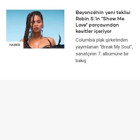
Beyoncé’nin yeni teklisi
Robin S.’in "Show Me
Love" parçasından
kesitler içeriyor
Columbia plak şirketinden
HABER
yayımlanan "Break My Soul",
sanatçının 7. albümüne bir
bakış