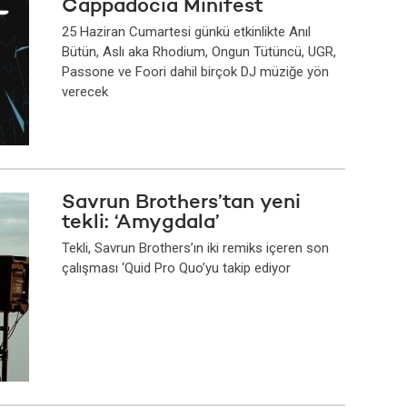
Cappadocia Minifest
25 Haziran Cumartesi günkü etkinlikte Anıl
Bütün, Aslı aka Rhodium, Ongun Tütüncü, UGR,
Passone ve Foori dahil birçok DJ müziğe yön
verecek
Savrun Brothers’tan yeni
tekli: ‘Amygdala’
Tekli, Savrun Brothers’ın iki remiks içeren son
çalışması ‘Quid Pro Quo’yu takip ediyor