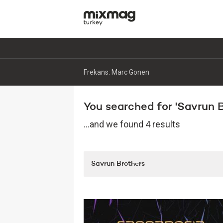
Frekans: Marc Gonen
You searched for 'Savrun Br
...and we found 4 results