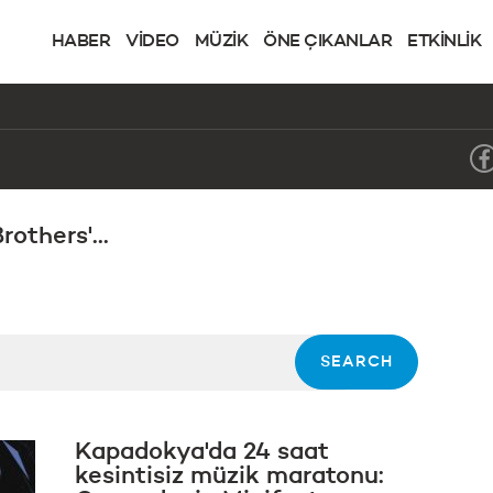
HABER
VİDEO
MÜZİK
ÖNE ÇIKANLAR
ETKİNLİK
others'...
Kapadokya'da 24 saat
kesintisiz müzik maratonu: