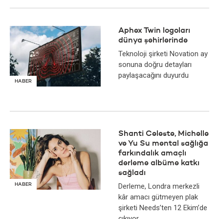
Aphex Twin logoları
dünya şehirlerinde
Teknoloji şirketi Novation ay
sonuna doğru detayları
paylaşacağını duyurdu
HABER
Shanti Celeste, Michelle
ve Yu Su mental sağlığa
farkındalık amaçlı
derleme albüme katkı
sağladı
HABER
Derleme, Londra merkezli
kâr amacı gütmeyen plak
şirketi Needs’ten 12 Ekim’de
çıkıyor