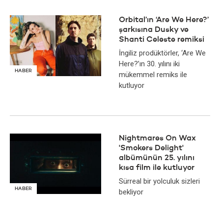
Orbital’ın ‘Are We Here?’
şarkısına Dusky ve
Shanti Celeste remiksi
İngiliz prodüktörler, ‘Are We
Here?’ın 30. yılını iki
HABER
mükemmel remiks ile
kutluyor
Nightmares On Wax
'Smokers Delight'
albümünün 25. yılını
kısa film ile kutluyor
Sürreal bir yolculuk sizleri
HABER
bekliyor