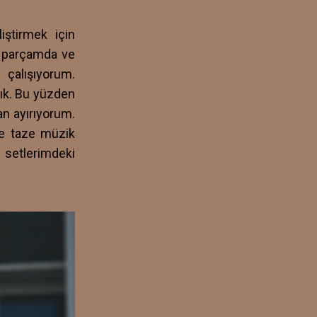
iştirmek için
r parçamda ve
 çalışıyorum.
lık. Bu yüzden
an ayırıyorum.
 ve taze müzik
 setlerimdeki