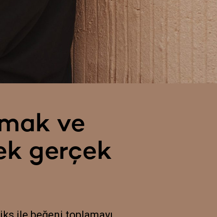
amak ve
mek gerçek
iks ile beğeni toplamayı