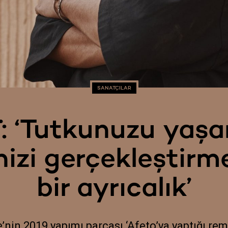
SANATÇILAR
: ‘Tutkunuzu yaş
nizi gerçekleştir
bir ayrıcalık’
nin 2019 yapımı parçası ‘Afeto’ya yaptığı rem