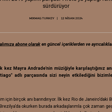
sürdürüyor
MIXMAG TURKEY
12 NISAN 2024
alımıza abone olarak
en güncel içeriklerden ve ayrıcalıkl
ilk kez Mayra Andrade'nin müziğiyle karşılaştığınız anı
tiago" adlı parçasında sizi neyin etkilediğini bizimle
m için birçok anı barındırıyor. İlk kez Rio de Janeiro'daki 
ezilya'da okurken burada arkadaşlarımla çok zaman geçi