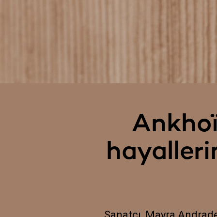
Ankhoï
hayalleri
Sanatçı, Mayra Andrade’