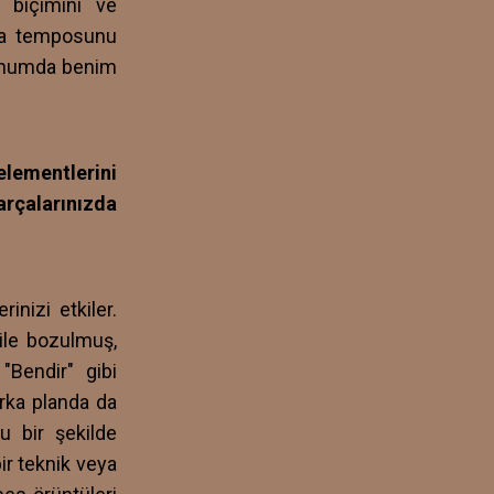
a biçimini ve
şça temposunu
 konumda benim
ementlerini
rçalarınızda
inizi etkiler.
 ile bozulmuş,
"Bendir" gibi
rka planda da
u bir şekilde
ir teknik veya