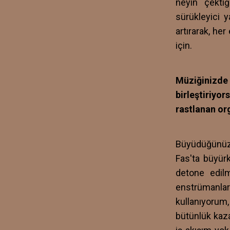
neyin çektiğ
sürükleyici 
artırarak, he
için.
Müziğinizd
birleştiriy
rastlanan or
Büyüdüğünüz y
Fas'ta büyürk
detone edilm
enstrümanlar
kullanıyorum
bütünlük kaza