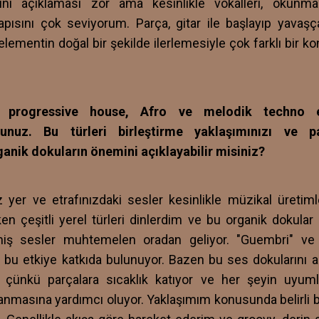
ini açıklaması zor ama kesinlikle vokalleri, okunm
yapısını çok seviyorum. Parça, gitar ile başlayıp yava
r elementin doğal bir şekilde ilerlemesiyle çok farklı bir
e progressive house, Afro ve melodik techno el
orsunuz. Bu türleri birleştirme yaklaşımınızı ve pa
ganik dokuların önemini açıklayabilir misiniz?
er ve etrafınızdaki sesler kesinlikle müzikal üretimler
en çeşitli yerel türleri dinlerdim ve bu organik dokular
iş sesler muhtemelen oradan geliyor. "Guembri" ve 
 bu etkiye katkıda bulunuyor. Bazen bu ses dokularını a
, çünkü parçalara sıcaklık katıyor ve her şeyin uyuml
nmasına yardımcı oluyor. Yaklaşımım konusunda belirli b