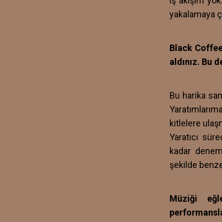
iş akışım yok
yakalamaya ça
Black Coffee
aldınız. Bu d
Bu harika san
Yaratımlarıma
kitlelere ulaş
Yaratıcı süre
kadar denem
şekilde benze
Müziği eğl
performansla