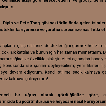
. Genellikle akışa göre hareket ederim ve groovy, derin 
lışırım.
, Diplo ve Pete Tong gibi sektörün önde gelen isimle
estekler kariyerinize ve yaratıcı sürecinize nasıl etki et
atçıların, çalışmalarınızı desteklediğini görmek her zaman
 çok ışık kattılar ve bunun için her zaman minnettarım. D
mamı sağladı ve özellikle plak şirketleri açısından bana yen
ç konusunda ise şunları söyleyebilirim; yeni fikirleri ‘i
eye devam ediyorum. Kendi stilime sadık kalmaya çal
rsiz kalmaya çalışıyorum!
enceli bir uğraş olarak gördüğünüze göre, 
rınızda bu pozitif duruşu ve heyecanı nasıl koruyorsu