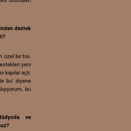
ses örüntüleri
rinden destek
ti?
 özel bir his.
estekleri yeni
i kapılar açtı.
şte bu’ diyene
ışıyorum, bu
stüdyoda ve
nuz?