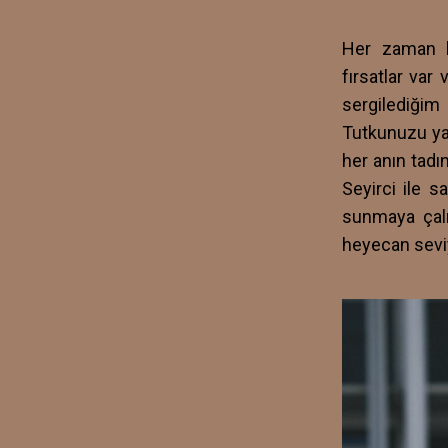
Her zaman bü
fırsatlar va
sergilediğim
Tutkunuzu yaş
her anın tadı
Seyirci ile s
sunmaya çalı
heyecan sevi