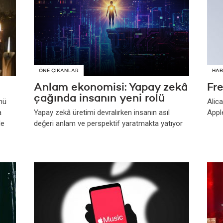
ÖNE ÇIKANLAR
HAB
Anlam ekonomisi: Yapay zekâ
Fr
çağında insanın yeni rolü
nü
Alic
a
Yapay zekâ üretimi devralırken insanın asıl
Appl
le
değeri anlam ve perspektif yaratmakta yatıyor