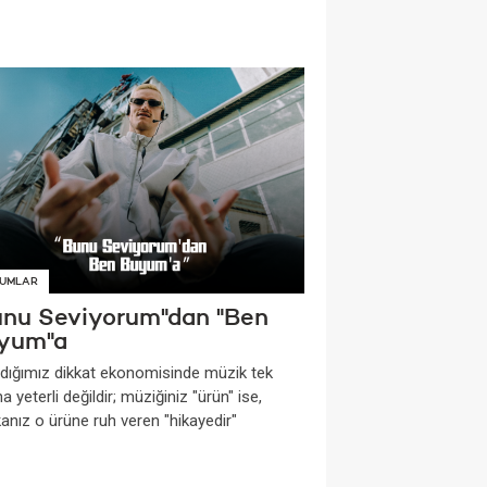
UMLAR
unu Seviyorum"dan "Ben
yum"a
dığımız dikkat ekonomisinde müzik tek
a yeterli değildir; müziğiniz "ürün" ise,
anız o ürüne ruh veren "hikayedir"