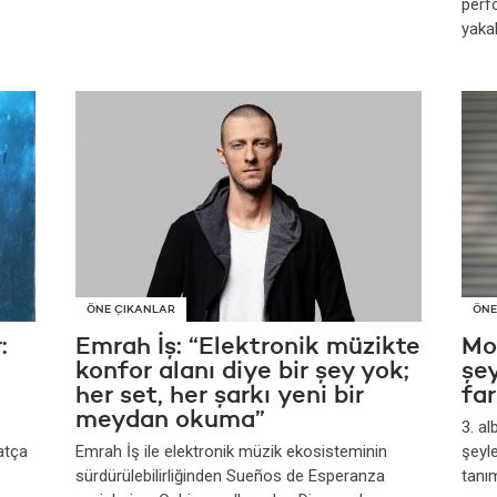
perf
yaka
ÖNE ÇIKANLAR
ÖNE
:
Emrah İş: “Elektronik müzikte
Mo
konfor alanı diye bir şey yok;
şey
her set, her şarkı yeni bir
fa
meydan okuma”
3. a
atça
Emrah İş ile elektronik müzik ekosisteminin
şeyle
sürdürülebilirliğinden Sueños de Esperanza
tanı