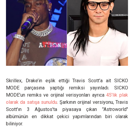
Skrillex, Drake’in eşlik ettiği Travis Scott’a ait SICKO
MODE parçasına yaptığı remiksi yayınladı. SICKO
MODE’un remiks ve orijinal verisyonları ayrıca
45’lik plak
olarak da satışa sunuldu
. Şarkının orijinal versiyonu, Travis
Scott'ın 3 Ağustos'ta piyasaya çıkan "Astroworld"
albümünün en dikkat çekici yapımlarından biri olarak
biliniyor.