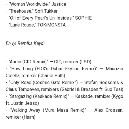
- “Woman Worldwide,” Justice
- “Treehouse,” Sofi Tukker
- “Oil of Every Pearl’s Un-Insides,” SOPHIE
- “Lune Rouge,” TOKiMONSTA
En İyi Remiks Kaydı
- “Audio (CID Remix)” — CID, remixer (LSD)
- “How Long (EDX’s Dubai Skyline Remix)” — Maurizio
Colella, remixer (Charlie Puth)
- “Only Road (Cosmic Gate Remix”) — Stefan Bossems &
Claus Terhoeven, remixers (Gabriel & Dresden ft. Sub Teal)
- “Stargazing (Kaskade Remix)” — Kaskade, remixer (Kygo
ft. Justin Jesso)
- “Walking Away (Mura Masa Remix)” — Alex Crossan,
remixer (Haim)