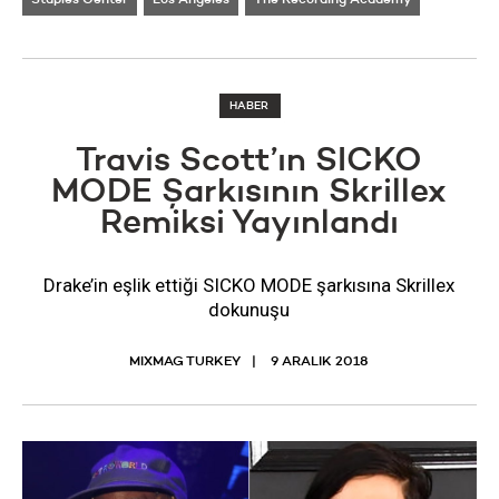
Staples Center
Los Angeles
The Recording Academy
HABER
Travis Scott’ın SICKO
MODE Şarkısının Skrillex
Remiksi Yayınlandı
Drake’in eşlik ettiği SICKO MODE şarkısına Skrillex
dokunuşu
MIXMAG TURKEY
9 ARALIK 2018