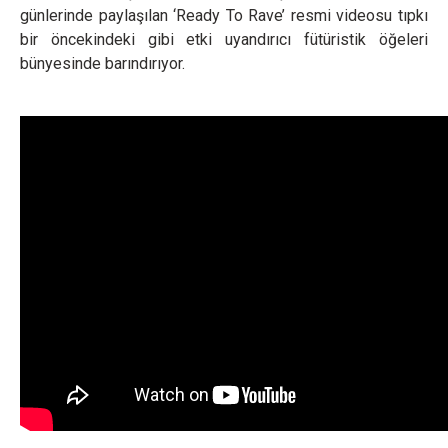
günlerinde paylaşılan ‘Ready To Rave’ resmi videosu tıpkı
bir öncekindeki gibi etki uyandırıcı fütüristik öğeleri
bünyesinde barındırıyor.