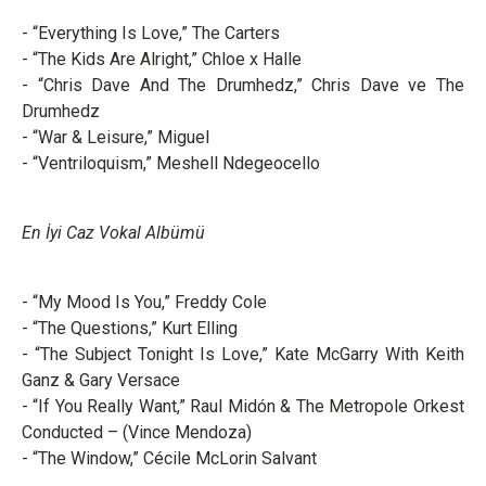
- “Everything Is Love,” The Carters
- “The Kids Are Alright,” Chloe x Halle
- “Chris Dave And The Drumhedz,” Chris Dave ve The
Drumhedz
- “War & Leisure,” Miguel
- “Ventriloquism,” Meshell Ndegeocello
En İyi Caz Vokal Albümü
- “My Mood Is You,” Freddy Cole
- “The Questions,” Kurt Elling
- “The Subject Tonight Is Love,” Kate McGarry With Keith
Ganz & Gary Versace
- “If You Really Want,” Raul Midón & The Metropole Orkest
Conducted – (Vince Mendoza)
- “The Window,” Cécile McLorin Salvant