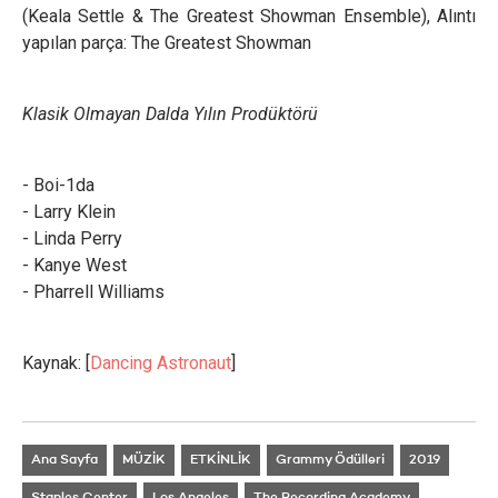
(Keala Settle & The Greatest Showman Ensemble), Alıntı
yapılan parça: The Greatest Showman
Klasik Olmayan Dalda Yılın Prodüktörü
- Boi-1da
- Larry Klein
- Linda Perry
- Kanye West
- Pharrell Williams
Kaynak: [
Dancing Astronaut
]
Ana Sayfa
MÜZİK
ETKİNLİK
Grammy Ödülleri
2019