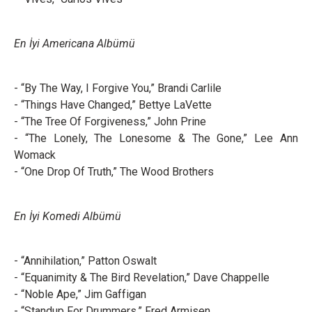
En İyi Americana Albümü
- “By The Way, I Forgive You,” Brandi Carlile
- “Things Have Changed,” Bettye LaVette
- “The Tree Of Forgiveness,” John Prine
- “The Lonely, The Lonesome & The Gone,” Lee Ann
Womack
- “One Drop Of Truth,” The Wood Brothers
En İyi Komedi Albümü
- “Annihilation,” Patton Oswalt
- “Equanimity & The Bird Revelation,” Dave Chappelle
- “Noble Ape,” Jim Gaffigan
- “Standup For Drummers,” Fred Armisen