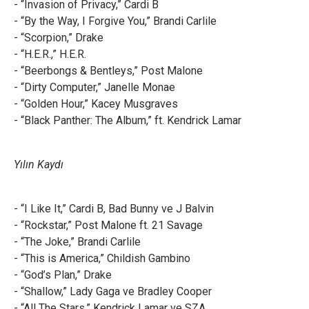
- “Invasion of Privacy,” Cardi B
- “By the Way, I Forgive You,” Brandi Carlile
- “Scorpion,” Drake
- “H.E.R.,” H.E.R.
- “Beerbongs & Bentleys,” Post Malone
- “Dirty Computer,” Janelle Monae
- “Golden Hour,” Kacey Musgraves
- “Black Panther: The Album,” ft. Kendrick Lamar
Yılın Kaydı
- “I Like It,” Cardi B, Bad Bunny ve J Balvin
- “Rockstar,” Post Malone ft. 21 Savage
- “The Joke,” Brandi Carlile
- “This is America,” Childish Gambino
- “God’s Plan,” Drake
- “Shallow,” Lady Gaga ve Bradley Cooper
- “All The Stars,” Kendrick Lamar ve SZA