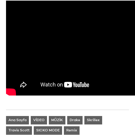
Ana Sayfa
VİDEO
MÜZİK
Drake
Skrillex
Travis Scott
SICKO MODE
Remix