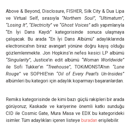
Above & Beyond, Disclosure, FISHER, Silk City & Dua Lipa
ve Virtual Self, sırasıyla
“Northern Soul”, “Ultimatum”,
“Losing It”, “Electricity”
ve
“Ghost Voices”
adlı yapımlarıyla
“En İyi Dans Kaydı” kategorisinde sonuca ulaşmaya
çalışacak. Bu arada “En İyi Dans Albümü” adaylıklarında
electronica’nın biraz avangart yönüne doğru kayış olduğu
gözlemlenmekte. Jon Hopkins’in nefes kesici LP albümü
“Singularity”
, Justice’in edit albümü
“Woman Worldwide”
ile Sofi Tukker’ın
“Treehouse”
, TOKiMONSTA’nın
“Lune
Rouge”
ve SOPHIE’nin
“Oil of Every Pearl’s Un-Insides”
albümleri
bu kategori için adaylık koparmayı başaranlardan.
Remiks kategorisinde de kimi bazı güçlü rakipleri bir arada
görüyoruz; Kaskade ve kariyerine önemli katkı sunduğu
CID ile Cosmic Gate, Mura Masa ve EDX bu kategorideki
isimler. Tüm adaylıkları içeren listeye
buradan
erişilebilir.