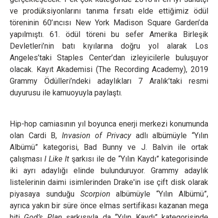
ve prodüksiyonlarını tanıma fırsatı elde ettiğimiz ödül
töreninin 60’ıncısı New York Madison Square Garden’da
yapılmıştı. 61. ödül töreni bu sefer Amerika Birleşik
Devletleri’nin batı kıyılarına doğru yol alarak Los
Angeles’taki Staples Center’dan izleyicilerle buluşuyor
olacak. Kayıt Akademisi (The Recording Academy), 2019
Grammy Ödülleri’ndeki adaylıkları 7 Aralık’taki resmi
duyurusu ile kamuoyuyla paylaştı.
Hip-hop camiasının yıl boyunca enerji merkezi konumunda
olan Cardi B,
Invasion of Privacy
adlı albümüyle “Yılın
Albümü” kategorisi, Bad Bunny ve J. Balvin ile ortak
çalışması
I Like It
şarkısı ile de “Yılın Kaydı” kategorisinde
iki ayrı adaylığı elinde bulunduruyor. Grammy adaylık
listelerinin daimi isimlerinden Drake'in ise çift disk olarak
piyasaya sunduğu
Scorpion
albümüyle “Yılın Albümü”,
ayrıca yakın bir süre önce elmas sertifikası kazanan mega
hiti
God’s Plan
şarkısıyla da “Yılın Kaydı” kategorisinde