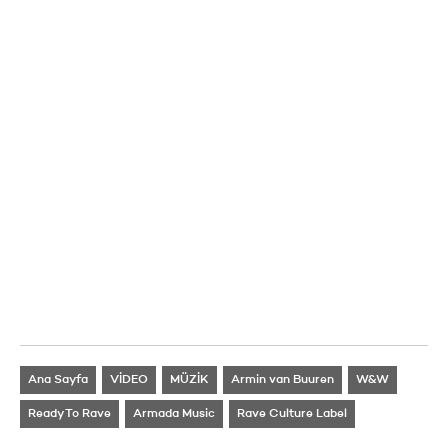
Ana Sayfa
VİDEO
MÜZİK
Armin van Buuren
W&W
Ready To Rave
Armada Music
Rave Culture Label