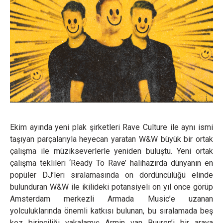
Ekim ayında yeni plak şirketleri Rave Culture ile aynı ismi
taşıyan parçalarıyla heyecan yaratan W&W büyük bir ortak
çalışma ile müzikseverlerle yeniden buluştu. Yeni ortak
çalışma teklileri ‘Ready To Rave’ halihazırda dünyanın en
popüler DJ’leri sıralamasında on dördüncülüğü elinde
bulunduran W&W ile ikilideki potansiyeli on yıl önce görüp
Amsterdam merkezli Armada Music’e uzanan
yolculuklarında önemli katkısı bulunan, bu sıralamada beş
kez birinciliği yakalamış Armin van Buuren’i bir araya