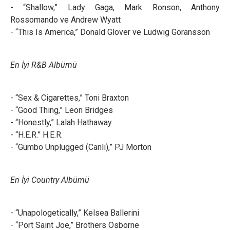
- “Shallow,” Lady Gaga, Mark Ronson, Anthony
Rossomando ve Andrew Wyatt
- “This Is America,” Donald Glover ve Ludwig Göransson
En İyi R&B Albümü
- “Sex & Cigarettes,” Toni Braxton
- “Good Thing,” Leon Bridges
- “Honestly,” Lalah Hathaway
- “H.E.R.” H.E.R.
- “Gumbo Unplugged (Canlı),” PJ Morton
En İyi Country Albümü
- “Unapologetically,” Kelsea Ballerini
- “Port Saint Joe,” Brothers Osborne