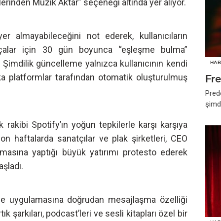
rinden Müzik Aktar” seçeneği altında yer alıyor.
yer almayabileceğini not ederek, kullanıcıların
parçalar için 30 gün boyunca “eşleşme bulma”
. Şimdilik güncelleme yalnızca kullanıcının kendi
HAB
şka platformlar tarafından otomatik oluşturulmuş
Fr
Pred
şimd
rakibi Spotify’ın yoğun tepkilerle karşı karşıya
on haftalarda sanatçılar ve plak şirketleri, CEO
firmasına yaptığı büyük yatırımı protesto ederek
aşladı.
ce uygulamasına doğrudan mesajlaşma özelliği
tık şarkıları, podcast’leri ve sesli kitapları özel bir