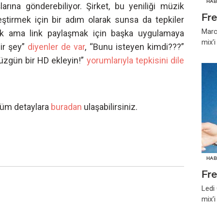
HAB
rına gönderebiliyor. Şirket, bu yeniliği müzik
Fr
eştirmek için bir adım olarak sunsa da tepkiler
Marc
cak ama link paylaşmak için başka uygulamaya
mix'
bir şey”
diyenler de var
, “Bunu isteyen kimdi???”
üzgün bir HD ekleyin!”
yorumlarıyla tepkisini dile
i tüm detaylara
buradan
ulaşabilirsiniz.
HAB
Fr
Ledi
mix'