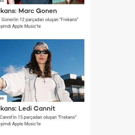
ER
ekans: Marc Gonen
 Gonen'in 12 parçadan oluşan “Frekans”
i şimdi Apple Music'te
ER
ekans: Ledi Cannit
 Cannit'in 15 parçadan oluşan “Frekans”
i şimdi Apple Music'te