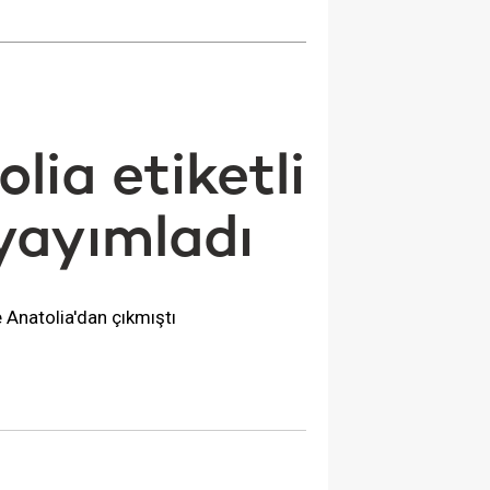
ia etiketli
ı yayımladı
e Anatolia'dan çıkmıştı