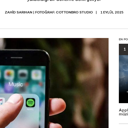
ZAHİD SARIHAN | FOTOĞRAF: COTTONBRO STUDIO
1 EYLÜL 2025
EN PO
1
Appl
müzi