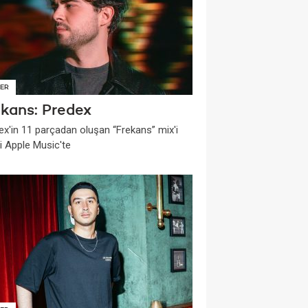
ER
ekans: Predex
ex'in 11 parçadan oluşan “Frekans” mix'i
i Apple Music'te