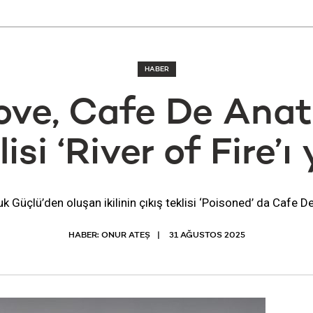
HABER
ve, Cafe De Anatol
lisi ‘River of Fire’
 Güçlü’den oluşan ikilinin çıkış teklisi ‘Poisoned’ da Cafe D
HABER: ONUR ATEŞ
31 AĞUSTOS 2025