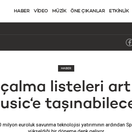
HABER
VİDEO
MÜZİK
ÖNE ÇIKANLAR
ETKİNLİK
HABER
çalma listeleri ar
usic‘e taşınabilec
 milyon euroluk savunma teknolojisi yatırımının ardından Spot
yükseldiği bir döneme denk geliyor