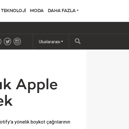
TEKNOLOJİ
MODA
DAHA FAZLA
Uluslararası
tık Apple
ek
ify’a yönelik boykot çağrılarının