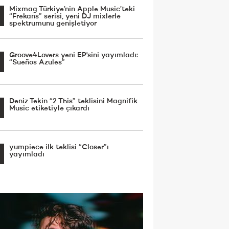
Mixmag Türkiye’nin Apple Music’teki
“Frekans” serisi, yeni DJ mixlerle
spektrumunu genişletiyor
Groove4Lovers yeni EP'sini yayımladı:
“Sueños Azules”
Deniz Tekin “2 This” teklisini Magnifik
Music etiketiyle çıkardı
yumpiece ilk teklisi “Closer”ı
yayımladı