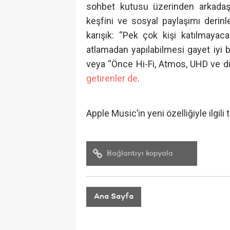
sohbet kutusu üzerinden arkadaşla
keşfini ve sosyal paylaşımı derinl
karışık: “Pek çok kişi katılmaya
atlamadan yapılabilmesi gayet iyi 
veya “Önce Hi-Fi, Atmos, UHD ve d
getirenler de
.
Apple Music’in yeni özelliğiyle ilgil
Bağlantıyı kopyala
Ana Sayfa