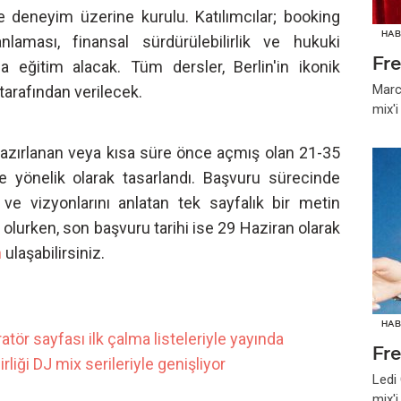
e deneyim üzerine kurulu. Katılımcılar; booking
HAB
lanlaması, finansal sürdürülebilirlik ve hukuki
Fr
a eğitim alacak. Tüm dersler, Berlin'in ikonik
Marc
tarafından verilecek.
mix'
zırlanan veya kısa süre önce açmış olan 21-35
ne yönelik olarak tasarlandı. Başvuru sürecinde
 ve vizyonlarını anlatan tek sayfalık bir metin
 olurken, son başvuru tarihi ise 29 Haziran olarak
n
ulaşabilirsiniz.
HAB
ör sayfası ilk çalma listeleriyle yayında
Fr
liği DJ mix serileriyle genişliyor
Ledi
mix'