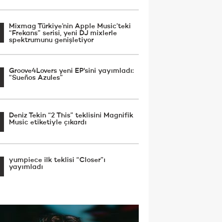
Mixmag Türkiye’nin Apple Music’teki
“Frekans” serisi, yeni DJ mixlerle
spektrumunu genişletiyor
Groove4Lovers yeni EP'sini yayımladı:
“Sueños Azules”
Deniz Tekin “2 This” teklisini Magnifik
Music etiketiyle çıkardı
yumpiece ilk teklisi “Closer”ı
yayımladı