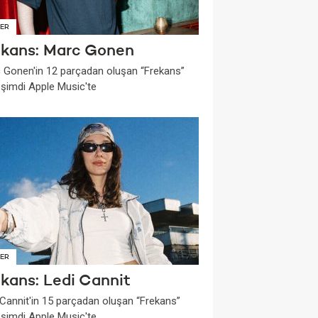
ER
ekans: Marc Gonen
 Gonen'in 12 parçadan oluşan “Frekans”
i şimdi Apple Music'te
ER
ekans: Ledi Cannit
 Cannit'in 15 parçadan oluşan “Frekans”
i şimdi Apple Music'te