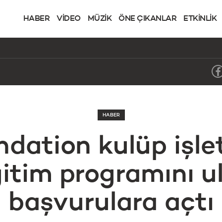
HABER
VİDEO
MÜZİK
ÖNE ÇIKANLAR
ETKİNLİK
HABER
ndation kulüp işle
itim programını u
başvurulara açtı