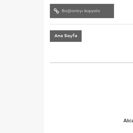
Bağlantıyı kopyala
Ana Sayfa
Alic