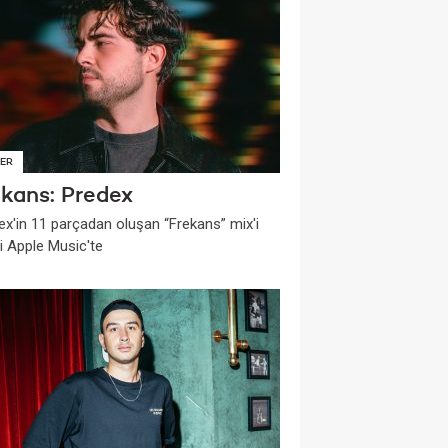
ER
ekans: Predex
ex'in 11 parçadan oluşan “Frekans” mix'i
i Apple Music'te