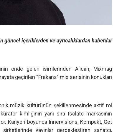
n güncel içeriklerden ve ayrıcalıklardan haberdar
inin önde gelen isimlerinden Alican, Mixmag
 hayata geçirilen “Frekans” mix serisinin konukları
tronik müzik kültürünün şekillenmesinde aktif rol
küratör kimliğinin yanı sıra Isolate markasının
ıyor. Kariyeri boyunca Innervisions, Kompakt, Get
şirketlerinde yayınlar gerçekleştiren sanatçı,