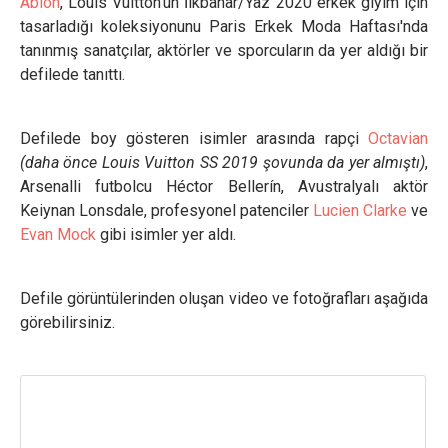
Abloh
, Louis Vuitton'un İlkbahar/Yaz 2020 erkek giyim için
tasarladığı koleksiyonunu Paris Erkek Moda Haftası'nda
tanınmış sanatçılar, aktörler ve sporcuların da yer aldığı bir
defilede tanıttı.
Defilede boy gösteren isimler arasında rapçi
Octavian
(daha önce Louis Vuitton SS 2019 şovunda da yer almıştı)
,
Arsenalli futbolcu Héctor Bellerín, Avustralyalı aktör
Keiynan Lonsdale, profesyonel patenciler
Lucien Clarke
ve
Evan Mock
gibi isimler yer aldı.
Defile görüntülerinden oluşan video ve fotoğrafları aşağıda
görebilirsiniz.