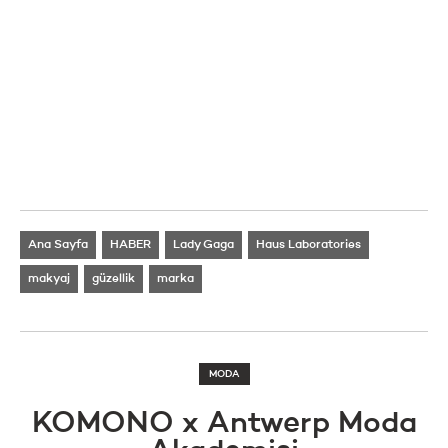
Ana Sayfa
HABER
Lady Gaga
Haus Laboratories
makyaj
güzellik
marka
MODA
KOMONO x Antwerp Moda