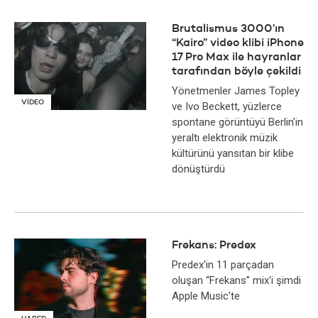
Brutalismus 3000’ın
“Kairo” video klibi iPhone
17 Pro Max ile hayranlar
tarafından böyle çekildi
Yönetmenler James Topley
VİDEO
ve Ivo Beckett, yüzlerce
spontane görüntüyü Berlin’in
yeraltı elektronik müzik
kültürünü yansıtan bir klibe
dönüştürdü
Frekans: Predex
Predex'in 11 parçadan
oluşan “Frekans” mix'i şimdi
Apple Music'te