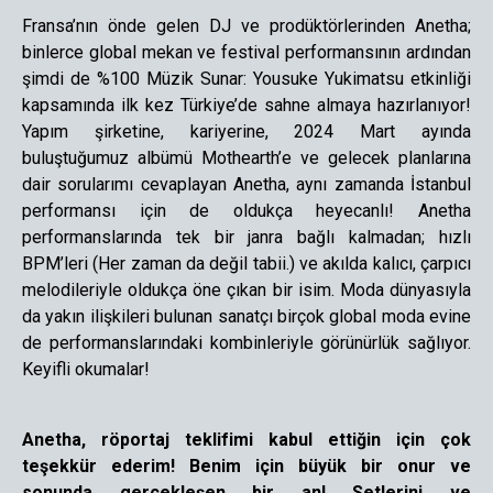
Fransa’nın önde gelen DJ ve prodüktörlerinden Anetha;
binlerce global mekan ve festival performansının ardından
şimdi de %100 Müzik Sunar: Yousuke Yukimatsu etkinliği
kapsamında ilk kez Türkiye’de sahne almaya hazırlanıyor!
Yapım şirketine, kariyerine, 2024 Mart ayında
buluştuğumuz albümü Mothearth’e ve gelecek planlarına
dair sorularımı cevaplayan Anetha, aynı zamanda İstanbul
performansı için de oldukça heyecanlı! Anetha
performanslarında tek bir janra bağlı kalmadan; hızlı
BPM’leri (Her zaman da değil tabii.) ve akılda kalıcı, çarpıcı
melodileriyle oldukça öne çıkan bir isim. Moda dünyasıyla
da yakın ilişkileri bulunan sanatçı birçok global moda evine
de performanslarındaki kombinleriyle görünürlük sağlıyor.
Keyifli okumalar!
Anetha, röportaj teklifimi kabul ettiğin için çok
teşekkür ederim! Benim için büyük bir onur ve
sonunda gerçekleşen bir an! Setlerini ve