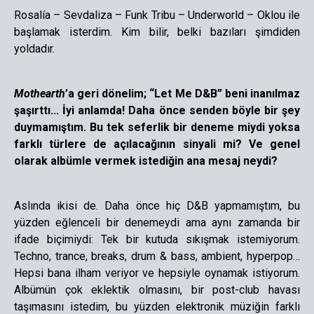
Rosalía – Sevdaliza – Funk Tribu – Underworld – Oklou ile
başlamak isterdim. Kim bilir, belki bazıları şimdiden
yoldadır.
Mothearth
’a geri dönelim; “Let Me D&B” beni inanılmaz
şaşırttı... İyi anlamda! Daha önce senden böyle bir şey
duymamıştım. Bu tek seferlik bir deneme miydi yoksa
farklı türlere de açılacağının sinyali mi? Ve genel
olarak albümle vermek istediğin ana mesaj neydi?
Aslında ikisi de. Daha önce hiç D&B yapmamıştım, bu
yüzden eğlenceli bir denemeydi ama aynı zamanda bir
ifade biçimiydi: Tek bir kutuda sıkışmak istemiyorum.
Techno, trance, breaks, drum & bass, ambient, hyperpop…
Hepsi bana ilham veriyor ve hepsiyle oynamak istiyorum.
Albümün çok eklektik olmasını, bir post-club havası
taşımasını istedim, bu yüzden elektronik müziğin farklı