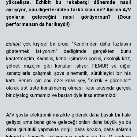
yükselişte. Exhibit bu rekabetçi dönemde nasıl
ayrışıyor, onu diğerlerinden farklı kılan ne? Ayrıca A/V
şovların geleceğini nasıl görüyorsun? (Dour
performansın da harikaydı!)
Exhibit
çok kişisel bir proje. “Kendimden daha fazlasını
göstermek istiyorum” dediğimde gerçekten bunu
kastetmiştim. Kadınlık, kendi içimdeki çocuk, ekolojik kriz,
şöhret, mizojini gibi konuları işliyor. FEMUR ve diğer
sanatçılarla çalışmak şova sinematik, sürükleyici bir his
kattı. Benim için onu özel kılan şey, “müzik + görseller”
olarak üst üste konulmamış olması, ikisi arasında gerçek
bir diyalog kurmamız ve baştan öyle inşa etmemizdi.
A/V şovlar elektronik müzikte giderek daha büyük bir hale
geliyor, ama bana göre geleceği onları daha büyük ya da
daha gürültülü yapmakta değil; daha keskin, daha anlamlı
kılmakta. Femur’la çalışmamın nedeni de bu: O sadece