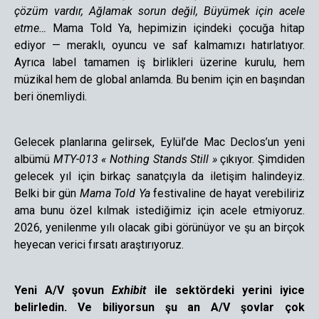
çözüm vardır, Ağlamak sorun değil, Büyümek için acele
etme…
Mama Told Ya, hepimizin içindeki çocuğa hitap
ediyor — meraklı, oyuncu ve saf kalmamızı hatırlatıyor.
Ayrıca label tamamen iş birlikleri üzerine kurulu, hem
müzikal hem de global anlamda. Bu benim için en başından
beri önemliydi.
Gelecek planlarına gelirsek, Eylül’de Mac Declos’un yeni
albümü
MTY-013 « Nothing Stands Still »
çıkıyor. Şimdiden
gelecek yıl için birkaç sanatçıyla da iletişim halindeyiz.
Belki bir gün
Mama Told Ya
festivaline de hayat verebiliriz
ama bunu özel kılmak istediğimiz için acele etmiyoruz.
2026, yenilenme yılı olacak gibi görünüyor ve şu an birçok
heyecan verici fırsatı araştırıyoruz.
Yeni A/V şovun
Exhibit
ile sektördeki yerini iyice
belirledin. Ve biliyorsun şu an A/V şovlar çok