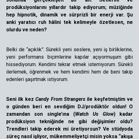
prodüksiyonlarını yıllardır takip ediyorum; müziğinde
hep hipnotik, dinamik ve sürprizli bir enerji var. Şu
anki yaratıcı ruh hâlini tek kelimeyle özetlesen, ne
olurdu ve neden?
Belki de “açıklık”. Sürekli yeni seslere, yeni iş birliklerine,
yeni performans biçimlerine kapılar açıyormuşum gibi
hissediyorum. Kendimi tekrar etmek istemiyorum. Sürekli
ilerlemek, öğrenmek ve hem kendimi hem de beni takip
edenleri şaşırtmak istiyorum.
Seni ilk kez
Candy From Strangers
ile keşfetmiştim ve
o günden beri en sevdiğim DJ/prodüktör oldun! O
zamandan son single’ına (
Watch Us Glow
) kadar
prodüksiyon tekniğinde ne gibi değişimler oldu?
Trendleri takip ederek mi üretiyorsun? Ve stüdyoda
süreç nasıl işliyor, mükemmeliyetçi misin yoksa “akışa