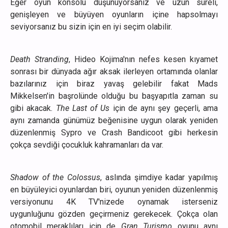
Eğer oyun konsolu düşünüyorsanız ve uzun süreli,
genişleyen ve büyüyen oyunların içine hapsolmayı
seviyorsanız bu sizin için en iyi seçim olabilir.
Death Stranding
, Hideo Kojima'nın nefes kesen kıyamet
sonrası bir dünyada ağır aksak ilerleyen ortamında olanlar
bazılarınız için biraz yavaş gelebilir fakat Mads
Mikkelsen'in başrolünde olduğu bu başyapıtla zaman su
gibi akacak.
The Last of Us
için de aynı şey geçerli, ama
aynı zamanda günümüz beğenisine uygun olarak yeniden
düzenlenmiş Sypro ve Crash Bandicoot gibi herkesin
çokça sevdiği çocukluk kahramanları da var.
Shadow of the Colossus
, aslında şimdiye kadar yapılmış
en büyüleyici oyunlardan biri, oyunun yeniden düzenlenmiş
versiyonunu 4K TV'nizede oynamak isterseniz
uygunluğunu gözden geçirmeniz gerekecek. Çokça olan
otomobil meraklıları için de
Gran Turismo
oyunu aynı