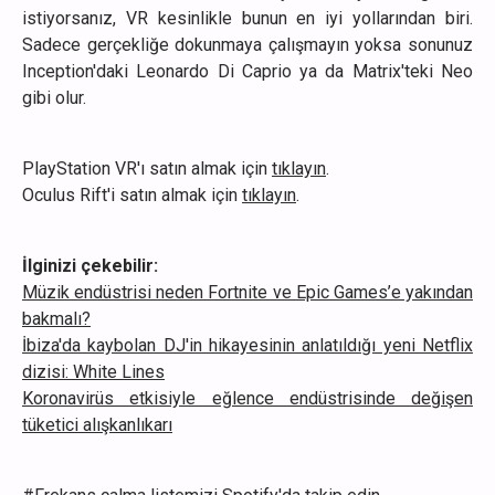
istiyorsanız, VR kesinlikle bunun en iyi yollarından biri.
Sadece gerçekliğe dokunmaya çalışmayın yoksa sonunuz
Inception'daki Leonardo Di Caprio ya da Matrix'teki Neo
gibi olur.
PlayStation VR'ı satın almak için
tıklayın
.
Oculus Rift'i satın almak için
tıklayın
.
İlginizi çekebilir:
Müzik endüstrisi neden Fortnite ve Epic Games’e yakından
bakmalı?
İbiza'da kaybolan DJ'in hikayesinin anlatıldığı yeni Netflix
dizisi: White Lines
Koronavirüs etkisiyle eğlence endüstrisinde değişen
tüketici alışkanlıkarı