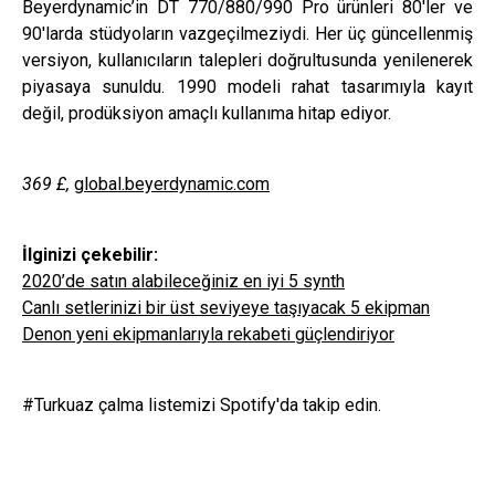
Beyerdynamic’in DT 770/880/990 Pro ürünleri 80'ler ve
90'larda stüdyoların vazgeçilmeziydi. Her üç güncellenmiş
versiyon, kullanıcıların talepleri doğrultusunda yenilenerek
piyasaya sunuldu. 1990 modeli rahat tasarımıyla kayıt
değil, prodüksiyon amaçlı kullanıma hitap ediyor.
369
£
,
global.beyerdynamic.com
İlginizi çekebilir:
2020’de satın alabileceğiniz en iyi 5 synth
Canlı setlerinizi bir üst seviyeye taşıyacak 5 ekipman
Denon yeni ekipmanlarıyla rekabeti güçlendiriyor
#Turkuaz çalma listemizi Spotify'da takip edin.