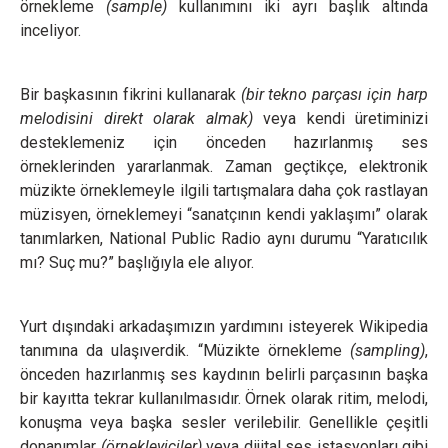
örnekleme
(sample)
kullanımını iki ayrı başlık altında
inceliyor.
Bir başkasının fikrini kullanarak
(bir tekno parçası için harp
melodisini direkt olarak almak)
veya kendi üretiminizi
desteklemeniz için önceden hazırlanmış ses
örneklerinden yararlanmak. Zaman geçtikçe, elektronik
müzikte örneklemeyle ilgili tartışmalara daha çok rastlayan
müzisyen, örneklemeyi “sanatçının kendi yaklaşımı” olarak
tanımlarken, National Public Radio aynı durumu “Yaratıcılık
mı? Suç mu?” başlığıyla ele alıyor.
Yurt dışındaki arkadaşımızın yardımını isteyerek Wikipedia
tanımına da ulaşıverdik. “Müzikte örnekleme
(sampling)
,
önceden hazırlanmış ses kaydının belirli parçasının başka
bir kayıtta tekrar kullanılmasıdır. Örnek olarak ritim, melodi,
konuşma veya başka sesler verilebilir. Genellikle çeşitli
donanımlar
(örnekleyiciler)
veya dijital ses istasyonları gibi