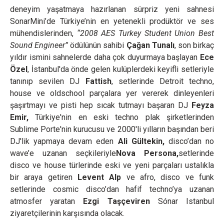
deneyim yaşatmaya hazırlanan
sürpriz yeni sahnesi
SonarMini’de Türkiye’nin en yetenekli prodüktör ve ses
mühendislerinden,
“2008 AES Turkey Student Union Best
Sound Engineer”
ödülünün sahibi
Çağan Tunalı
, son birkaç
yıldır ismini sahnelerde daha çok duyurmaya başlayan
Ece
Özel
, İstanbul'da önde gelen kulüplerdeki keyifli setleriyle
tanınıp sevilen DJ
Fattish
, setlerinde Detroit techno,
house ve oldschool parçalara yer vererek dinleyenleri
şaşırtmayı ve pisti hep sıcak tutmayı başaran DJ
Feyza
Emir,
Türkiye'nin en eski techno plak şirketlerinden
Sublime Porte'nin kurucusu ve 2000'li yılların başından beri
DJ'lik yapmaya devam eden
Ali Gültekin,
disco’dan no
wave’e uzanan seçkileriyle
Nova Persona,
setlerinde
disco ve house türlerinde eski ve yeni parçaları ustalıkla
bir araya getiren
Levent Alp
ve afro, disco ve funk
setlerinde cosmic disco’dan hafif techno’ya uzanan
atmosfer yaratan
Ezgi Taşçeviren
Sónar Istanbul
ziyaretçilerinin karşısında olacak.