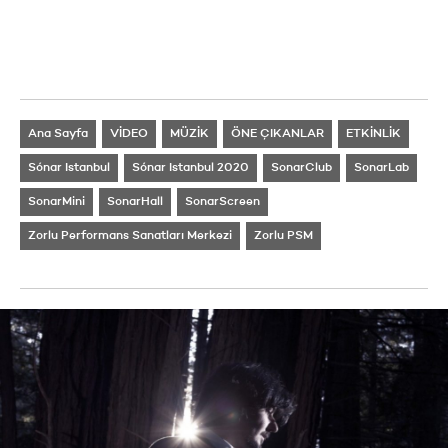
Ana Sayfa
VİDEO
MÜZİK
ÖNE ÇIKANLAR
ETKİNLİK
Sónar Istanbul
Sónar Istanbul 2020
SonarClub
SonarLab
SonarMini
SonarHall
SonarScreen
Zorlu Performans Sanatları Merkezi
Zorlu PSM