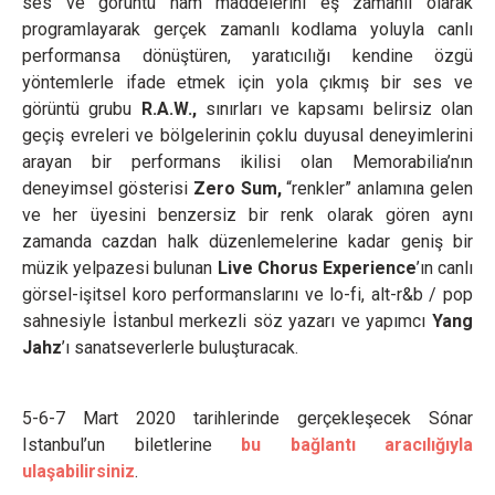
ses ve görüntü ham maddelerini eş zamanlı olarak
programlayarak gerçek zamanlı kodlama yoluyla canlı
performansa dönüştüren, yaratıcılığı kendine özgü
yöntemlerle ifade etmek için yola çıkmış bir ses ve
görüntü grubu
R.A.W.,
sınırları ve kapsamı belirsiz olan
geçiş evreleri ve bölgelerinin çoklu duyusal deneyimlerini
arayan bir performans ikilisi olan Memorabilia’nın
deneyimsel gösterisi
Zero Sum,
“renkler” anlamına gelen
ve her üyesini benzersiz bir renk olarak gören aynı
zamanda cazdan halk düzenlemelerine kadar geniş bir
müzik yelpazesi bulunan
Live Chorus Experience
’ın canlı
görsel-işitsel koro performanslarını
ve lo-fi, alt-r&b / pop
sahnesiyle İstanbul merkezli söz yazarı ve yapımcı
Yang
Jahz
’ı sanatseverlerle buluşturacak.
5-6-7 Mart 2020 tarihlerinde gerçekleşecek Sónar
Istanbul’un biletlerine
bu bağlantı aracılığıyla
ulaşabilirsiniz
.