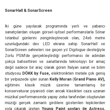
SonarHall & SonarScreen
İki güne yayılacak programında yerli ve yabancı
sanatçılardan oluşan görsel-işitsel performanslarla Sónar
Istanbul günlerini zenginleştirecek olan, 24x6 metre
uzunluğundaki dev LED ekrana sahip SonarHall ve
SonarScreen sahneleri ise geçen yıl Digilogue desteğiyle
Zorlu PSM’de gerçekleştirdiği performansı ile adından
çokça bahsettiren ve sanatlarında teknolojiyi bir amaç
değil sadece bir araç olarak gören İtalyan sanat ve bilim
stüdyosu
DÖKK by Fuse,
elektronikten metale çok geniş
bir yelpazede işler sunan
Kelly Moran
(
Grand Piano AV),
eğitimini klasik müzik üzerine tamamlamış bir
konservatuvar piyanisti olan ancak klasikten caza uzanan
müzikal performansında yapay zeka tarafından oluşturulan
müziği gerçek zamanlı girdilere gösterilen tepkilerden
yola çıkarak üreten
Young Paint şovları ile Actress,