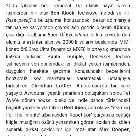
2005 yılından beri resident DJ olarak hayat veren
isimlerden biri olan
Ben Klock,
techno’yu melodi ve riff
(kısa pasaj)
’la buluşturma konusundaki cesur adımlarıyla
tanınan ve kariyerinde çeyrek asrı geride bırakan
Kölsch
,
çıkardığı ilk albümü
Edge Of Everything
ile tüm çevrelerden
olumlu eleştiriler alan ve 2000’li yılların başlarında MIDI
kontrolörü Grex Ultra Dynamics MXF8’in ortaya çıkmasında
katkısı bulunan
Paula Temple,
Deneysel techno
sahnesinin son dönemdeki en dikkat çeken isimlerinden,
duyguları harekete geçirme konusundaki becerilerini
benzersiz ses manzaraları yaratmadaki ustalığıyla
birleştiren
Christian Löffler
, Amsterdam’da bir süre
yaşayıp Avrupa’nın çeşitli şehirlerini dolaştıktan sonra Tel
Aviv’e dönen house, disko ve indie dance türlerindeki
başarılı yapımlarıyla bilinen
Red Axes
,
son olarak 'Yearning
For The Infinite'
albümünden 'Repetition'
parçasına çektiği
kliple müziğinin özünü yansıtırken görsel açıdan da şölen
sunarak dikkat çekici bir işe imza atan
Max Cooper,