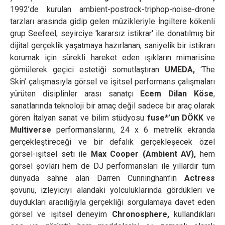
1992’de kurulan ambient-postrock-triphop-noise-drone
tarzları arasında gidip gelen müzikleriyle İngiltere kökenli
grup Seefeel, seyirciye 'kararsız istikrar' ile donatılmış bir
dijital gerçeklik yaşatmaya hazırlanan, saniyelik bir istikrarı
korumak için sürekli hareket eden ışıkların mimarisine
gömülerek geçici estetiği somutlaştıran
UMEDA,
‘The
Skin’ çalışmasıyla görsel ve işitsel performans çalışmaları
yürüten disiplinler arası sanatçı
Ecem Dilan Köse
,
sanatlarında teknoloji bir amaç değil sadece bir araç olarak
gören İtalyan sanat ve bilim stüdyosu
fuse*’un DÖKK
ve
Multiverse
performanslarını, 24 x 6 metrelik ekranda
gerçekleştireceği ve bir defalık gerçekleşecek özel
görsel-işitsel seti ile
Max Cooper (Ambient AV),
hem
görsel şovları hem de DJ performansları ile yıllardır tüm
dünyada sahne alan Darren Cunningham’ın
Actress
şovunu,
izleyiciyi alandaki yolculuklarında gördükleri ve
duydukları aracılığıyla gerçekliği sorgulamaya davet eden
görsel ve işitsel deneyim
Chronosphere,
kullandıkları