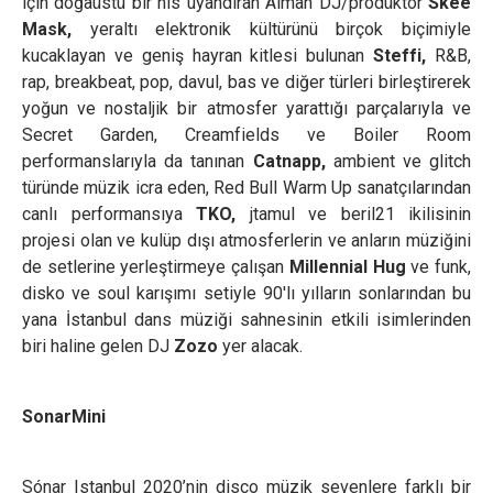
için doğaüstü bir his uyandıran Alman DJ/prodüktör
Skee
Mask,
yeraltı elektronik kültürünü birçok biçimiyle
kucaklayan ve geniş hayran kitlesi bulunan
Steffi,
R&B,
rap, breakbeat, pop, davul, bas ve diğer türleri birleştirerek
yoğun ve nostaljik bir atmosfer yarattığı parçalarıyla ve
Secret Garden, Creamfields ve Boiler Room
performanslarıyla da tanınan
Catnapp
,
ambient ve glitch
türünde müzik icra eden, Red Bull Warm Up sanatçılarından
canlı performansıya
TKO,
jtamul ve beril21 ikilisinin
projesi olan ve kulüp dışı atmosferlerin ve anların müziğini
de setlerine yerleştirmeye çalışan
Millennial Hug
ve
funk,
disko ve soul karışımı setiyle 90'lı yılların sonlarından bu
yana İstanbul dans müziği sahnesinin etkili isimlerinden
biri haline gelen DJ
Zozo
yer alacak.
SonarMini
Sónar Istanbul 2020’nin disco müzik sevenlere farklı bir