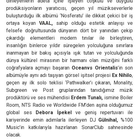
dinleyenlerin adeta içine işleyen coşkulu ve duygulu
prodüksiyonların yaratıcısı, geçen yıl müzikseverlerle
buluşturduğu ilk albümü ‘Nosferatu’ ile dikkat çekici bir iş
ortaya koyan
VAAL,
sahip olduğu estetik anlayışı ve
felsefe doğrultusunda dünyanın dört bir yanından çekip
çıkardığı elementleri modern tınılar ile birleştiren,
insanlığın binlerce yıldır süregelen yolculuğuna sınırlara
inanmayan bir bakış açısıyla ışık tutan ve yolculuğunda
dünya kültürel mirasının bir harmanı olan müziğini farklı
coğrafyalara açmayı başaran
Oceanvs Orientalis
’in son
albümüyle aynı adı taşıyan görsel işitsel projesi
Ex Nihilo
,
geçen ay ilk solo teklisi ‘Pathwalker’ı çıkaran, Monality,
Subgreen ve Post gruplarından tanıdığımız müzik
prodüktörü ve ses mühendisi
Erdem Tunalı,
ismine Boiler
Room, NTS Radio ve Worldwide FM’den aşina olduğumuz
global ses
Debora İpekel
ve geniş repertuvarı ile
kariyerinde emin adımlarla ilerleyen DJ
Gülnihal,
%100
Music’in katkılarıyla hazırlanan SonarClub sahnesinde
olacak.