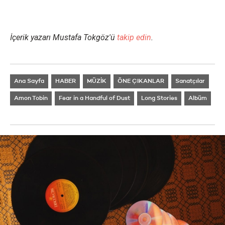
İçerik
yazarı Mustafa Tokgöz'ü
takip edin
.
Ana Sayfa
HABER
MÜZİK
ÖNE ÇIKANLAR
Sanatçılar
Amon Tobin
Fear in a Handful of Dust
Long Stories
Albüm