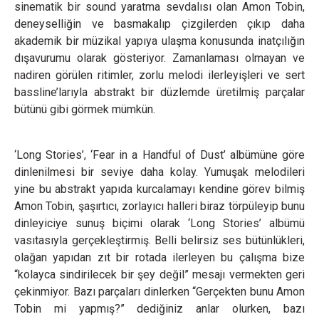
sinematik bir sound yaratma sevdalısı olan Amon Tobin,
deneyselliğin ve basmakalıp çizgilerden çıkıp daha
akademik bir müzikal yapıya ulaşma konusunda inatçılığın
dışavurumu olarak gösteriyor. Zamanlaması olmayan ve
nadiren görülen ritimler, zorlu melodi ilerleyişleri ve sert
bassline’larıyla abstrakt bir düzlemde üretilmiş parçalar
bütünü gibi görmek mümkün.
‘Long Stories’, ‘Fear in a Handful of Dust’ albümüne göre
dinlenilmesi bir seviye daha kolay. Yumuşak melodileri
yine bu abstrakt yapıda kurcalamayı kendine görev bilmiş
Amon Tobin, şaşırtıcı, zorlayıcı halleri biraz törpüleyip bunu
dinleyiciye sunuş biçimi olarak ‘Long Stories’ albümü
vasıtasıyla gerçekleştirmiş. Belli belirsiz ses bütünlükleri,
olağan yapıdan zıt bir rotada ilerleyen bu çalışma bize
“kolayca sindirilecek bir şey değil” mesajı vermekten geri
çekinmiyor. Bazı parçaları dinlerken “Gerçekten bunu Amon
Tobin mi yapmış?” dediğiniz anlar olurken, bazı