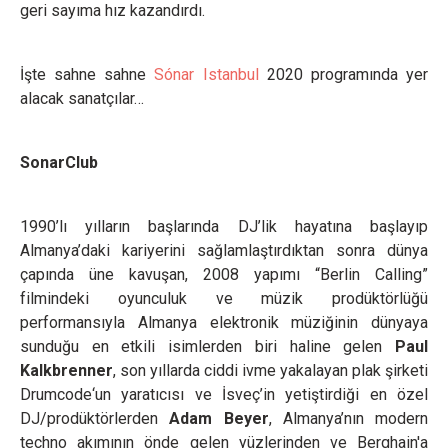
geri sayıma hız kazandırdı.
İşte sahne sahne
Sónar Istanbul
2020 programında yer
alacak sanatçılar…
SonarClub
1990’lı yılların başlarında DJ’lik hayatına başlayıp
Almanya’daki kariyerini sağlamlaştırdıktan sonra dünya
çapında üne kavuşan, 2008 yapımı “Berlin Calling”
filmindeki oyunculuk ve müzik prodüktörlüğü
performansıyla Almanya elektronik müziğinin dünyaya
sunduğu en etkili isimlerden biri haline gelen
Paul
Kalkbrenner
, son yıllarda ciddi ivme yakalayan plak şirketi
Drumcode‘un yaratıcısı ve İsveç’in yetiştirdiği en özel
DJ/prodüktörlerden
Adam Beyer
, Almanya’nın modern
techno akımının önde gelen yüzlerinden ve Berghain'a