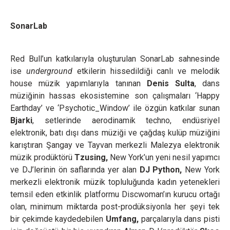
SonarLab
Red Bull’un katkılarıyla oluşturulan SonarLab sahnesinde
ise
underground
etkilerin hissedildiği canlı ve melodik
house müzik yapımlarıyla tanınan
Denis Sulta
, dans
müziğinin hassas ekosistemine son çalışmaları ‘Happy
Earthday’ ve ‘Psychotic_Window’ ile özgün katkılar sunan
Bjarki
, setlerinde aerodinamik techno, endüsriyel
elektronik, batı dışı dans müziği ve çağdaş kulüp müziğini
karıştıran Şangay ve Tayvan merkezli Malezya elektronik
müzik prodüktörü
Tzusing,
New York’un yeni nesil yapımcı
ve DJ’lerinin ön saflarında yer alan
DJ Python,
New York
merkezli elektronik müzik topluluğunda kadın yetenekleri
temsil eden etkinlik platformu Discwoman’ın kurucu ortağı
olan, minimum miktarda post-prodüksiyonla her şeyi tek
bir çekimde kaydedebilen
Umfang,
parçalarıyla dans pisti