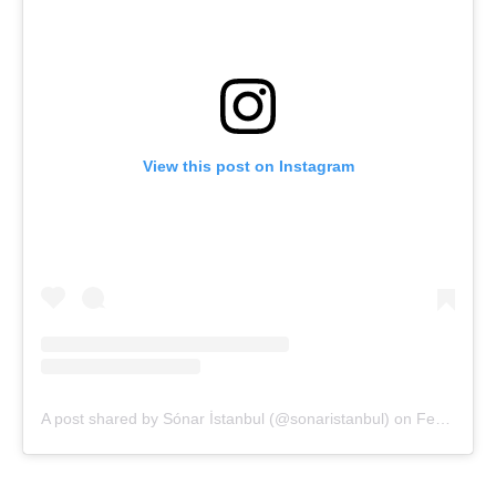
View this post on Instagram
A post shared by Sónar İstanbul (@sonaristanbul)
on
Feb 4, 2020 at 4:17am PST