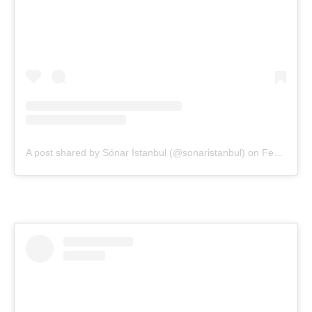
A post shared by Sónar İstanbul (@sonaristanbul)
on
Feb 4, 2020 at 4:00am PST