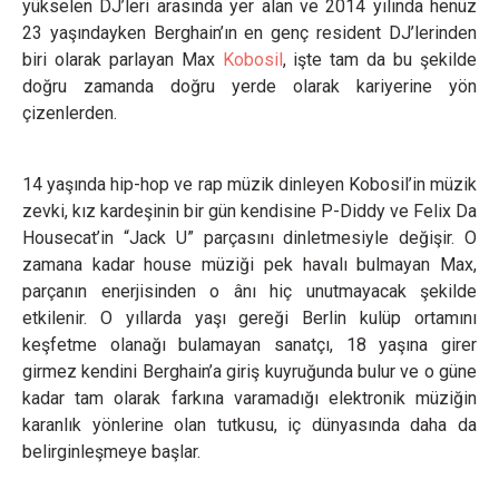
yükselen DJ’leri arasında yer alan ve 2014 yılında henüz
23 yaşındayken Berghain’ın en genç resident DJ’lerinden
biri olarak parlayan Max
Kobosil
, işte tam da bu şekilde
doğru zamanda doğru yerde olarak kariyerine yön
çizenlerden.
14 yaşında hip-hop ve rap müzik dinleyen Kobosil’in müzik
zevki, kız kardeşinin bir gün kendisine P-Diddy ve Felix Da
Housecat’in “Jack U” parçasını dinletmesiyle değişir. O
zamana kadar house müziği pek havalı bulmayan Max,
parçanın enerjisinden o ânı hiç unutmayacak şekilde
etkilenir. O yıllarda yaşı gereği Berlin kulüp ortamını
keşfetme olanağı bulamayan sanatçı, 18 yaşına girer
girmez kendini Berghain’a giriş kuyruğunda bulur ve o güne
kadar tam olarak farkına varamadığı elektronik müziğin
karanlık yönlerine olan tutkusu, iç dünyasında daha da
belirginleşmeye başlar.