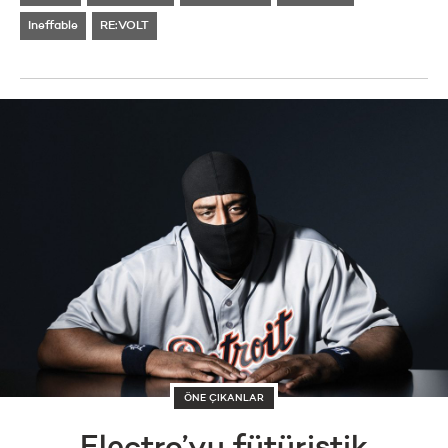
Ineffable
RE:VOLT
ÖNE ÇIKANLAR