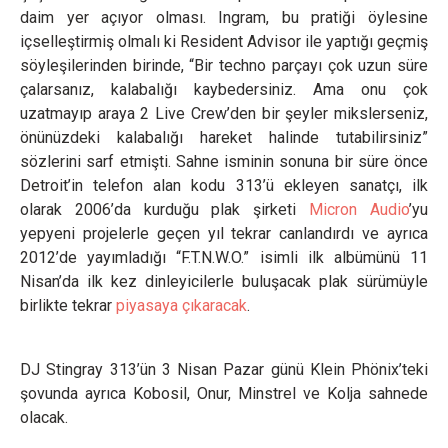
daim yer açıyor olması. Ingram, bu pratiği öylesine
içselleştirmiş olmalı ki Resident Advisor ile yaptığı geçmiş
söyleşilerinden birinde, “Bir techno parçayı çok uzun süre
çalarsanız, kalabalığı kaybedersiniz. Ama onu çok
uzatmayıp araya 2 Live Crew’den bir şeyler mikslerseniz,
önünüzdeki kalabalığı hareket halinde tutabilirsiniz”
sözlerini sarf etmişti. Sahne isminin sonuna bir süre önce
Detroit’in telefon alan kodu 313’ü ekleyen sanatçı, ilk
olarak 2006’da kurduğu plak şirketi
Micron Audio
’yu
yepyeni projelerle geçen yıl tekrar canlandırdı ve ayrıca
2012’de yayımladığı “F.T.N.W.O.” isimli ilk albümünü 11
Nisan’da ilk kez dinleyicilerle buluşacak plak sürümüyle
birlikte tekrar
piyasaya çıkaracak
.
DJ Stingray 313’ün 3 Nisan Pazar günü Klein Phönix’teki
şovunda ayrıca Kobosil, Onur, Minstrel ve Kolja sahnede
olacak.