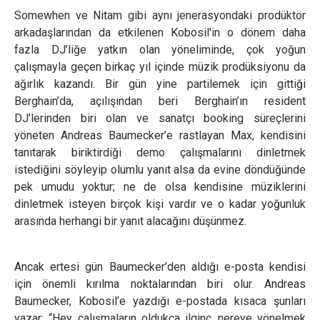
Somewhen ve Nitam gibi aynı jenerasyondaki prodüktör
arkadaşlarından da etkilenen Kobosil'in o dönem daha
fazla DJ’liğe yatkın olan yöneliminde, çok yoğun
çalışmayla geçen birkaç yıl içinde müzik prodüksiyonu da
ağırlık kazandı. Bir gün yine partilemek için gittiği
Berghain’da, açılışından beri Berghain’ın resident
DJ’lerinden biri olan ve sanatçı booking süreçlerini
yöneten Andreas Baumecker’e rastlayan Max, kendisini
tanıtarak biriktirdiği demo çalışmalarını dinletmek
istediğini söyleyip olumlu yanıt alsa da evine döndüğünde
pek umudu yoktur; ne de olsa kendisine müziklerini
dinletmek isteyen birçok kişi vardır ve o kadar yoğunluk
arasında herhangi bir yanıt alacağını düşünmez.
Ancak ertesi gün Baumecker’den aldığı e-posta kendisi
için önemli kırılma noktalarından biri olur. Andreas
Baumecker, Kobosil’e yazdığı e-postada kısaca şunları
yazar: “Hey, çalışmaların oldukça ilginç, nereye yönelmek