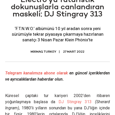
Electro’yu fütüristik
dokunuşlarla canlandıran
maskeli: DJ Stingray 313
‘F.T.N.W.O.’ albümünü 10 yıl aradan sonra yeni
sürümüyle tekrar piyasaya çıkarmaya hazırlanan
sanatçı 3 Nisan Pazar Klein Phönix’te
MIXMAG TURKEY
27 MART 2022
Telegram kanalımıza abone olarak
en güncel içeriklerden
ve ayrıcalıklardan haberdar olun.
Küresel çaptaki tur kariyeri 2002’den itibaren
yoğunlaşmaya başlasa da
DJ Stingray 313
(Sherard
Ingram)
, 1980’li yılların sonundan bu yana DJ’liğin içinde
bir figür. 1980’lerin ortalarında DJ’liğin inceliklerini