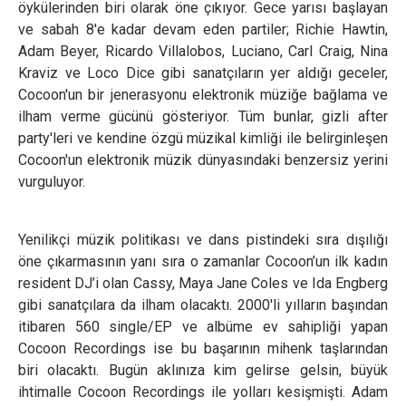
öykülerinden biri olarak öne çıkıyor. Gece yarısı başlayan
ve sabah 8'e kadar devam eden partiler; Richie Hawtin,
Adam Beyer, Ricardo Villalobos, Luciano, Carl Craig, Nina
Kraviz ve Loco Dice gibi sanatçıların yer aldığı geceler,
Cocoon'un bir jenerasyonu elektronik müziğe bağlama ve
ilham verme gücünü gösteriyor. Tüm bunlar, gizli after
party'leri ve kendine özgü müzikal kimliği ile belirginleşen
Cocoon'un elektronik müzik dünyasındaki benzersiz yerini
vurguluyor.
Yenilikçi müzik politikası ve dans pistindeki sıra dışılığı
öne çıkarmasının yanı sıra o zamanlar Cocoon’un ilk kadın
resident DJ’i olan Cassy, Maya Jane Coles ve Ida Engberg
gibi sanatçılara da ilham olacaktı. 2000'li yılların başından
itibaren 560 single/EP ve albüme ev sahipliği yapan
Cocoon Recordings ise bu başarının mihenk taşlarından
biri olacaktı. Bugün aklınıza kim gelirse gelsin, büyük
ihtimalle Cocoon Recordings ile yolları kesişmişti. Adam