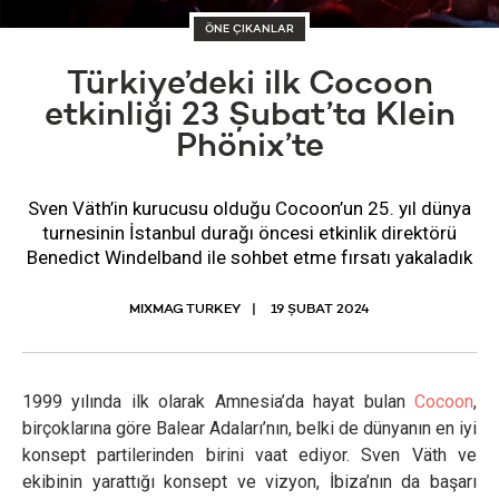
ÖNE ÇIKANLAR
Türkiye’deki ilk Cocoon
etkinliği 23 Şubat’ta Klein
Phönix’te
Sven Väth’in kurucusu olduğu Cocoon’un 25. yıl dünya
turnesinin İstanbul durağı öncesi etkinlik direktörü
Benedict Windelband ile sohbet etme fırsatı yakaladık
MIXMAG TURKEY
19 ŞUBAT 2024
1999 yılında ilk olarak Amnesia’da hayat bulan
Cocoon
,
birçoklarına göre Balear Adaları’nın, belki de dünyanın en iyi
konsept partilerinden birini vaat ediyor. Sven Väth ve
ekibinin yarattığı konsept ve vizyon, İbiza’nın da başarı