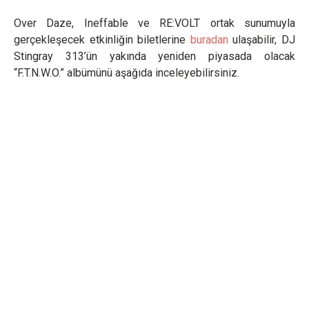
Over Daze, Ineffable ve RE:VOLT ortak sunumuyla
gerçekleşecek etkinliğin biletlerine
buradan
ulaşabilir, DJ
Stingray 313’ün yakında yeniden piyasada olacak
“F.T.N.W.O.” albümünü aşağıda inceleyebilirsiniz.