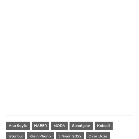
Ana Sayfa
HABER
MODA
Sanatçılar
Kobosil
Istanbul
Klein Phönix
3 Nisan 2022
Over Daze