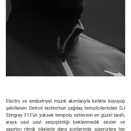
Electro ve endüstriyel müzik akımlarıyla birlikte büyüyüp
şekillenen Detroit techno’nun çağdaş temsilcilerinden DJ
Stingray 313’ün yüksek tempolu setlerinin en güzel tarafı,
araya usul usul serpiştirdiği beklenmedik sesler ve
şaşırtıcı ritmik öğelerle dans pistlerinde sürprizlere her