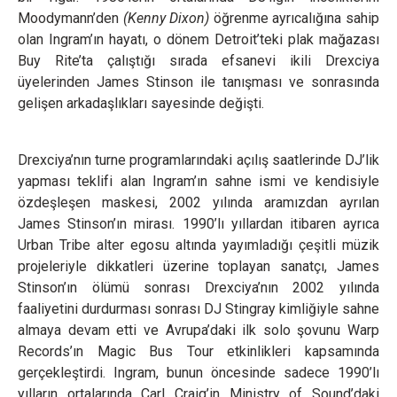
Moodymann’den
(Kenny Dixon)
öğrenme ayrıcalığına sahip
olan Ingram’ın hayatı, o dönem Detroit’teki plak mağazası
Buy Rite’ta çalıştığı sırada efsanevi ikili Drexciya
üyelerinden James Stinson ile tanışması ve sonrasında
gelişen arkadaşlıkları sayesinde değişti.
Drexciya’nın turne programlarındaki açılış saatlerinde DJ’lik
yapması teklifi alan Ingram’ın sahne ismi ve kendisiyle
özdeşleşen maskesi, 2002 yılında aramızdan ayrılan
James Stinson’ın mirası. 1990’lı yıllardan itibaren ayrıca
Urban Tribe alter egosu altında yayımladığı çeşitli müzik
projeleriyle dikkatleri üzerine toplayan sanatçı, James
Stinson’ın ölümü sonrası Drexciya’nın 2002 yılında
faaliyetini durdurması sonrası DJ Stingray kimliğiyle sahne
almaya devam etti ve Avrupa’daki ilk solo şovunu Warp
Records’ın Magic Bus Tour etkinlikleri kapsamında
gerçekleştirdi. Ingram, bunun öncesinde sadece 1990’lı
yılların ortalarında Carl Craig’in Ministry of Sound’daki