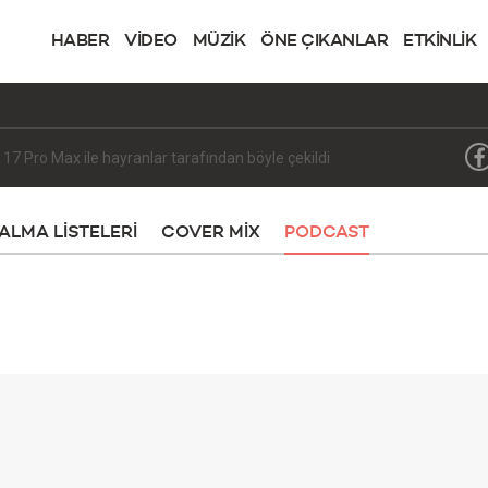
HABER
VİDEO
MÜZİK
ÖNE ÇIKANLAR
ETKİNLİK
ALMA LISTELERI
COVER MIX
PODCAST