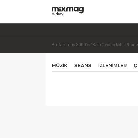
Frekans: Predex
MÜZİK
SEANS
İZLENIMLER
Ç