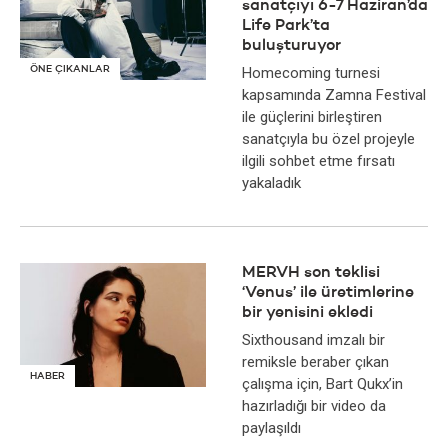
sanatçıyı 6-7 Haziran’da
Life Park’ta
buluşturuyor
ÖNE ÇIKANLAR
Homecoming turnesi
kapsamında Zamna Festival
ile güçlerini birleştiren
sanatçıyla bu özel projeyle
ilgili sohbet etme fırsatı
yakaladık
MERVH son teklisi
‘Venus’ ile üretimlerine
bir yenisini ekledi
Sixthousand imzalı bir
remiksle beraber çıkan
HABER
çalışma için, Bart Qukx’in
hazırladığı bir video da
paylaşıldı