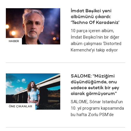
İmdat Beşikci yeni
albümünü çıkardı:
‘Techno Of Karadeniz’
10 parça içeren albüm,
İmdat Beşikci'nin bir diğer
HABER
albüm çalışması ‘Distorted
Kemenche’yi takip ediyor
SALOME: “Müziğimi
düşündüğümde, onu
sadece estetik bir şey
olarak görmüyorum”
SALOME, Sónar Istanbul’un
ÖNE ÇIKANLAR
10. yıl programı kapsamında
bu hafta Zorlu PSM’de