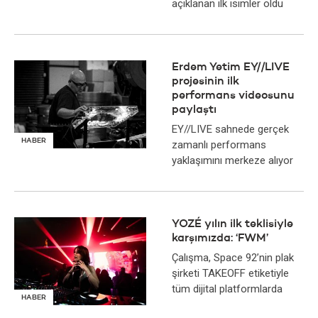
açıklanan ilk isimler oldu
Erdem Yetim EY//LIVE
projesinin ilk
performans videosunu
paylaştı
EY//LIVE sahnede gerçek
HABER
zamanlı performans
yaklaşımını merkeze alıyor
YOZÉ yılın ilk teklisiyle
karşımızda: ‘FWM’
Çalışma, Space 92’nin plak
şirketi TAKEOFF etiketiyle
tüm dijital platformlarda
HABER