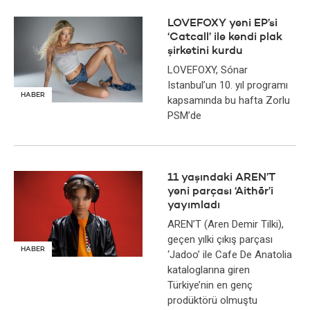
LOVEFOXY yeni EP’si
‘Catcall’ ile kendi plak
şirketini kurdu
LOVEFOXY, Sónar
Istanbul’un 10. yıl programı
HABER
kapsamında bu hafta Zorlu
PSM’de
11 yaşındaki AREN’T
yeni parçası ‘Aithēr’i
yayımladı
AREN’T (Aren Demir Tilki),
geçen yılki çıkış parçası
HABER
‘Jadoo’ ile Cafe De Anatolia
kataloglarına giren
Türkiye’nin en genç
prodüktörü olmuştu