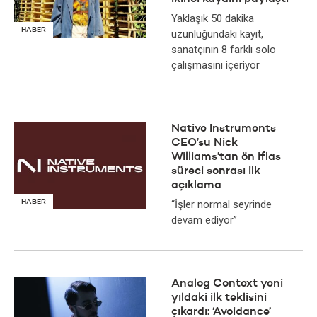
Yaklaşık 50 dakika
HABER
uzunluğundaki kayıt,
sanatçının 8 farklı solo
çalışmasını içeriyor
Native Instruments
CEO’su Nick
Williams’tan ön iflas
süreci sonrası ilk
açıklama
HABER
“İşler normal seyrinde
devam ediyor”
Analog Context yeni
yıldaki ilk teklisini
çıkardı: ‘Avoidance’