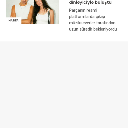
dinleyiciyle buluştu
Parçanın resmî
platformlarda çıkışı
HABER
müzikseverler tarafından
uzun süredir bekleniyordu
Kenny Larkin 24
Ocak’ta İstanbul’da
sahne alıyor
Kenny Larkin, Selectist’in
VISIONS serisi kapsamında
HABER
24 Ocak Cumartesi günü
Frankhan sahnesinde
performans sergiliyor
Eric Prydz, Charlotte de