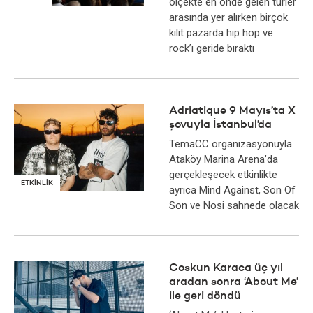
ölçekte en önde gelen türler
arasında yer alırken birçok
kilit pazarda hip hop ve
rock’ı geride bıraktı
Adriatique 9 Mayıs’ta X
şovuyla İstanbul’da
TemaCC organizasyonuyla
Ataköy Marina Arena’da
gerçekleşecek etkinlikte
ETKİNLİK
ayrıca Mind Against, Son Of
Son ve Nosi sahnede olacak
Coskun Karaca üç yıl
aradan sonra ‘About Me’
ile geri döndü