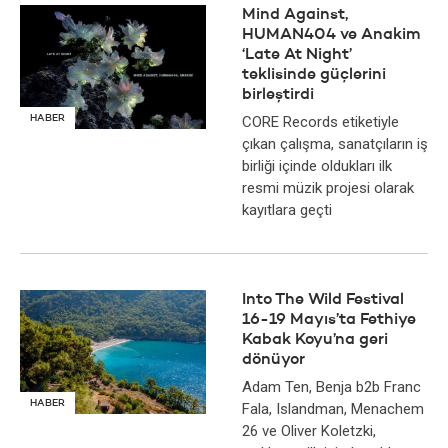
Mind Against,
HUMAN404 ve Anakim
‘Late At Night’
teklisinde güçlerini
birleştirdi
HABER
CORE Records etiketiyle
çıkan çalışma, sanatçıların iş
birliği içinde oldukları ilk
resmi müzik projesi olarak
kayıtlara geçti
Into The Wild Festival
16-19 Mayıs’ta Fethiye
Kabak Koyu’na geri
dönüyor
Adam Ten, Benja b2b Franc
HABER
Fala, Islandman, Menachem
26 ve Oliver Koletzki,