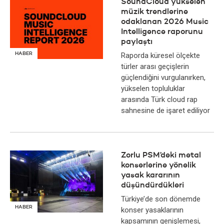
SoundCloud yükselen
müzik trendlerine
odaklanan 2026 Music
Intelligence raporunu
paylaştı
HABER
Raporda küresel ölçekte
türler arası geçişlerin
güçlendiğini vurgulanırken,
yükselen topluluklar
arasında Türk cloud rap
sahnesine de işaret ediliyor
Zorlu PSM’deki metal
konserlerine yönelik
yasak kararının
düşündürdükleri
Türkiye’de son dönemde
HABER
konser yasaklarının
kapsamının genişlemesi,