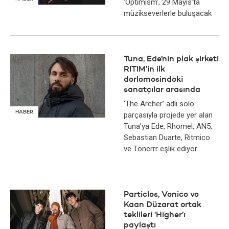
‘Optimism’, 29 Mayıs’ta
müzikseverlerle buluşacak
Tuna, Ede’nin plak şirketi
RITIM’in ilk
derlemesindeki
sanatçılar arasında
‘The Archer’ adlı solo
HABER
parçasıyla projede yer alan
Tuna’ya Ede, Rhomel, AN5,
Sebastian Duarte, Ritmico
ve Tonerrr eşlik ediyor
Particles, Venice ve
Kaan Düzarat ortak
teklileri ‘Higher’ı
paylaştı