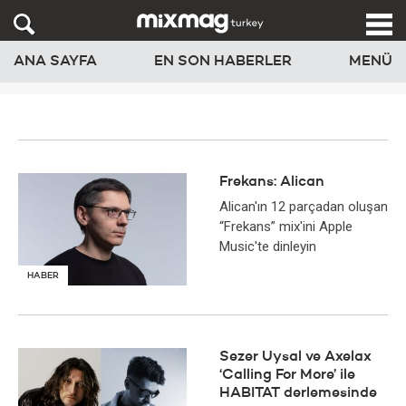
ANA SAYFA
EN SON HABERLER
MENÜ
Frekans: Alican
Alican'ın 12 parçadan oluşan
“Frekans” mix'ini Apple
Music'te dinleyin
HABER
Sezer Uysal ve Axelax
‘Calling For More’ ile
HABITAT derlemesinde