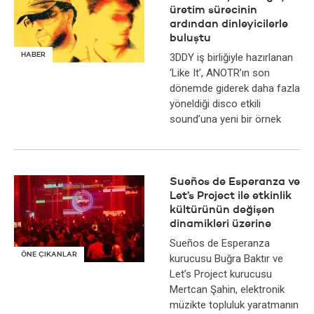
üretim sürecinin
ardından dinleyicilerle
buluştu
HABER
3DDY iş birliğiyle hazırlanan
‘Like It’, ANOTR’ın son
dönemde giderek daha fazla
yöneldiği disco etkili
sound’una yeni bir örnek
Sueños de Esperanza ve
Let’s Project ile etkinlik
kültürünün değişen
dinamikleri üzerine
Sueños de Esperanza
ÖNE ÇIKANLAR
kurucusu Buğra Baktır ve
Let’s Project kurucusu
Mertcan Şahin, elektronik
müzikte topluluk yaratmanın