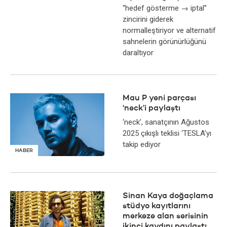
“hedef gösterme → iptal”
zincirini giderek
normalleştiriyor ve alternatif
sahnelerin görünürlüğünü
daraltıyor
Mau P yeni parçası
‘neck’i paylaştı
‘neck’, sanatçının Ağustos
2025 çıkışlı teklisi ‘TESLA’yı
takip ediyor
HABER
Sinan Kaya doğaçlama
stüdyo kayıtlarını
merkeze alan serisinin
ikinci kaydını paylaştı