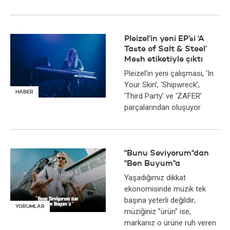
Pleizel’in yeni EP’si ‘A
Taste of Salt & Steel’
Mesh etiketiyle çıktı
Pleizel'in yeni çalışması, ‘In
Your Skin’, ‘Shipwreck’,
HABER
‘Third Party’ ve ‘ZAFER’
parçalarından oluşuyor
"Bunu Seviyorum"dan
"Ben Buyum"a
Yaşadığımız dikkat
ekonomisinde müzik tek
başına yeterli değildir;
YORUMLAR
müziğiniz "ürün" ise,
markanız o ürüne ruh veren