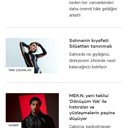
neden her zamankinden
daha önemli hâle geldiğini
anlattı
Sahnenin kıyafeti:
Silüetten tanınmak
Sahnede ne giydiğiniz,
dinleyicinin zihninde nasıl
kalacağınızı belirliyor
ÖNE ÇIKANLAR
MEK:N, yeni teklisi
‘Dönüşüm Yok’ ile
hatıralar ve
yüzleşmelerin peşine
düşüyor
HABER
Çalışma, kaybolmayan