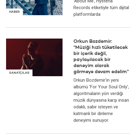
‘About Me’, Hysteria
Records etiketiyle tüm dijital
HABER
platformlarda
Orkun Bozdemir:
“Müziği hızlı tüketilecek
bir içerik değil,
paylaşılacak bir
deneyim olarak
görmeye devam edelim”
SANATÇILAR
Orkun Bozdemir'in yeni
albümü 'For Your Soul Only',
algoritmaların yön verdiği
müzik dünyasına karşı insan
odaklı, sabır isteyen ve
katmanlı bir dinleme
deneyimi sunuyor