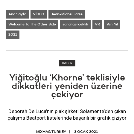
Ana Sayfa
VİDEO
Jean-Michel Jarre
Welcome To The Other Side
sanal gerçeklik
VR
Yeni Yıl
2021
HABER
Yiğitoğlu ‘Khorne’ teklisiyle
dikkatleri yeniden üzerine
çekiyor
Deborah De Luca’nın plak şirketi Solamente’den çıkan
çalışma Beatport listelerinde başarılı bir grafik çiziyor
MIXMAG TURKEY
3 OCAK 2021