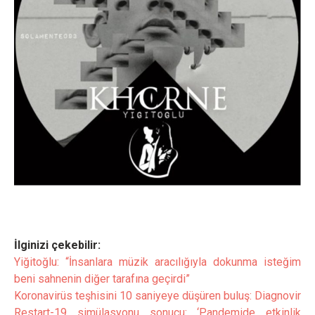
İlginizi çekebilir:
Yiğitoğlu: “İnsanlara müzik aracılığıyla dokunma isteğim
beni sahnenin diğer tarafına geçirdi”
Koronavirüs teşhisini 10 saniyeye düşüren buluş: Diagnovir
Restart-19 simülasyonu sonucu: ‘Pandemide etkinlik