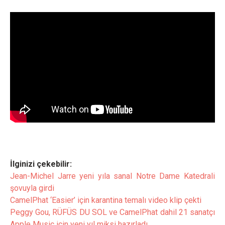
İlginizi çekebilir:
Jean-Michel Jarre yeni yıla sanal Notre Dame Katedrali
şovuyla girdi
CamelPhat ‘Easier’ için karantina temalı video klip çekti
Peggy Gou, RÜFÜS DU SOL ve CamelPhat dahil 21 sanatçı
Apple Music için yeni yıl miksi hazırladı