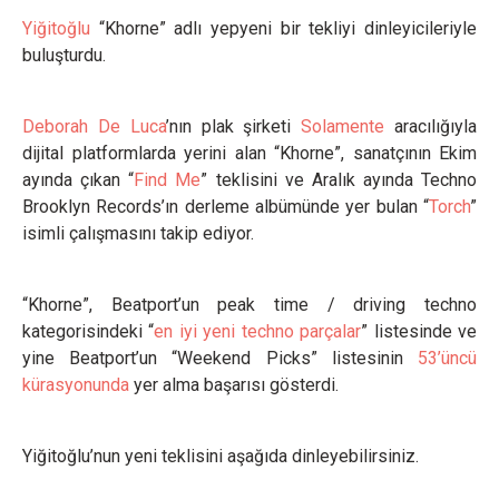
Yiğitoğlu
“Khorne” adlı yepyeni bir tekliyi dinleyicileriyle
buluşturdu.
Deborah De Luca
’nın plak şirketi
Solamente
aracılığıyla
dijital platformlarda yerini alan “Khorne”, sanatçının Ekim
ayında çıkan “
Find Me
” teklisini ve Aralık ayında Techno
Brooklyn Records’ın derleme albümünde yer bulan “
Torch
”
isimli çalışmasını takip ediyor.
“Khorne”, Beatport’un peak time / driving techno
kategorisindeki “
en iyi yeni techno parçalar
” listesinde ve
yine Beatport’un “Weekend Picks” listesinin
53’üncü
kürasyonunda
yer alma başarısı gösterdi.
Yiğitoğlu’nun yeni teklisini aşağıda dinleyebilirsiniz.