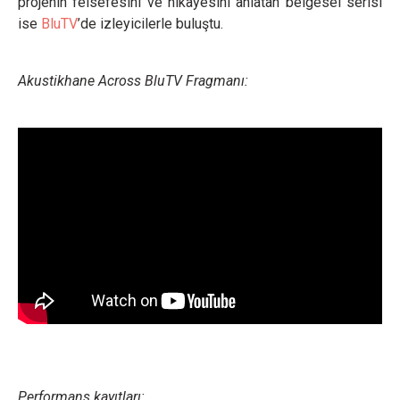
projenin felsefesini ve hikayesini anlatan belgesel serisi
ise
BluTV
’de izleyicilerle buluştu.
Akustikhane Across BluTV Fragmanı:
Performans kayıtları: