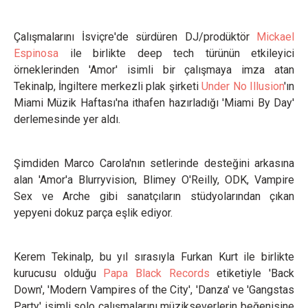
Çalışmalarını İsviçre'de sürdüren DJ/prodüktör
Mickael
Espinosa
ile birlikte deep tech türünün etkileyici
örneklerinden 'Amor' isimli bir çalışmaya imza atan
Tekinalp, İngiltere merkezli plak şirketi
Under No Illusion
'ın
Miami Müzik Haftası'na ithafen hazırladığı 'Miami By Day'
derlemesinde yer aldı.
Şimdiden Marco Carola'nın setlerinde desteğini arkasına
alan 'Amor'a Blurryvision, Blimey O'Reilly, ODK, Vampire
Sex ve Arche gibi sanatçıların stüdyolarından çıkan
yepyeni dokuz parça eşlik ediyor.
Kerem Tekinalp, bu yıl sırasıyla Furkan Kurt ile birlikte
kurucusu olduğu
Papa Black Records
etiketiyle 'Back
Down', 'Modern Vampires of the City', 'Danza' ve 'Gangstas
Party' isimli solo çalışmalarını müzikseverlerin beğenisine