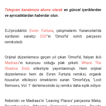
Telegram kanalımıza abone olarak
en güncel içeriklerden
ve ayrıcalıklardan haberdar olun.
DJ/prodüktör
Evren Furtuna
, çalışmalarını Yunanistan’da
sürdüren sanatçı
DSF
’in ‘Omorfa’ isimli parçasını
remiksledi.
Orijinal düzenlemesi geçen yıl çıkan ‘Omorfa’, İtalyan ikili
Madraas
’ın kurucusu olduğu plak şirketi
Where The
Shadow Ends
etiketiyle yayımlanmıştı. Hem orijinal
düzenlemesi hem de Evren Furtuna remiksi, organik
house’un etkileyici örneklerini sunan ‘Omorfa’ya, ‘Lost
Remixes, Vol. 1’ derlemesinde üç remiks daha eşlik ediyor.
Rebelski ve Madraas’ın ‘Leaving Places’ parçasına Matur,