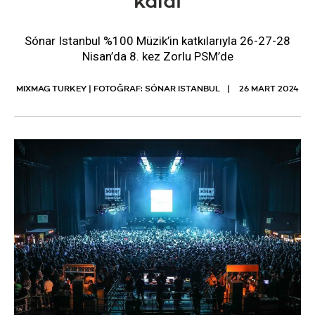
kaldı
Sónar Istanbul %100 Müzik’in katkılarıyla 26-27-28
Nisan’da 8. kez Zorlu PSM’de
MIXMAG TURKEY | FOTOĞRAF: SÓNAR ISTANBUL
26 MART 2024