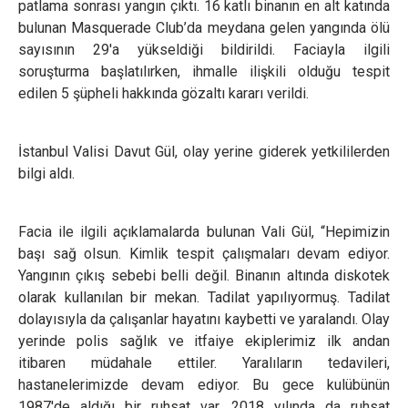
patlama sonrası yangın çıktı. 16 katlı binanın en alt katında
bulunan Masquerade Club’da meydana gelen yangında ölü
sayısının 29'a yükseldiği bildirildi. Faciayla ilgili
soruşturma başlatılırken, ihmalle ilişkili olduğu tespit
edilen 5 şüpheli hakkında gözaltı kararı verildi.
İstanbul Valisi Davut Gül, olay yerine giderek yetkililerden
bilgi aldı.
Facia ile ilgili açıklamalarda bulunan Vali Gül, “Hepimizin
başı sağ olsun. Kimlik tespit çalışmaları devam ediyor.
Yangının çıkış sebebi belli değil. Binanın altında diskotek
olarak kullanılan bir mekan. Tadilat yapılıyormuş. Tadilat
dolayısıyla da çalışanlar hayatını kaybetti ve yaralandı. Olay
yerinde polis sağlık ve itfaiye ekiplerimiz ilk andan
itibaren müdahale ettiler. Yaralıların tedavileri,
hastanelerimizde devam ediyor. Bu gece kulübünün
1987'de aldığı bir ruhsat var. 2018 yılında da ruhsat