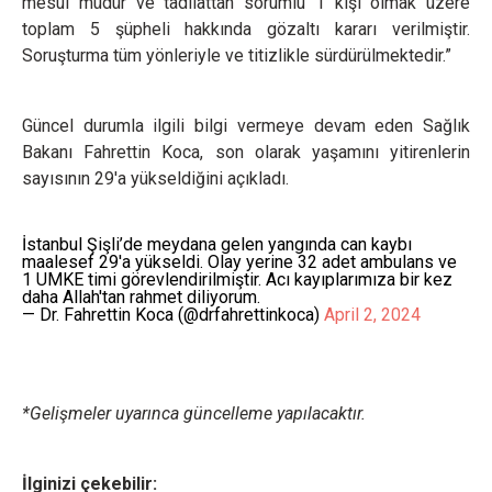
mesul müdür ve tadilattan sorumlu 1 kişi olmak üzere
toplam 5 şüpheli hakkında gözaltı kararı verilmiştir.
Soruşturma tüm yönleriyle ve titizlikle sürdürülmektedir.”
Güncel durumla ilgili bilgi vermeye devam eden Sağlık
Bakanı Fahrettin Koca, son olarak yaşamını yitirenlerin
sayısının 29'a yükseldiğini açıkladı.
İstanbul Şişli’de meydana gelen yangında can kaybı
maalesef 29'a yükseldi. Olay yerine 32 adet ambulans ve
1 UMKE timi görevlendirilmiştir. Acı kayıplarımıza bir kez
daha Allah'tan rahmet diliyorum.
— Dr. Fahrettin Koca (@drfahrettinkoca)
April 2, 2024
*Gelişmeler uyarınca güncelleme yapılacaktır.
İlginizi çekebilir: