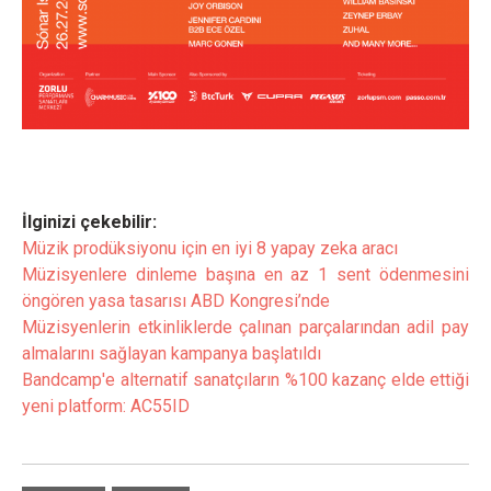
İlginizi çekebilir:
Müzik prodüksiyonu için en iyi 8 yapay zeka aracı
Müzisyenlere dinleme başına en az 1 sent ödenmesini
öngören yasa tasarısı ABD Kongresi’nde
Müzisyenlerin etkinliklerde çalınan parçalarından adil pay
almalarını sağlayan kampanya başlatıldı
Bandcamp'e alternatif sanatçıların %100 kazanç elde ettiği
yeni platform: AC55ID