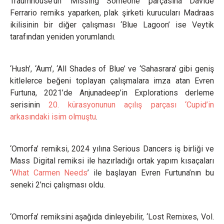
Traumhouse’un ‘Missing Someone’ parçasına Davide
Ferrario remiks yaparken, plak şirketi kurucuları Madraas
ikilisinin bir diğer çalışması ‘Blue Lagoon’ ise Veytik
tarafından yeniden yorumlandı.
‘Hush’, ‘Aum’, ‘All Shades of Blue’ ve ‘Sahasrara’ gibi geniş
kitlelerce beğeni toplayan çalışmalara imza atan Evren
Furtuna, 2021’de Anjunadeep’in Explorations derleme
serisinin
20. kürasyonunun açılış parçası ‘Cupid’in
arkasındaki isim olmuştu
.
‘Omorfa’ remiksi, 2024 yılına Serious Dancers iş birliği ve
Mass Digital remiksi ile hazırladığı ortak yapım kısaçaları
‘
What Carmen Needs
’ ile başlayan Evren Furtuna’nın bu
seneki 2’nci çalışması oldu.
‘Omorfa’ remiksini aşağıda dinleyebilir, ‘Lost Remixes, Vol.