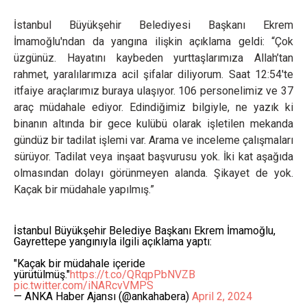
İstanbul Büyükşehir Belediyesi Başkanı Ekrem
İmamoğlu'ndan da yangına ilişkin açıklama geldi: “Çok
üzgünüz. Hayatını kaybeden yurttaşlarımıza Allah’tan
rahmet, yaralılarımıza acil şifalar diliyorum. Saat 12:54'te
itfaiye araçlarımız buraya ulaşıyor. 106 personelimiz ve 37
araç müdahale ediyor. Edindiğimiz bilgiyle, ne yazık ki
binanın altında bir gece kulübü olarak işletilen mekanda
gündüz bir tadilat işlemi var. Arama ve inceleme çalışmaları
sürüyor. Tadilat veya inşaat başvurusu yok. İki kat aşağıda
olmasından dolayı görünmeyen alanda. Şikayet de yok.
Kaçak bir müdahale yapılmış.”
İstanbul Büyükşehir Belediye Başkanı Ekrem İmamoğlu,
Gayrettepe yangınıyla ilgili açıklama yaptı:
"Kaçak bir müdahale içeride
yürütülmüş."
https://t.co/QRqpPbNVZB
pic.twitter.com/iNARcvVMPS
— ANKA Haber Ajansı (@ankahabera)
April 2, 2024