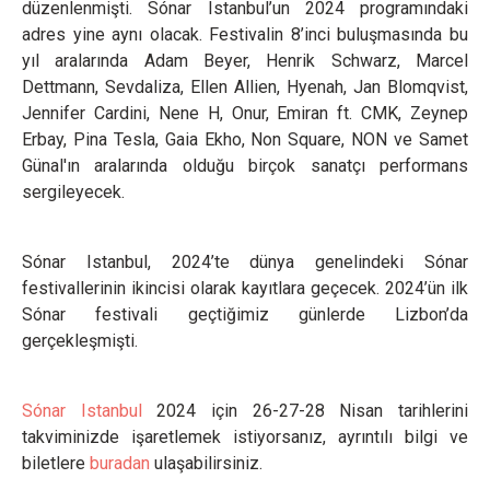
düzenlenmişti. Sónar Istanbul’un 2024 programındaki
adres yine aynı olacak. Festivalin 8’inci buluşmasında bu
yıl aralarında Adam Beyer, Henrik Schwarz, Marcel
Dettmann, Sevdaliza, Ellen Allien, Hyenah, Jan Blomqvist,
Jennifer Cardini, Nene H, Onur, Emiran ft. CMK, Zeynep
Erbay, Pina Tesla, Gaia Ekho, Non Square, NON ve Samet
Günal'ın aralarında olduğu birçok sanatçı performans
sergileyecek.
Sónar Istanbul, 2024’te dünya genelindeki Sónar
festivallerinin ikincisi olarak kayıtlara geçecek. 2024’ün ilk
Sónar festivali geçtiğimiz günlerde Lizbon’da
gerçekleşmişti.
Sónar Istanbul
2024 için 26-27-28 Nisan tarihlerini
takviminizde işaretlemek istiyorsanız, ayrıntılı bilgi ve
biletlere
buradan
ulaşabilirsiniz.