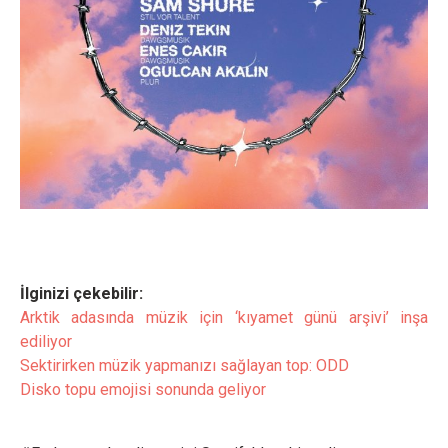
İlginizi çekebilir:
Arktik adasında müzik için ‘kıyamet günü arşivi’ inşa
ediliyor
Sektirirken müzik yapmanızı sağlayan top: ODD
Disko topu emojisi sonunda geliyor