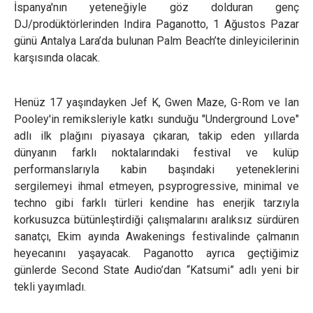
İspanya'nın yeteneğiyle göz dolduran genç
DJ/prodüktörlerinden Indira Paganotto, 1 Ağustos Pazar
günü Antalya Lara’da bulunan Palm Beach’te dinleyicilerinin
karşısında olacak.
Henüz 17 yaşındayken Jef K, Gwen Maze, G-Rom ve Ian
Pooley'in remiksleriyle katkı sunduğu "Underground Love"
adlı ilk plağını piyasaya çıkaran, takip eden yıllarda
dünyanın farklı noktalarındaki festival ve kulüp
performanslarıyla kabin başındaki yeteneklerini
sergilemeyi ihmal etmeyen, psyprogressive, minimal ve
techno gibi farklı türleri kendine has enerjik tarzıyla
korkusuzca bütünleştirdiği çalışmalarını aralıksız sürdüren
sanatçı, Ekim ayında Awakenings festivalinde çalmanın
heyecanını yaşayacak. Paganotto ayrıca geçtiğimiz
günlerde Second State Audio’dan “Katsumi” adlı yeni bir
tekli yayımladı.