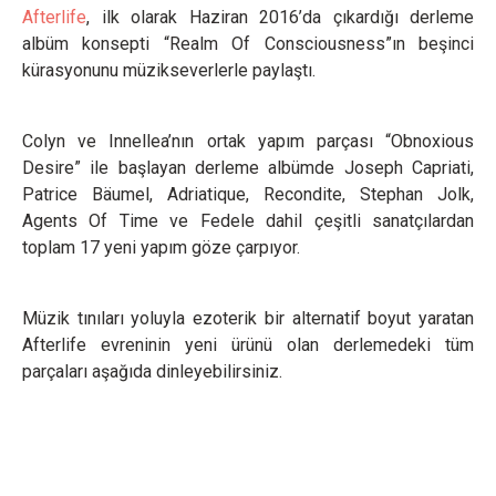
Afterlife
, ilk olarak Haziran 2016’da çıkardığı derleme
albüm konsepti “Realm Of Consciousness”ın beşinci
kürasyonunu müzikseverlerle paylaştı.
Colyn ve Innellea’nın ortak yapım parçası “Obnoxious
Desire” ile başlayan derleme albümde Joseph Capriati,
Patrice Bäumel, Adriatique, Recondite, Stephan Jolk,
Agents Of Time ve Fedele dahil çeşitli sanatçılardan
toplam 17 yeni yapım göze çarpıyor.
Müzik tınıları yoluyla ezoterik bir alternatif boyut yaratan
Afterlife evreninin yeni ürünü olan derlemedeki tüm
parçaları aşağıda dinleyebilirsiniz.