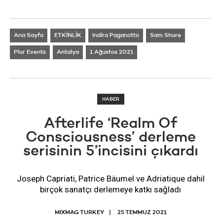
Ana Sayfa
ETKİNLİK
Indira Paganotto
Sam Shure
Plur Events
Antalya
1 Ağustos 2021
HABER
Afterlife ‘Realm Of
Consciousness’ derleme
serisinin 5’incisini çıkardı
Joseph Capriati, Patrice Bäumel ve Adriatique dahil
birçok sanatçı derlemeye katkı sağladı
MIXMAG TURKEY
25 TEMMUZ 2021