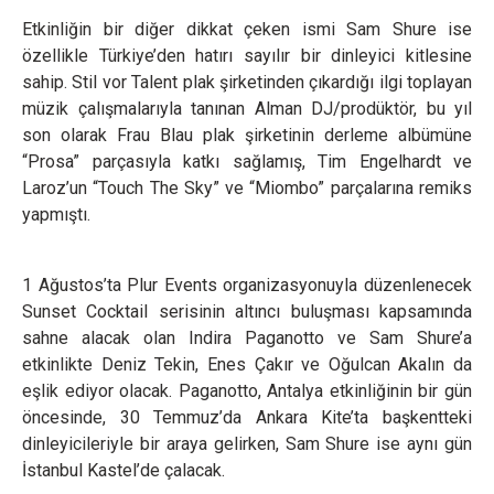
Etkinliğin bir diğer dikkat çeken ismi Sam Shure ise
özellikle Türkiye’den hatırı sayılır bir dinleyici kitlesine
sahip. Stil vor Talent plak şirketinden çıkardığı ilgi toplayan
müzik çalışmalarıyla tanınan Alman DJ/prodüktör, bu yıl
son olarak Frau Blau plak şirketinin derleme albümüne
“Prosa” parçasıyla katkı sağlamış, Tim Engelhardt ve
Laroz’un “Touch The Sky” ve “Miombo” parçalarına remiks
yapmıştı.
1 Ağustos’ta Plur Events organizasyonuyla düzenlenecek
Sunset Cocktail serisinin altıncı buluşması kapsamında
sahne alacak olan Indira Paganotto ve Sam Shure’a
etkinlikte Deniz Tekin, Enes Çakır ve Oğulcan Akalın da
eşlik ediyor olacak. Paganotto, Antalya etkinliğinin bir gün
öncesinde, 30 Temmuz’da Ankara Kite’ta başkentteki
dinleyicileriyle bir araya gelirken, Sam Shure ise aynı gün
İstanbul Kastel’de çalacak.