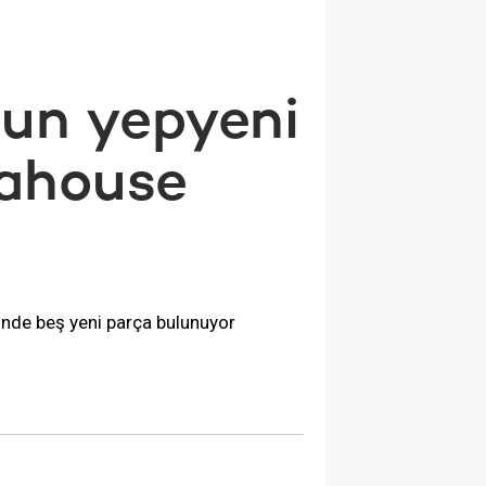
run yepyeni
dahouse
inde beş yeni parça bulunuyor