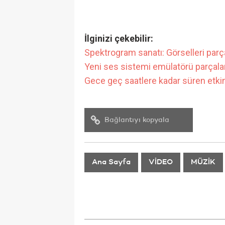
İlginizi çekebilir:
Spektrogram sanatı: Görselleri parçal
Yeni ses sistemi emülatörü parçalar
Gece geç saatlere kadar süren etkinl
Bağlantıyı kopyala
Ana Sayfa
VİDEO
MÜZİK