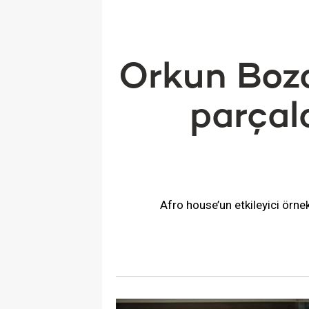
Orkun Bozd
parçal
Afro house’un etkileyici örn