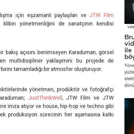
alışma için eşzamanlı paylaşılan ve
JTW Film
 klibin yönetmenliğini de sanatçının kendisi
VİD
Br
vid
ile
bir bakış açısını benimseyen Karaduman, görsel
böy
ren multidisipliner yaklaşımını bu projede de
Yöne
irini tamamladığı bir atmosfer oluşturuyor.
yüzle
elekt
dönü
ktörlerinde yönetmen, prodüktör ve fotoğrafçı
 Karaduman;
JustThinkWell
, JTW Film ve JTW
lere imza atıyor ve house, hip-hop ve techno gibi
rek prodüksiyon sürecinin her aşamasına katkı