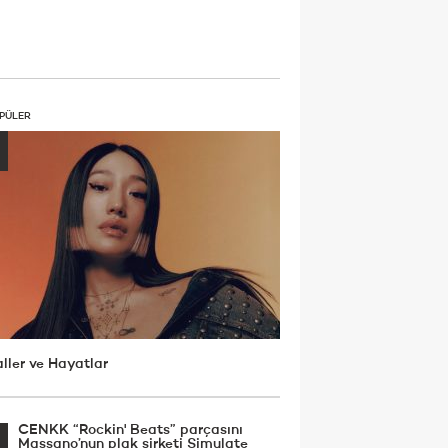
PÜLER
ller ve Hayatlar
CENKK “Rockin' Beats” parçasını
Massano’nun plak şirketi Simulate