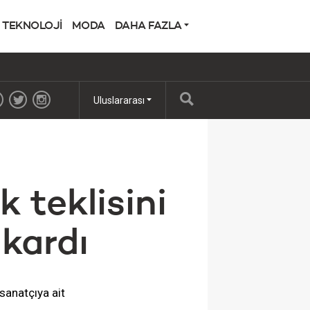
TEKNOLOJİ
MODA
DAHA FAZLA
Uluslararası
 teklisini
ıkardı
 sanatçıya ait