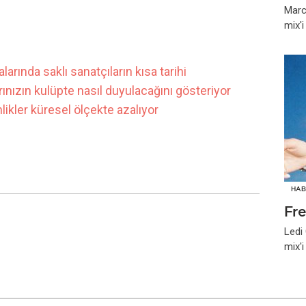
Marc
mix'
arında saklı sanatçıların kısa tarihi
ınızın kulüpte nasıl duyulacağını gösteriyor
ikler küresel ölçekte azalıyor
HAB
Fr
Ledi
mix'