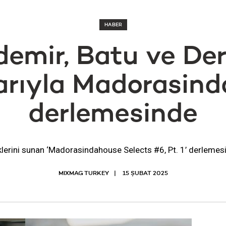
HABER
emir, Batu ve De
arıyla Madorasin
derlemesinde
eklerini sunan ‘Madorasindahouse Selects #6, Pt. 1’ derlemes
MIXMAG TURKEY
15 ŞUBAT 2025