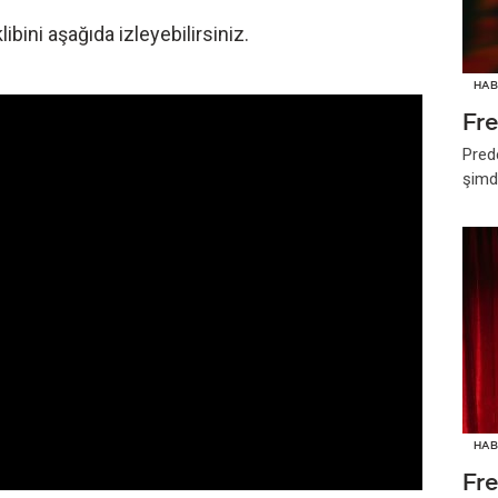
ibini aşağıda izleyebilirsiniz.
HAB
Fr
Pred
şimd
HAB
Fr