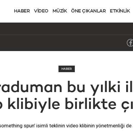
HABER
VİDEO
MÜZİK
ÖNE ÇIKANLAR
ETKİNLİK
HABER
duman bu yılki ilk
 klibiyle birlikte ç
omething spun’ isimli teklinin video klibinin yönetmenliği de