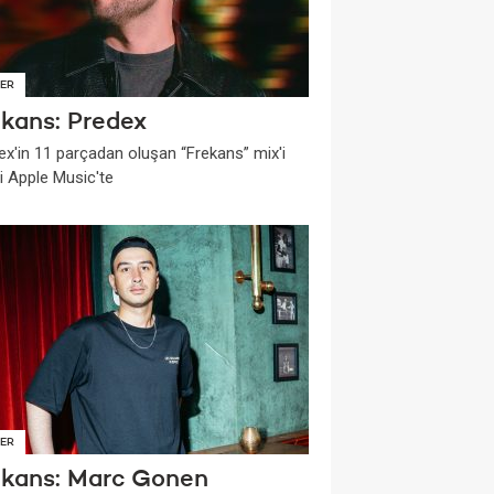
ER
ekans: Predex
ex'in 11 parçadan oluşan “Frekans” mix'i
i Apple Music'te
ER
ekans: Marc Gonen