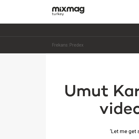
Frekans: Predex
Umut Kara
video
‘Let me get s