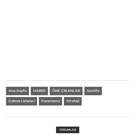
Ana Sayfa
HABER
ÖNE ÇIKANLAR
Spotify
Çalma Listeleri
Pazarlama
Strateji
YORUMLAR