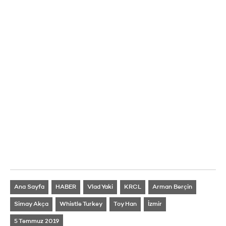
Ana Sayfa
HABER
Vlad Yaki
KRCL
Arman Berçin
Simay Akça
Whistle Turkey
Toy Han
İzmir
5 Temmuz 2019