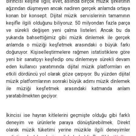
Birincisi keşifle ilgili; evet, aslında birçok müzik şirketinin
ağzından düşmeyen ancak nadiren gerçek anlamda ortaya
konan bir konsept. Dijital müzik servislerinin tamamının
keşifle ilgili olduğunu biliyoruz. 50 milyondan fazla parça
ve sürekli değişen yeni çalma listeleri. Ancak bu da
yukarıda bahsettiğimiz gibi müzik dinlemek ile gerçek
anlamda o müziği keşfetmek arasındaki o büyük farkı
doğuruyor. Kişiselleştirmelere rağmen istatistiklere göre
yeni bir sanatçıyı keşfedip onu dinlemeye sürekli devam
eden kullanıcı yaratımında dijital müzik platformları en
etkili dördüncü yol olarak göze çarpıyor. Bu yüzden dijital
müzik platformlarının sonraki büyük adımı müzik dinlemek
ile müziği keşfetmek arasındaki katmanda anlam
yaratabilmekten geçiyor.
İkincisi ise hayran kitlelerini geçmişte olduğu gibi farklı
deneyim ve ürünlerle paraya dönüştürebilmek. Direkt
olarak müzik tüketimi yerine müzikle ilgili deneyimler