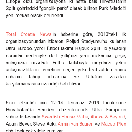
Europe oldu, organizasyona iki hafta kala Hırvatistan'ın
Split şehrindeki "gençlik parkı" olarak bilinen Park Mladeži
yeni mekan olarak belirlendi.
Total Croatia News
'in haberine göre, 2013'teki ilk
organizasyonundan itibaren Poljud Stadyumu'nu kullanan
Ultra Europe, yerel futbol takımı Hajduk Split ile yaşadığı
sorunlar nedeniyle dört yıllığına yeni mekanına geçiş
anlaşması imzaladı. Futbol kulübüyle meydana gelen
anlaşmazlıkların temelinin geçen yılki festivalden sonra
sahanın tahrip olmasına ve Ultra'nın zararları
karşılamamasına uzandığı belirtiliyor.
6'ncı etkinliği için 12-14 Temmuz 2019 tarihlerinde
Hırvatistan'da yeniden düzenlenecek Ultra Europe'un
sahne listesinde
Swedish House Mafia
,
Above & Beyond
,
Adam Beyer, Steve Aoki,
Armin van Buuren
ve
Maceo Plex
dahil pek çok yıldız isim var.