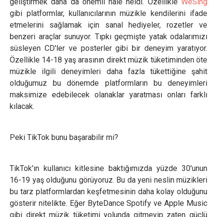
geliştirmek daha da önemli hale heldi. Özellikle
WeSing
gibi platformlar, kullanıcılarının müzikle kendilerini ifade
etmelerini sağlamak için sanal hediyeler, rozetler ve
benzeri araçlar sunuyor. Tıpkı geçmişte yatak odalarımızı
süsleyen CD'ler ve posterler gibi bir deneyim yaratıyor.
Özellikle 14-18 yaş arasının direkt müzik tüketiminden öte
müzikle ilgili deneyimleri daha fazla tükettiğine şahit
olduğumuz bu dönemde platformların bu deneyimleri
maksimize edebilecek olanaklar yaratması onları farklı
kılacak.
Peki TikTok bunu başarabilir mi?
TikTok'ın kullanıcı kitlesine baktığımızda yüzde 30'unun
16-19 yaş olduğunu görüyoruz. Bu da yeni neslin müzikleri
bu tarz platformlardan keşfetmesinin daha kolay olduğunu
gösterir nitelikte. Eğer ByteDance Spotify ve Apple Music
gibi direkt müzik tüketimi yolunda gitmeyip zaten güçlü