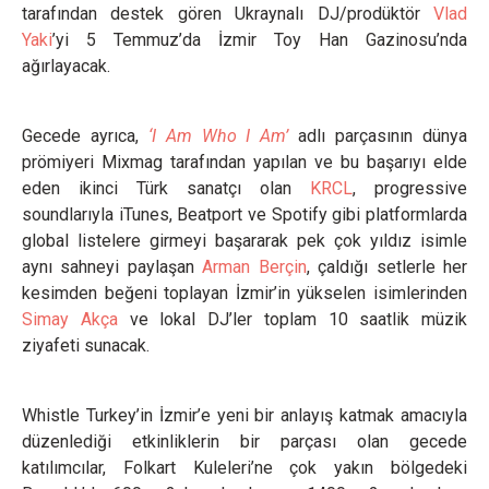
tarafından destek gören Ukraynalı DJ/prodüktör
Vlad
Yaki
’yi 5 Temmuz’da İzmir Toy Han Gazinosu’nda
ağırlayacak.
Gecede ayrıca,
‘I Am Who I Am’
adlı parçasının dünya
prömiyeri Mixmag tarafından yapılan ve bu başarıyı elde
eden ikinci Türk sanatçı olan
KRCL
, progressive
soundlarıyla iTunes, Beatport ve Spotify gibi platformlarda
global listelere girmeyi başararak pek çok yıldız isimle
aynı sahneyi paylaşan
Arman Berçin
, çaldığı setlerle her
kesimden beğeni toplayan İzmir’in yükselen isimlerinden
Simay Akça
ve lokal DJ’ler toplam 10 saatlik müzik
ziyafeti sunacak.
Whistle Turkey’in İzmir’e yeni bir anlayış katmak amacıyla
düzenlediği etkinliklerin bir parçası olan gecede
katılımcılar, Folkart Kuleleri’ne çok yakın bölgedeki