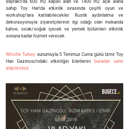
Bayraklı’da 600 m
2
kapalı alan ve 1400 m
2
açık alana
sahip Toy Han’da etkinlik sırasında çeşitli oyun ve
workshop’lara katılabilecekler. Rustik aydınlatma ve
dekorasyonuyla ziyaretçilerinin ilgi odağı olan mekanda
kahve, sıcak/soğuk içecek ve yemek bölümleri etkinlik
sonuna kadar hizmet verecek.
Whistle Turkey
sunumuyla 5 Temmuz Cuma günü İzmir Toy
Han Gazinosu’ndaki etkinliğin biletlerini
buradan satın
alabilirsiniz
.