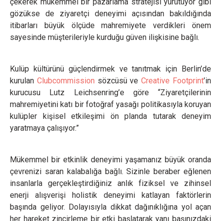
çekerek mükemmel bir pazarlama stratejisi yürütüyor gibi
gözükse de ziyaretçi deneyimi açısından bakıldığında
itibarları büyük ölçüde mahremiyete verdikleri önem
sayesinde müşterileriyle kurduğu güven ilişkisine bağlı.
Kulüp kültürünü güçlendirmek ve tanıtmak için Berlin’de
kurulan
Clubcommission
sözcüsü ve
Creative Footprint
’in
kurucusu Lutz Leichsenring’e göre “Ziyaretçilerinin
mahremiyetini katı bir fotoğraf yasağı politikasıyla koruyan
kulüpler kişisel etkileşimi ön planda tutarak deneyim
yaratmaya çalışıyor.”
Mükemmel bir etkinlik deneyimi yaşamanız büyük oranda
çevrenizi saran kalabalığa bağlı. Sizinle beraber eğlenen
insanlarla gerçekleştirdiğiniz anlık fiziksel ve zihinsel
enerji alışverişi holistik deneyimi katlayan faktörlerin
başında geliyor. Dolayısıyla dikkat dağınıklığına yol açan
her hareket zincirleme bir etki başlatarak yanı başınızdaki