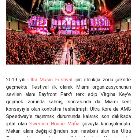
2019 yılı
Ultra Music Festival
için oldukça zorlu şekilde
geçmekte. Festival ilk olarak Miami organizasyonunun
sevilen alanı Bayfront Park'ı terk edip Virgina Key'e
geçmek zorunda kalmış, sonrasında da Miami kent
konseyiyle olan kontratını feshetmişti. Ultra Kore de AMG
Speedway'e taşınmak durumunda kalarak son dakikada
iptal olan
Swedish House Mafia
şovuyla konuşulmuştu.
Mekan alanı değişikliğinden son nasibini alan ise Ultra