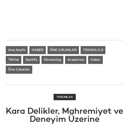
Ana Sayfa
HABER
ÖNE ÇIKANLAR
TEKNOLOJİ
TikTok
Spotify
Streaming
Araştırma
Haber
Öne Çıkanlar
YORUMLAR
Kara Delikler, Mahremiyet ve
Deneyim Üzerine