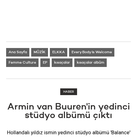
Ana Sayfa
MÜZİK
ELKKA
Every Body Is Welcome
Femme Culture
EP
kısaçalar
kısaçalar albüm
HABER
Armin van Buuren'in yedinci
stüdyo albümü çıktı
Hollandalı yıldız ismin yedinci stüdyo albümü 'Balance'