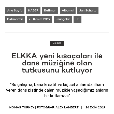
Ana Sayfa
HABER
Bufiman
Albumsi
Jan Schulte
Dekmantel
25 Kasım 2019
uzunçalar
LP
HABER
ELKKA yeni kısaçaları ile
dans müziğine olan
tutkusunu kutluyor
"Bu çalışma, bana kreatif ve kişisel anlamda ilham
veren dans pistinde çalan müzikle yaşadığımız anların
bir kutlaması"
MIXMAG TURKEY | FOTOĞRAF: ALEX LAMBERT
26 EKIM 2019