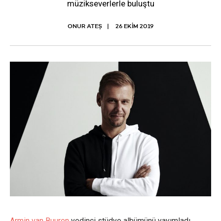
müzikseverlerle buluştu
ONUR ATEŞ
26 EKIM 2019
Armin van Buuren
yedinci stüdyo albümünü yayımladı.