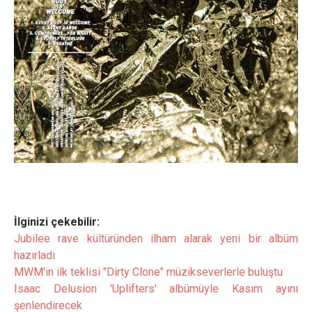
İlginizi çekebilir:
Jubilee rave kültüründen ilham alarak yeni bir albüm
hazırladı
MWM'in ilk teklisi "Dirty Clone" müzikseverlerle buluştu
Isaac Delusion 'Uplifters' albümüyle Kasım ayını
şenlendirecek