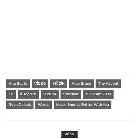
Ana Sayfa
VİDEO
MÜZİK
Alan Braxe
The Ascent
EP
kısaçalar
Vulture
Stardust
15 Kasım 2019
Ryan Diduck
Words
Music Sounds Better With You
MÜZİK