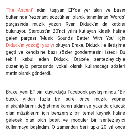
'The Ascent’
adını taşıyan EP’de yer alan ve basın
bülteninde ‘rezonant sözcükler’ olarak tanımlanan ‘Words’
parçasında müzik yazarı Ryan Diduck’ın da katkısı
bulunuyor. Stardust’ın 20'nci yılını kutlayan klasik haline
gelen parçası ‘Music Sounds Better With You’ için
Diduck’ın yazdığı yazıyı
okuyan Braxe, Diduck ile iletişime
geçti ve kendisine bazı sözler göndermesini istedi. Bu
teklifi kabul eden Diduck, Braxe’e sentezleyiciyle
düzenleyip parçasında vokal olarak kullanacağı sözleri
metin olarak gönderdi.
Braxe, yeni EP’sini duyurduğu Facebook paylaşımında, “Bir
buçuk yıldan fazla bir süre önce müzik yapma
alışkanlıklarımı değiştirme kararı aldım ve yakında çıkacak
olan müziklerim için benzersiz bir temel kaynak haline
gelecek olan olan basit ve modüler bir sentezleyici
kullanmaya başladım. O zamandan beri, tıpkı 20 yıl önce