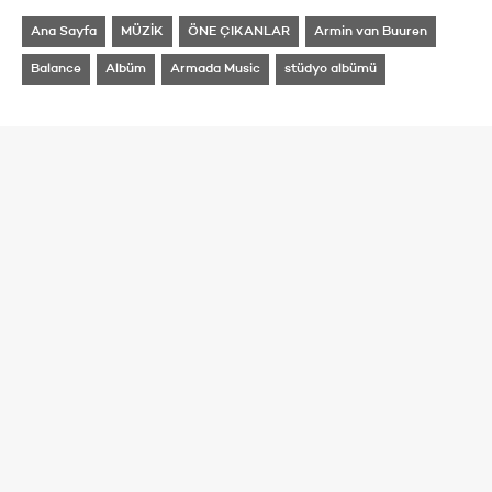
Ana Sayfa
MÜZİK
ÖNE ÇIKANLAR
Armin van Buuren
Balance
Albüm
Armada Music
stüdyo albümü