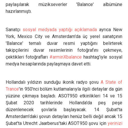
paylaşılarak müzikseverler 'Balance' albümüne
hazırlanmıştı.
Sanatçı
sosyal medyada yaptığı açıklamada
ayrıca New
York, Mexico City ve Amsterdam'da üç yerel sanatçının
'Balance' temalı duvar resmi yaptığını belirterek
takipçilerini duvar resimlerinin fotoğrafını çekmeye,
çektikleri fotoğrafları
#arminXbalance
hashtag'iyle sosyal
medya hesaplarında paylaşmaya davet etti.
Hollandalı yıldızın sunduğu ikonik radyo şovu
A State of
Trance
'in 950'nci bölüm kutlamalarıyla ilgili detaylar da gün
yüzüne çıkmaya başladı. ASOT950 etkinlikleri 14 ve 15
Şubat 2020 tarihlerinde Hollanda'da peş peşe
düzenlenecek şovlarla başlayacak. 14 Şubat'ta
Amsterdam'daki şovun detayları henüz belli değil ancak 15
Şubat'ta Utrecht Jaarberus'taki ASOT950 şovu için
yerinizi