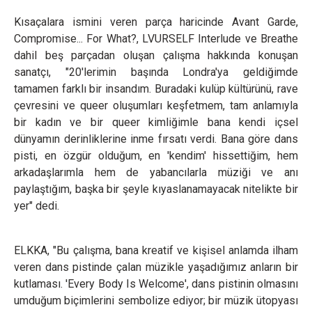
Kısaçalara ismini veren parça haricinde Avant Garde,
Compromise... For What?, LVURSELF Interlude ve Breathe
dahil beş parçadan oluşan çalışma hakkında konuşan
sanatçı, "20'lerimin başında Londra'ya geldiğimde
tamamen farklı bir insandım. Buradaki kulüp kültürünü, rave
çevresini ve queer oluşumları keşfetmem, tam anlamıyla
bir kadın ve bir queer kimliğimle bana kendi içsel
dünyamın derinliklerine inme fırsatı verdi. Bana göre dans
pisti, en özgür olduğum, en 'kendim' hissettiğim, hem
arkadaşlarımla hem de yabancılarla müziği ve anı
paylaştığım, başka bir şeyle kıyaslanamayacak nitelikte bir
yer" dedi.
ELKKA, "Bu çalışma, bana kreatif ve kişisel anlamda ilham
veren dans pistinde çalan müzikle yaşadığımız anların bir
kutlaması. 'Every Body Is Welcome', dans pistinin olmasını
umduğum biçimlerini sembolize ediyor; bir müzik ütopyası