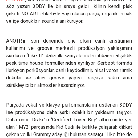
söz yazarı 3DDY ile bir araya geldi. İkilinin kendi plak
şirketi NO ART etiketiyle yayımlanan parça; organik, sıcak
ve içe dönük bir sound alanı kuruyor.
ANOTR’ın son dönemde öne çıkan canlı enstrüman
kullanımı ve groove merkezli prodüksiyon yaklaşımını
sürdüren ‘Like It’, daha ilk saniyelerinden itibaren alışıldık
peak-time house formüllerinden ayrılıyor. Serbest formda
ilerleyen perküsyonlar, canlı kaydedilmiş hissi veren ritmik
dokular ve akıcı groove yapısı, parçaya sakin ama
sürükleyici bir atmosfer kazandırıyor.
Parçada vokal ve klavye performanslarını üstlenen 3DDY
ise prodüksiyona daha şarkı odaklı bir yaklaşım taşıyor.
Daha önce Drake’in ‘Certified Lover Boy’ albümünde yer
alan ‘IMY2’ parçasında Kid Cudi ile birlikte çalışarak dikkat
çeken ve iki Grammy adaylığı bulunan sanatçı, ‘Like It’te de