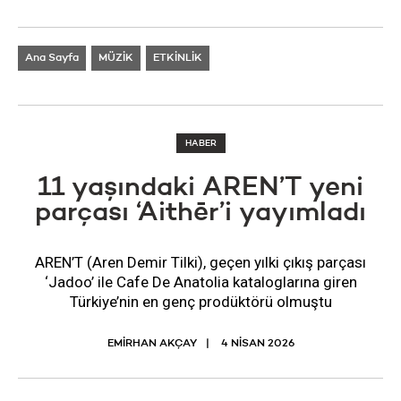
Ana Sayfa
MÜZİK
ETKİNLİK
HABER
11 yaşındaki AREN’T yeni
parçası ‘Aithēr’i yayımladı
AREN’T (Aren Demir Tilki), geçen yılki çıkış parçası
‘Jadoo’ ile Cafe De Anatolia kataloglarına giren
Türkiye’nin en genç prodüktörü olmuştu
EMİRHAN AKÇAY
4 NISAN 2026