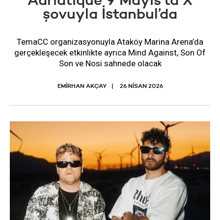
Adriatique 9 Mayıs’ta X
şovuyla İstanbul’da
TemaCC organizasyonuyla Ataköy Marina Arena’da
gerçekleşecek etkinlikte ayrıca Mind Against, Son Of
Son ve Nosi sahnede olacak
EMİRHAN AKÇAY
26 NISAN 2026