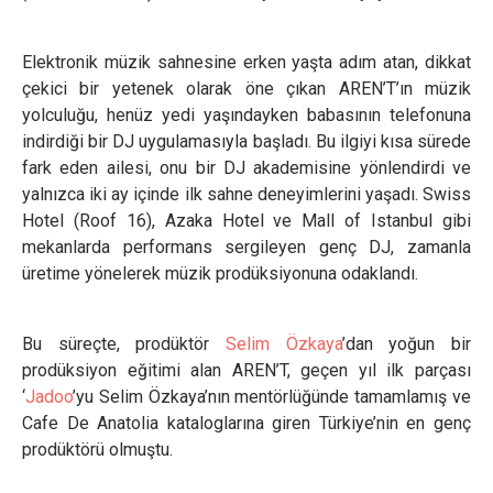
Elektronik müzik sahnesine erken yaşta adım atan, dikkat
çekici bir yetenek olarak öne çıkan AREN’T’ın müzik
yolculuğu, henüz yedi yaşındayken babasının telefonuna
indirdiği bir DJ uygulamasıyla başladı. Bu ilgiyi kısa sürede
fark eden ailesi, onu bir DJ akademisine yönlendirdi ve
yalnızca iki ay içinde ilk sahne deneyimlerini yaşadı. Swiss
Hotel (Roof 16), Azaka Hotel ve Mall of Istanbul gibi
mekanlarda performans sergileyen genç DJ, zamanla
üretime yönelerek müzik prodüksiyonuna odaklandı.
Bu süreçte, prodüktör
Selim Özkaya
’dan yoğun bir
prodüksiyon eğitimi alan AREN’T, geçen yıl ilk parçası
‘
Jadoo
’yu Selim Özkaya’nın mentörlüğünde tamamlamış ve
Cafe De Anatolia kataloglarına giren Türkiye’nin en genç
prodüktörü olmuştu.