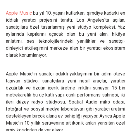
Apple Music
bu yıl 10. yaşını kutlarken, şimdiye kadarki en
iddialı yaratıcı projesini tanıttı: Los Angeles’ta açılan,
sanatçılara özel tasarlanmış yeni stüdyo kompleksi. Yaz
aylarında kapılarını açacak olan bu yeni alan; hikâye
anlatımı, ses teknolojilerindeki yenilikler ve sanatçı-
dinleyici etkileşimini merkeze alan bir yaratıcı ekosistem
olarak konumlanıyor.
Apple Music’in sanatçı odaklı yaklaşımını bir adım öteye
taşıyan stüdyo, sanatçılara yeni nesil araçlar, yaratıcı
özgürlük ve özgün içerik üretme imkânı sunuyor. 15 bin
metrekarelik bu üç katlı yapı; canlı performans sahnesi, iki
ileri düzey radyo stüdyosu, Spatial Audio miks odası,
fotoğraf ve sosyal medya laboratuvarı gibi yaratıcı üretimi
destekleyen birçok alana ev sahipliği yapıyor. Ayrıca Apple
Music’in 10 yıllık serüvenine ait ikonik anları yansıtan özel
arşiv koridorları da yer alıyor.