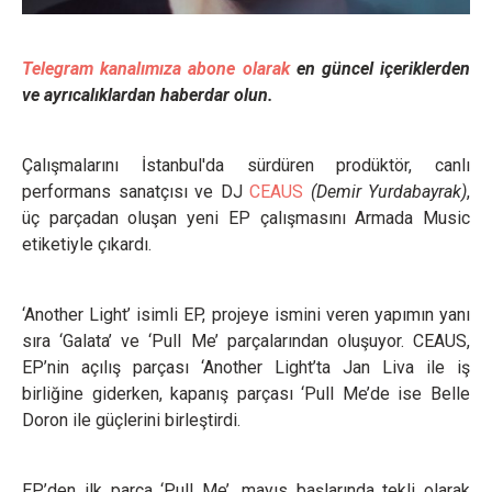
Telegram kanalımıza abone olarak
en güncel içeriklerden
ve ayrıcalıklardan haberdar olun.
Çalışmalarını İstanbul'da sürdüren prodüktör, canlı
performans sanatçısı ve DJ
CEAUS
(Demir Yurdabayrak)
,
üç parçadan oluşan yeni EP çalışmasını Armada Music
etiketiyle çıkardı.
‘Another Light’ isimli EP, projeye ismini veren yapımın yanı
sıra ‘Galata’ ve ‘Pull Me’ parçalarından oluşuyor. CEAUS,
EP’nin açılış parçası ‘Another Light’ta Jan Liva ile iş
birliğine giderken, kapanış parçası ‘Pull Me’de ise Belle
Doron ile güçlerini birleştirdi.
EP’den ilk parça ‘Pull Me’, mayıs başlarında tekli olarak