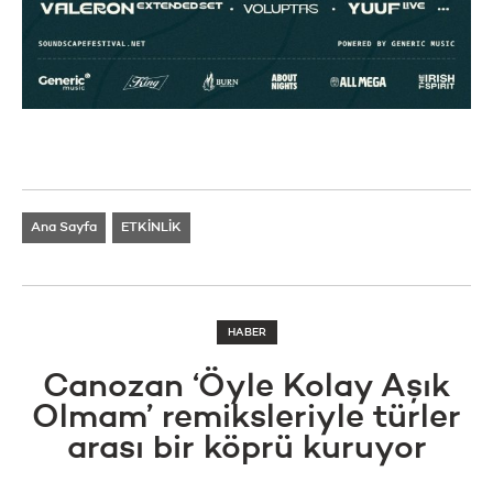
Ana Sayfa
ETKİNLİK
HABER
Canozan ‘Öyle Kolay Aşık
Olmam’ remiksleriyle türler
arası bir köprü kuruyor