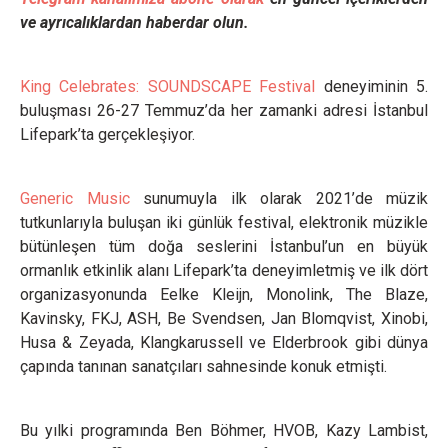
ve ayrıcalıklardan haberdar olun.
King Celebrates: SOUNDSCAPE Festival
deneyiminin 5.
buluşması 26-27 Temmuz’da her zamanki adresi İstanbul
Lifepark’ta gerçekleşiyor.
Generic Music
sunumuyla ilk olarak 2021’de müzik
tutkunlarıyla buluşan iki günlük festival, elektronik müzikle
bütünleşen tüm doğa seslerini İstanbul’un en büyük
ormanlık etkinlik alanı Lifepark’ta deneyimletmiş ve ilk dört
organizasyonunda Eelke Kleijn, Monolink, The Blaze,
Kavinsky, FKJ, ASH, Be Svendsen, Jan Blomqvist, Xinobi,
Husa & Zeyada, Klangkarussell ve Elderbrook gibi dünya
çapında tanınan sanatçıları sahnesinde konuk etmişti.
Bu yılki programında Ben Böhmer, HVOB, Kazy Lambist,