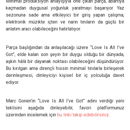
Minimal prodüksiyon anlayışıyla öne çıkan parça, abartıya
kaçmadan duygusal yoğunluk yaratmayı başarıyor. Yaz
sezonuna sade ama etkileyici bir giriş yapan çalışma,
elektronik müzikte içten ve narin tınıların da güçlü bir
anlatım aracı olabileceğini hatırlatıyor.
Parça başlığından da anlaşılacağı üzere “Love Is All I’ve
Got”, elde kalan son şeyin bir duygu olduğu bir dünyada,
aşkın hâlâ bir dayanak noktası olabileceğini düşündürüyor.
Bu kırılgan ama dirençli hissin minimal tınılarla birleşerek
derinleşmesi, dinleyiciyi kişisel bir iç yolculuğa davet
ediyor.
Marc Gonen’in “Love Is All I’ve Got” adını verdiği yeni
teklisini aşağıda dinleyebilir, favori platformunuz
üzerinden incelemek için
bu linki takip edebilirsiniz
.