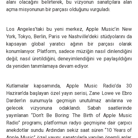
alanı olacağını belirterek, bu vizyonun sanatçılara alan
açma misyonunun bir parçası olduğunu vurguladı.
Los Angeles’taki bu yeni merkez, Apple Music’in New
York, Tokyo, Berlin, Paris ve Nashville’deki stüdyolarını da
kapsayan global yaratıcı ağının bir parçası olarak
konumlanıyor. Platform, sadece müziğin nasıl dinlendiğini
değil; nasıl üretildiğini, deneyimlendiğini ve paylaşıldığını
da yeniden tanımlamaya devam ediyor.
Kutlamalar kapsamında, Apple Music Radio’da 30
Haziran’da başlayan özel yayın serisi, Zane Lowe ve Ebro
Darden’ın sunumuyla geçmişin unutulmaz anılarına ve
gelecek vizyonuna odaklandı. Sabah saatlerinde
yayınlanan “Don’t Be Boring: The Birth of Apple Music
Radio” programı, platformun radyo geçmişine dair çarpıcı
anekdotlar sundu. Ardından sekiz saat süren “10 Years of
Apple Music” özel yayını; sanatçılarla yapılan önemli anlar,