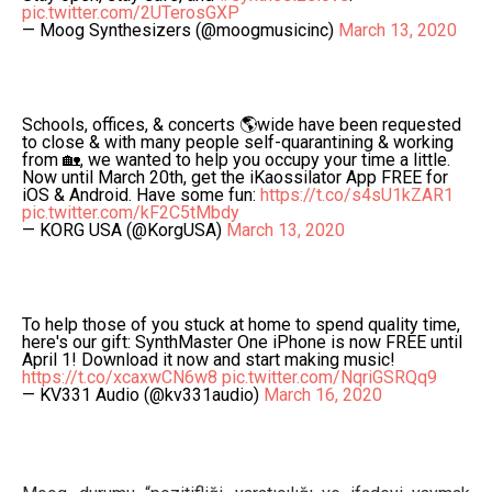
pic.twitter.com/2UTerosGXP
— Moog Synthesizers (@moogmusicinc)
March 13, 2020
Schools, offices, & concerts 🌎wide have been requested
to close & with many people self-quarantining & working
from 🏡, we wanted to help you occupy your time a little.
Now until March 20th, get the iKaossilator App FREE for
iOS & Android. Have some fun:
https://t.co/s4sU1kZAR1
pic.twitter.com/kF2C5tMbdy
— KORG USA (@KorgUSA)
March 13, 2020
To help those of you stuck at home to spend quality time,
here's our gift: SynthMaster One iPhone is now FREE until
April 1! Download it now and start making music!
https://t.co/xcaxwCN6w8
pic.twitter.com/NqriGSRQq9
— KV331 Audio (@kv331audio)
March 16, 2020