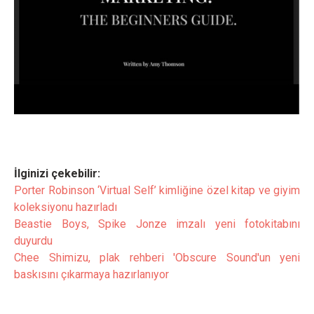
İlginizi çekebilir:
Porter Robinson ‘Virtual Self’ kimliğine özel kitap ve giyim
koleksiyonu hazırladı
Beastie Boys, Spike Jonze imzalı yeni fotokitabını
duyurdu
Chee Shimizu, plak rehberi 'Obscure Sound'un yeni
baskısını çıkarmaya hazırlanıyor