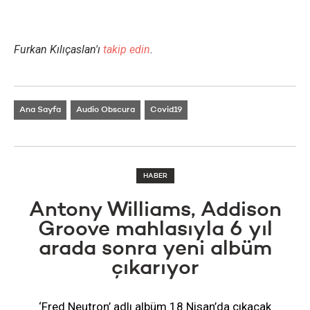
Furkan Kılıçaslan'ı
takip edin
.
Ana Sayfa
Audio Obscura
Covid19
HABER
Antony Williams, Addison
Groove mahlasıyla 6 yıl
arada sonra yeni albüm
çıkarıyor
‘Fred Neutron’ adlı albüm 18 Nisan’da çıkacak