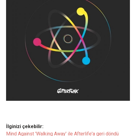
İlginizi çekebilir:
Mind Against 'Walking Away' ile Afterlife'a geri döndü