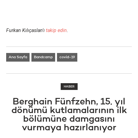
Furkan Kılıçaslan'ı
takip edin
.
Ana Sayfa
Bandcamp
covid-19
HABER
Berghain Fünfzehn, 15. yıl
dönümü kutlamalarının ilk
bölümüne damgasını
vurmaya hazırlanıyor