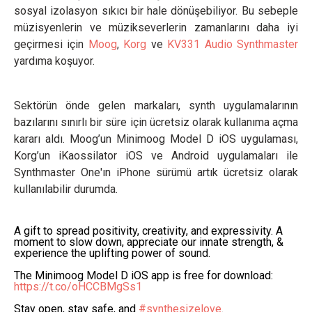
sosyal izolasyon sıkıcı bir hale dönüşebiliyor. Bu sebeple
müzisyenlerin ve müzikseverlerin zamanlarını daha iyi
geçirmesi için
Moog
,
Korg
ve
KV331 Audio Synthmaster
yardıma koşuyor.
Sektörün önde gelen markaları, synth uygulamalarının
bazılarını sınırlı bir süre için ücretsiz olarak kullanıma açma
kararı aldı. Moog’un Minimoog Model D iOS uygulaması,
Korg’un iKaossilator iOS ve Android uygulamaları ile
Synthmaster One'ın iPhone sürümü artık ücretsiz olarak
kullanılabilir durumda.
A gift to spread positivity, creativity, and expressivity. A
moment to slow down, appreciate our innate strength, &
experience the uplifting power of sound.
The Minimoog Model D iOS app is free for download:
https://t.co/oHCCBMgSs1
Stay open, stay safe, and
#synthesizelove
.