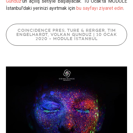
Gündüz
'ün açılış setiyle başlayacak. 10 Ocak'ta MODULE
İstanbul'daki yerinizi ayırtmak için
bu sayfayı ziyaret edin
.
COINCIDENCE PRES. TUBE & BERGER, TIM
ENGELHARDT, VOLKAN GUNDUZ | 10 OCAK
2020 - MODULE İSTANBUL