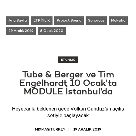
Ana Sayfa
ETKİNLİK
Project Sound
Sonorous
Meksika
29 Aralık 2019
8 Ocak 2020
ETKİNLİK
Tube & Berger ve Tim
Engelhardt 10 Ocak'ta
MODULE İstanbul'da
Heyecanla beklenen gece Volkan Gündüz'ün açılış
setiyle başlayacak
MIXMAG TURKEY
19 ARALIK 2019