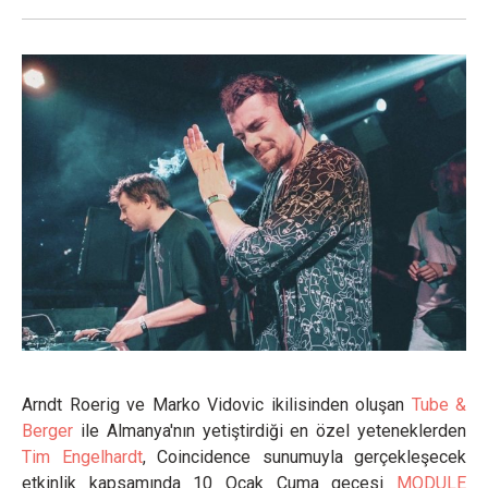
Arndt Roerig ve Marko Vidovic ikilisinden oluşan
Tube &
Berger
ile Almanya'nın yetiştirdiği en özel yeteneklerden
Tim Engelhardt
, Coincidence sunumuyla gerçekleşecek
etkinlik kapsamında 10 Ocak Cuma gecesi
MODULE