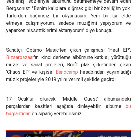
sesleniş" sözleriyle albümünü betimlemeye devam eden
Bergsonist, "Benim kalıplara sığmak gibi bir özelliğim yok.
Türlerden bağımsız bir okyanusum. Yeni bir tür elde
etmeye çalışmıyorum, sadece müziğimi yapıyorum ve
yaparken hissettiklerimi aktarıyorum" diye konuştu.
Sanatçı, Optimo Music'ten çıkan çalışması 'Heat EP',
Bizaarbazaar
'ın ikinci derleme albümüne katkısı, yürüttüğü
müzik ve sanat projeleri, Börft plak şirketinden çıkan
'Chaos EP' ve kişisel
Bandcamp
hesabından yayımladığı
müzik projeleriyle 2019 yılını verimli şekilde geçirdi.
17 Ocak'ta çıkacak 'Middle Ouest' albümündeki
parçalardan kesitleri aşağıda dinleyebilir, albüme
bu
bağlantıdan
ön sipariş verebilirsiniz.