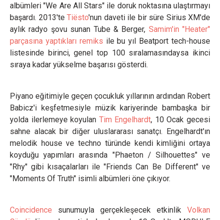
albümleri "We Are All Stars" ile doruk noktasına ulaştırmayı
başardı. 2013'te
Tiësto
'nun daveti ile bir süre Sirius XM'de
aylık radyo şovu sunan Tube & Berger,
Samim'in "Heater"
parçasına yaptıkları remiks
ile bu yıl Beatport tech-house
listesinde birinci, genel top 100 sıralamasındaysa ikinci
sıraya kadar yükselme başarısı gösterdi.
Piyano eğitimiyle geçen çocukluk yıllarının ardından Robert
Babicz'i keşfetmesiyle müzik kariyerinde bambaşka bir
yolda ilerlemeye koyulan
Tim Engelhardt
, 10 Ocak gecesi
sahne alacak bir diğer uluslararası sanatçı. Engelhardt'ın
melodik house ve techno türünde kendi kimliğini ortaya
koyduğu yapımları arasında "Phaeton / Silhouettes" ve
"Rhy" gibi kısaçalarları ile "Friends Can Be Different" ve
"Moments Of Truth" isimli albümleri öne çıkıyor.
Coincidence
sunumuyla gerçekleşecek etkinlik
Volkan