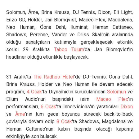
Solomun, Âme, Brina Krauss, DJ Tennis, Dixon, Eli Light,
Enzo GD, Holder, Jan Blomqvist, Maceo Plex, Magdalena,
Neo Human, Öona Dahl, Iluminat, Hernan Cattaneo,
Shadows, Perenne, Vander ve Driss Skali'nin aralarında
olduğu sanatçıların katılımıyla gerçekleşecek etkinlik
serisi 29 Aralık'ta
Taboo Tulum
'da Jan Blomqvist'in
headliner olduğu etkinlikle başlayacak.
31 Aralık'ta
The Radhoo Hotel
'de DJ Tennis, Öona Dahl,
Brina Krauss, Holder ve Neo Human ile devam edecek
program,
4 Ocak
'ta Diynamic'in kurucularından
Solomun
ve
Ellum Audio'nun başındaki isim
Maceo Plex
'in
performansları,
6 Ocak
'ta Innervisions'ın yaratıcıları
Dixon
ve
Âme
'nin tüm gece boyunca sürecek back-to-back
şovlarıyla devam edip
8 Ocak
'ta Shadows, Magdalena ve
Hernan Cattaneo'nun kabin başında olacağı kapanış
etkinliğiyle son bulacak.