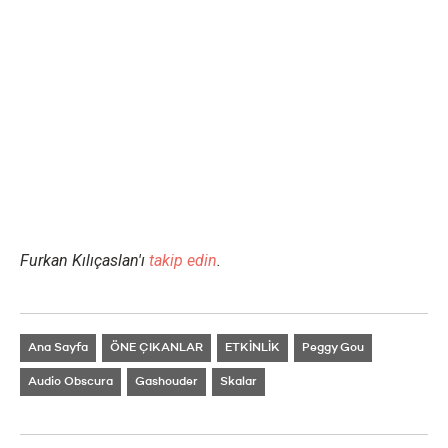
Furkan Kılıçaslan'ı
takip edin
.
Ana Sayfa
ÖNE ÇIKANLAR
ETKİNLİK
Peggy Gou
Audio Obscura
Gashouder
Skalar