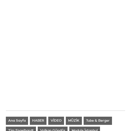
Ana Sayfa
HABER
VİDEO
MÜZİK
Tube & Berger
Tim Engelhardt
Volkan Gündüz
Module İstanbul