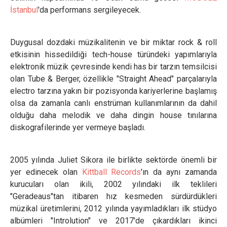
İstanbul
'da performans sergileyecek.
Duygusal dozdaki müzikalitenin ve bir miktar rock & roll
etkisinin hissedildiği tech-house türündeki yapımlarıyla
elektronik müzik çevresinde kendi has bir tarzın temsilcisi
olan Tube & Berger, özellikle "Straight Ahead" parçalarıyla
electro tarzına yakın bir pozisyonda kariyerlerine başlamış
olsa da zamanla canlı enstrüman kullanımlarının da dahil
olduğu daha melodik ve daha dingin house tınılarına
diskografilerinde yer vermeye başladı.
2005 yılında Juliet Sikora ile birlikte sektörde önemli bir
yer edinecek olan
Kittball Records
'ın da aynı zamanda
kurucuları olan ikili, 2002 yılındaki ilk teklileri
"Geradeaus"tan itibaren hız kesmeden sürdürdükleri
müzikal üretimlerini, 2012 yılında yayımladıkları ilk stüdyo
albümleri "Introlution" ve 2017'de çıkardıkları ikinci