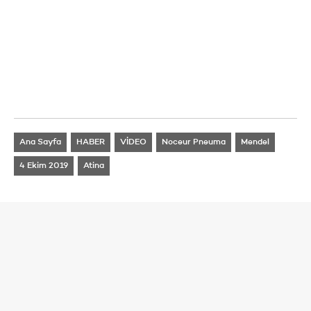
Ana Sayfa
HABER
VİDEO
Noceur Pneuma
Mendel
4 Ekim 2019
Atina