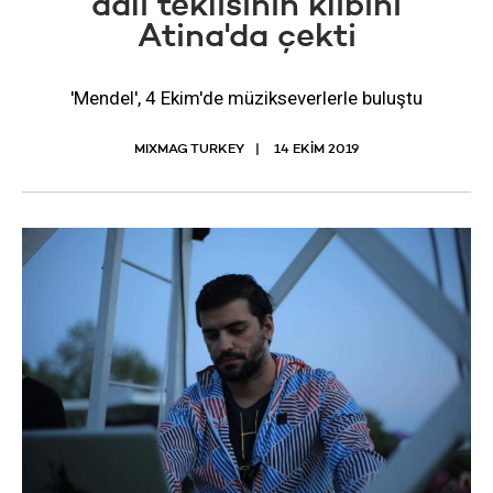
adlı teklisinin klibini
Atina'da çekti
'Mendel', 4 Ekim'de müzikseverlerle buluştu
MIXMAG TURKEY
14 EKIM 2019