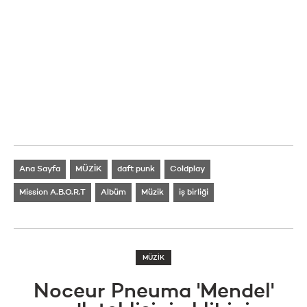
Ana Sayfa
MÜZİK
daft punk
Coldplay
Mission A.B.O.R.T
Albüm
Müzik
iş birliği
MÜZİK
Noceur Pneuma 'Mendel'