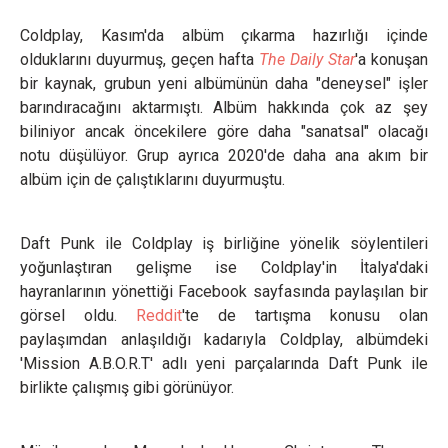
Coldplay, Kasım'da albüm çıkarma hazırlığı içinde
olduklarını duyurmuş, geçen hafta
The Daily Star
'a konuşan
bir kaynak, grubun yeni albümünün daha "deneysel" işler
barındıracağını aktarmıştı. Albüm hakkında çok az şey
biliniyor ancak öncekilere göre daha "sanatsal" olacağı
notu düşülüyor. Grup ayrıca 2020'de daha ana akım bir
albüm için de çalıştıklarını duyurmuştu.
Daft Punk ile Coldplay iş birliğine yönelik söylentileri
yoğunlaştıran gelişme ise Coldplay'in İtalya'daki
hayranlarının yönettiği Facebook sayfasında paylaşılan bir
görsel oldu.
Reddit
'te de tartışma konusu olan
paylaşımdan anlaşıldığı kadarıyla Coldplay, albümdeki
'Mission A.B.O.R.T' adlı yeni parçalarında Daft Punk ile
birlikte çalışmış gibi görünüyor.