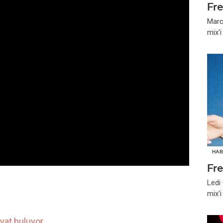
Fr
Marc
mix'
HAB
Fr
Ledi
mix'
yat buluyor