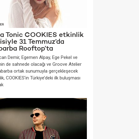
ER
na Tonic COOKIES etkinlik
risiyle 31 Temmuz’da
barba Rooftop’ta
can Demir, Egemen Alpay, Ege Pekel ve
nin de sahnede olacağı ve Groove Atelier
Rabarba ortak sunumuyla gerçekleşecek
lik, COOKIES’in Türkiye’deki ilk buluşması
ak