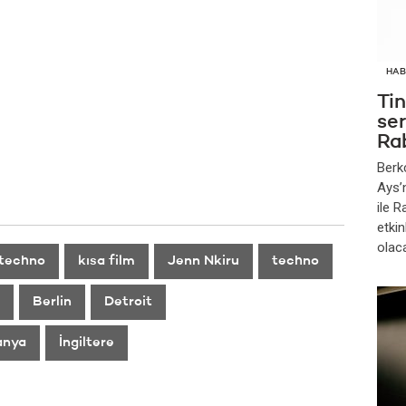
HAB
Ti
se
Ra
Berk
Ays’
ile 
etkin
olac
 techno
kısa film
Jenn Nkiru
techno
Berlin
Detroit
anya
İngiltere