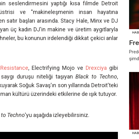
in seslendirmesini yaptığı kısa filmde Detroit
düstrisi ve "makineleşmenin insan hayatına
en satır başları arasında. Stacy Hale, Minx ve DJ
ayan üç kadın DJ'in makine ve üretim aygıtlaryla
HAB
sahneler, bu konunun irdelendiği dikkat çekici anlar
Fr
Pred
şimd
Resistance
, Electrifying Mojo ve
Drexciya
gibi
 saygı duruşu niteliği taşıyan
Black to Techno
,
uyarak Soğuk Savaş'ın son yıllarında Detroit'teki
an kültürü üzerindeki etkilerine de ışık tutuyor.
 to Techno
'yu aşağıda izleyebilirsiniz.
HAB