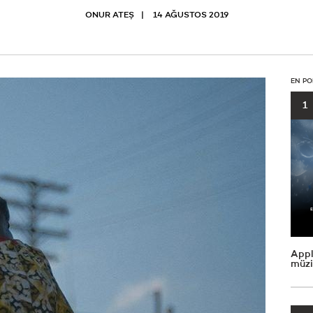
ONUR ATEŞ
14 AĞUSTOS 2019
EN PO
1
Appl
müzi