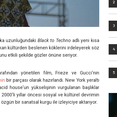
2
3
kika uzunluğundaki
Black to Techno
adlı yeni kısa
kan kültürden beslenen köklerini irdeleyerek söz
4
nu etkili şekilde gözler önüne seriyor.
rafından yönetilen film, Frieze ve Gucci'nin
5
nin
bir parçası olarak hazırlandı. New York yeraltı
acid house'un yükselişinin vurgulanan başlıklar
, 2000'li yıllar öncesi sosyal ve kültürel devrimin
 özgün bir sanatsal kurgu ile izleyiciye aktarıyor.