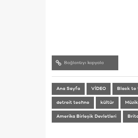
Bağlantıyı kopyala
Ana Sayfa
VİDEO
Black to
detroit techno
kültür
Müzik
Amerika Birleşik Devletleri
Brit