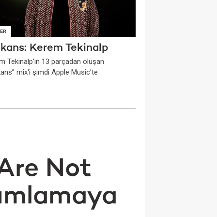
ER
ekans: Kerem Tekinalp
m Tekinalp'in 13 parçadan oluşan
kans” mix'i şimdi Apple Music'te
 Are Not
yımlamaya