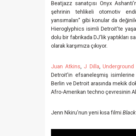
Beatjazz sanatçısı Onyx Ashanti'n
şehrinin tehlikeli otomotiv en
yansımaları" gibi konular da değinil
Hieroglyphics isimli Detroit'te yaş
dolu bir fabrikada DJ'lik yaptıkları 
olarak karşımıza çıkıyor.
Juan Atkins
,
J Dilla
,
Underground 
Detroit'in efsaneleşmiş isimlerine
Berlin ve Detroit arasında mekik dok
Afro-Amerikan techno çevresinin Alm
Jenn Nkiru'nun yeni kısa filmi
Black