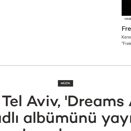
HAB
Fr
Kere
“Fre
MÜZİK
 Tel Aviv, 'Dreams
adlı albümünü ya