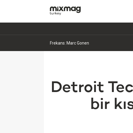
Frekans: Marc Gonen
Detroit Tec
bir kı