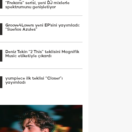
“Frekans” serisi, yeni DJ mixlerle
spektrumunu genişletiyor
Groove4Lovers yeni EP'sini yayımladı:
“Sueños Azules”
Deniz Tekin “2 This” teklisini Magnifik
Music etiketiyle çıkardı
yumpiece ilk teklisi “Closer”ı
yayımladı