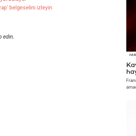
ap' belgeselini izleyin
p edin.
HAB
Kav
ha
Frans
amacı