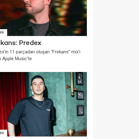
ER
ekans: Predex
ex'in 11 parçadan oluşan “Frekans” mix'i
i Apple Music'te
ER