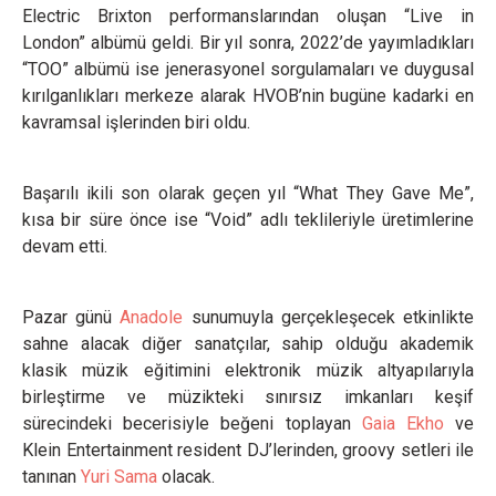
Electric Brixton performanslarından oluşan “Live in
London” albümü geldi. Bir yıl sonra, 2022’de yayımladıkları
“TOO” albümü ise jenerasyonel sorgulamaları ve duygusal
kırılganlıkları merkeze alarak HVOB’nin bugüne kadarki en
kavramsal işlerinden biri oldu.
Başarılı ikili son olarak geçen yıl “What They Gave Me”,
kısa bir süre önce ise “Void” adlı teklileriyle üretimlerine
devam etti.
Pazar günü
Anadole
sunumuyla gerçekleşecek etkinlikte
sahne alacak diğer sanatçılar, sahip olduğu akademik
klasik müzik eğitimini elektronik müzik altyapılarıyla
birleştirme ve müzikteki sınırsız imkanları keşif
sürecindeki becerisiyle beğeni toplayan
Gaia Ekho
ve
Klein Entertainment resident DJ’lerinden, groovy setleri ile
tanınan
Yuri Sama
olacak.