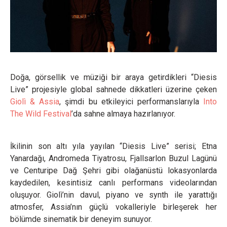
Doğa, görsellik ve müziği bir araya getirdikleri “Diesis
Live” projesiyle global sahnede dikkatleri üzerine çeken
Giolì & Assia
, şimdi bu etkileyici performanslarıyla
Into
The Wild Festival
’da sahne almaya hazırlanıyor.
İkilinin son altı yıla yayılan “Diesis Live” serisi; Etna
Yanardağı, Andromeda Tiyatrosu, Fjallsarlon Buzul Lagünü
ve Centuripe Dağ Şehri gibi olağanüstü lokasyonlarda
kaydedilen, kesintisiz canlı performans videolarından
oluşuyor. Giolì’nin davul, piyano ve synth ile yarattığı
atmosfer, Assia’nın güçlü vokalleriyle birleşerek her
bölümde sinematik bir deneyim sunuyor.