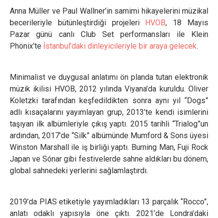
Anna Müller ve Paul Wallner’in samimi hikayelerini müzikal
becerileriyle bütünleştirdiği projeleri
HVOB
, 18 Mayıs
Pazar günü canlı Club Set performansları ile Klein
Phönix’te
İstanbul’daki dinleyicileriyle bir araya gelecek
.
Minimalist ve duygusal anlatımı ön planda tutan elektronik
müzik ikilisi HVOB, 2012 yılında Viyana’da kuruldu. Oliver
Koletzki tarafından keşfedildikten sonra aynı yıl “Dogs”
adlı kısaçalarını yayımlayan grup, 2013’te kendi isimlerini
taşıyan ilk albümleriyle çıkış yaptı. 2015 tarihli “Trialog”un
ardından, 2017’de “Silk” albümünde Mumford & Sons üyesi
Winston Marshall ile iş birliği yaptı. Burning Man, Fuji Rock
Japan ve Sónar gibi festivelerde sahne aldıkları bu dönem,
global sahnedeki yerlerini sağlamlaştırdı.
2019’da PIAS etiketiyle yayımladıkları 13 parçalık “Rocco”,
anlatı odaklı yapısıyla öne çıktı. 2021’de Londra’daki