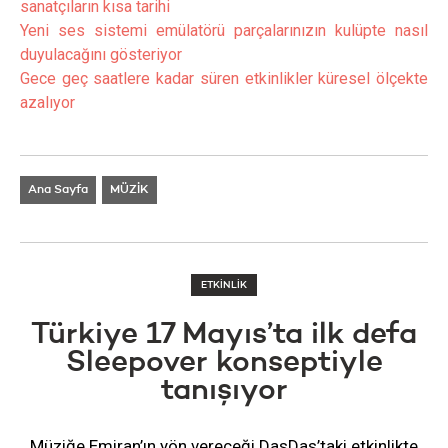
sanatçıların kısa tarihi
Yeni ses sistemi emülatörü parçalarınızın kulüpte nasıl
duyulacağını gösteriyor
Gece geç saatlere kadar süren etkinlikler küresel ölçekte
azalıyor
Ana Sayfa
MÜZİK
ETKİNLİK
Türkiye 17 Mayıs’ta ilk defa
Sleepover konseptiyle
tanışıyor
Müziğe Emiran’ın yön vereceği DasDas’taki etkinlikte