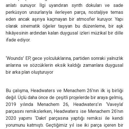
anlatı sunuyor. İlgi uyandıran synth dokuları ve sade
perküsyon unsurlarıyla ilerleyen parça, nostaljiye temas
eden ancak aşırıya kaçmayan bir atmosfer kuruyor. Yapı
olarak sinematik öğeler taşıyan bu düzenleme, bir aşk
hikâyesinin ardından kalan duygusal izleri müzikal bir dille
ifade ediyor.
‘Wounds’ EP, gece yolculuklarına, partiden sonraki yalnızlık
anlarına ve sözcüklerin eksik kaldığı zamanlara duygusal
bir arka plan oluşturuyor
Bu çalışma, Headwaters ve Menachem 26’nın ilk iş birliği
değil. Üçlü daha önce de çeşitli projelerde bir araya gelmiş,
2019 yılında Menachem 26, Headwaters’ın ‘Vaveyla’
parçasını remikslerken, Headwaters ise Menachem 26’nın
2020 yapımı ‘Dakn’ parçasına yaptığı remiksi ile kendi
yorumunu katmıştı. Geçtiğimiz yıl ise iki parça içeren bir