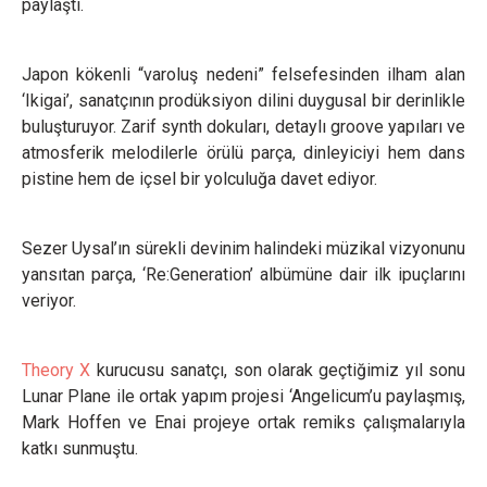
paylaştı.
Japon kökenli “varoluş nedeni” felsefesinden ilham alan
‘Ikigai’, sanatçının prodüksiyon dilini duygusal bir derinlikle
buluşturuyor. Zarif synth dokuları, detaylı groove yapıları ve
atmosferik melodilerle örülü parça, dinleyiciyi hem dans
pistine hem de içsel bir yolculuğa davet ediyor.
Sezer Uysal’ın sürekli devinim halindeki müzikal vizyonunu
yansıtan parça, ‘Re:Generation’ albümüne dair ilk ipuçlarını
veriyor.
Theory X
kurucusu sanatçı, son olarak geçtiğimiz yıl sonu
Lunar Plane ile ortak yapım projesi ‘Angelicum’u paylaşmış,
Mark Hoffen ve Enai projeye ortak remiks çalışmalarıyla
katkı sunmuştu.