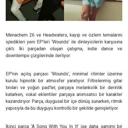
Menachem 26 ve Headwaters, kayıp ve özlem temalarını
işledikleri yeni EP’leri ‘Wounds’ ile dinleyicilerin karşısına
çıktı. İki parçadan oluşan çalışma, indie dance ve
downtempo çizgilerinde ilerliyor.
EP'nin açılış parçası ‘Wounds’, minimal ritimler üzerine
kurulu hipnotik bir atmosfer yaratıyor. Filtrelenmiş gitar
tınıları ve yoğun pad'ler, parçaya melankolik bir derinlik
katarken, vokal eklentiler parçaya anımsatıcı bir karakter
kazandırıyor. Parça, duygusal bir içe dönüş sunarken, ritmik
yapısıyla da bu duyguyu kontrollü bir şekilde genişletiyor.
İkinci parça ‘A Song With You In It’ ise daha samimi bir