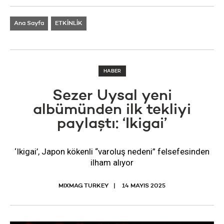
Ana Sayfa
ETKİNLİK
HABER
Sezer Uysal yeni
albümünden ilk tekliyi
paylaştı: ‘Ikigai’
‘Ikigai’, Japon kökenli “varoluş nedeni” felsefesinden
ilham alıyor
MIXMAG TURKEY
14 MAYIS 2025