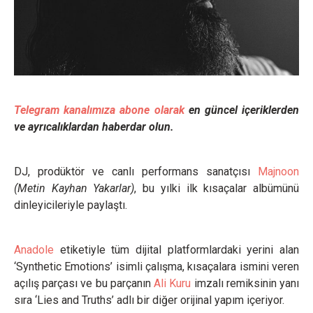
Telegram kanalımıza abone olarak
en güncel içeriklerden
ve ayrıcalıklardan haberdar olun.
DJ, prodüktör ve canlı performans sanatçısı
Majnoon
(Metin Kayhan Yakarlar)
, bu yılki ilk kısaçalar albümünü
dinleyicileriyle paylaştı.
Anadole
etiketiyle tüm dijital platformlardaki yerini alan
‘Synthetic Emotions’ isimli çalışma, kısaçalara ismini veren
açılış parçası ve bu parçanın
Ali Kuru
imzalı remiksinin yanı
sıra ‘Lies and Truths’ adlı bir diğer orijinal yapım içeriyor.