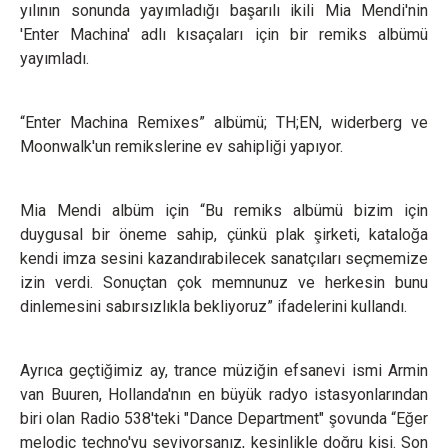
yılının sonunda yayımladığı başarılı ikili Mia Mendi'nin
'Enter Machina' adlı kısaçaları için bir remiks albümü
yayımladı.
“Enter Machina Remixes” albümü; TH;EN, widerberg ve
Moonwalk'un remikslerine ev sahipliği yapıyor.
Mia Mendi albüm için “Bu remiks albümü bizim için
duygusal bir öneme sahip, çünkü plak şirketi, kataloğa
kendi imza sesini kazandırabilecek sanatçıları seçmemize
izin verdi. Sonuçtan çok memnunuz ve herkesin bunu
dinlemesini sabırsızlıkla bekliyoruz” ifadelerini kullandı.
Ayrıca geçtiğimiz ay, trance müziğin efsanevi ismi Armin
van Buuren, Hollanda'nın en büyük radyo istasyonlarından
biri olan Radio 538'teki "Dance Department" şovunda “Eğer
melodic techno'yu seviyorsanız, kesinlikle doğru kişi. Son