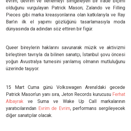
evrim, devrim ve ilerlemeyi simgeleyen bir ifade biçimi
olduğunu vurgulayan Patrick Mason; Zalando ve Filling
Pieces gibi marka kreasyonlarına olan katkılarıyla ve Ray
Ban’ın ilk el yapımı gözlüğünü tasarlamasıyla moda
dünyasında da adından söz ettiren bir figür.
Queer bireylerin haklarını savunarak müzik ve aktivizmi
birleştiren tavrıyla da bilinen sanatçı, İstanbul şovu öncesi
yoğun Avustralya turnesini yarılamış olmanın mutluluğunu
üzerinde taşıyor.
15 Mart Cuma günü Volkswagen Arena’daki gecede
Patrick Mason’un yanı sıra, Jeton Records kurucusu
Ferhat
Albayrak
ve Suma ve Wake Up Call markalarının
yaratıcılarından
Evrim de Evrim
, performans sergileyecek
diğer sanatçılar olacak.