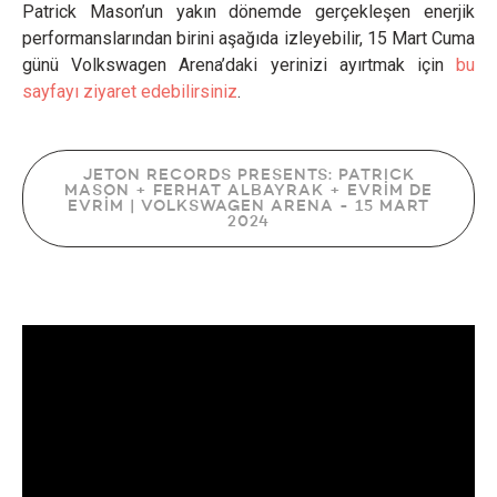
Patrick Mason’un yakın dönemde gerçekleşen enerjik
performanslarından birini aşağıda izleyebilir, 15 Mart Cuma
günü Volkswagen Arena’daki yerinizi ayırtmak için
bu
sayfayı ziyaret edebilirsiniz
.
JETON RECORDS PRESENTS: PATRICK
MASON + FERHAT ALBAYRAK + EVRİM DE
EVRİM | VOLKSWAGEN ARENA - 15 MART
2024