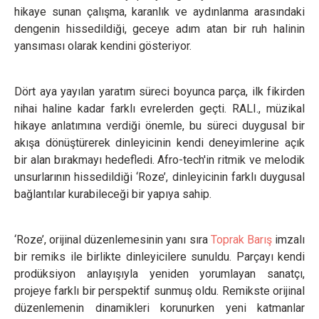
hikaye sunan çalışma, karanlık ve aydınlanma arasındaki
dengenin hissedildiği, geceye adım atan bir ruh halinin
yansıması olarak kendini gösteriyor.
Dört aya yayılan yaratım süreci boyunca parça, ilk fikirden
nihai haline kadar farklı evrelerden geçti. RALI., müzikal
hikaye anlatımına verdiği önemle, bu süreci duygusal bir
akışa dönüştürerek dinleyicinin kendi deneyimlerine açık
bir alan bırakmayı hedefledi. Afro-tech'in ritmik ve melodik
unsurlarının hissedildiği ‘Roze’, dinleyicinin farklı duygusal
bağlantılar kurabileceği bir yapıya sahip.
‘Roze’, orijinal düzenlemesinin yanı sıra
Toprak Barış
imzalı
bir remiks ile birlikte dinleyicilere sunuldu. Parçayı kendi
prodüksiyon anlayışıyla yeniden yorumlayan sanatçı,
projeye farklı bir perspektif sunmuş oldu. Remikste orijinal
düzenlemenin dinamikleri korunurken yeni katmanlar