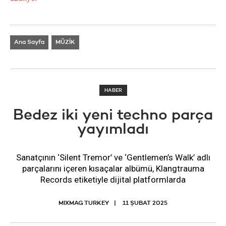
Ana Sayfa
MÜZİK
HABER
Bedez iki yeni techno parça
yayımladı
Sanatçının ‘Silent Tremor’ ve ‘Gentlemen’s Walk’ adlı
parçalarını içeren kısaçalar albümü, Klangtrauma
Records etiketiyle dijital platformlarda
MIXMAG TURKEY
11 ŞUBAT 2025