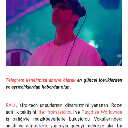
Telegram kanalımıza abone olarak
en güncel içeriklerden
ve ayrıcalıklardan haberdar olun.
RALI.
, afro-tech unsurlarının dinamizmini yansıtan ‘Roze’
adlı ilk teklisini
life* from istanbul
ve
Paradise Worldwide
iş birliğiyle müzikseverlerle buluşturdu. Vokallerindeki
anlatı ve atmosferik yapısıyla geceyi merkeze alan bir