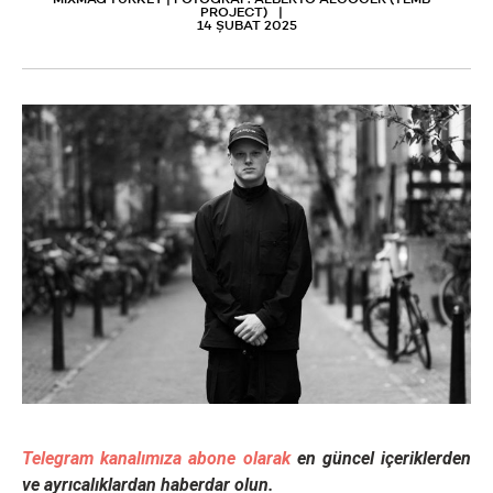
MIXMAG TURKEY | FOTOĞRAF: ALBERTO ALCOCER (TEMB
PROJECT)
14 ŞUBAT 2025
Telegram kanalımıza abone olarak
en güncel içeriklerden
ve ayrıcalıklardan haberdar olun.