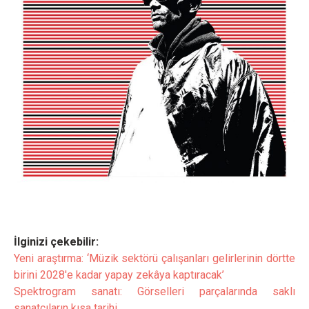
İlginizi çekebilir:
Yeni araştırma: ‘Müzik sektörü çalışanları gelirlerinin dörtte
birini 2028'e kadar yapay zekâya kaptıracak’
Spektrogram sanatı: Görselleri parçalarında saklı
sanatçıların kısa tarihi