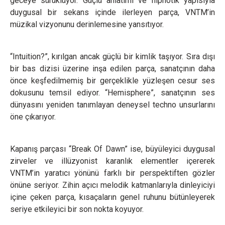
geceye sürüklüyor. Güçlü anlatımı ve hipnotik yapısıyla
duygusal bir sekans içinde ilerleyen parça, VNTM’in
müzikal vizyonunu derinlemesine yansıtıyor.
“Intuition?”, kırılgan ancak güçlü bir kimlik taşıyor. Sıra dışı
bir bas dizisi üzerine inşa edilen parça, sanatçının daha
önce keşfedilmemiş bir gerçeklikle yüzleşen cesur ses
dokusunu temsil ediyor. “Hemisphere”, sanatçının ses
dünyasını yeniden tanımlayan deneysel techno unsurlarını
öne çıkarıyor.
Kapanış parçası “Break Of Dawn” ise, büyüleyici duygusal
zirveler ve illüzyonist karanlık elementler içererek
VNTM’in yaratıcı yönünü farklı bir perspektiften gözler
önüne seriyor. Zihin açıcı melodik katmanlarıyla dinleyiciyi
içine çeken parça, kısaçaların genel ruhunu bütünleyerek
seriye etkileyici bir son nokta koyuyor.