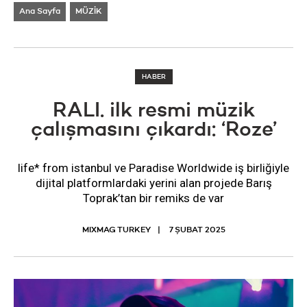
Ana Sayfa
MÜZİK
HABER
RALI. ilk resmi müzik
çalışmasını çıkardı: ‘Roze’
life* from istanbul ve Paradise Worldwide iş birliğiyle
dijital platformlardaki yerini alan projede Barış
Toprak’tan bir remiks de var
MIXMAG TURKEY
7 ŞUBAT 2025