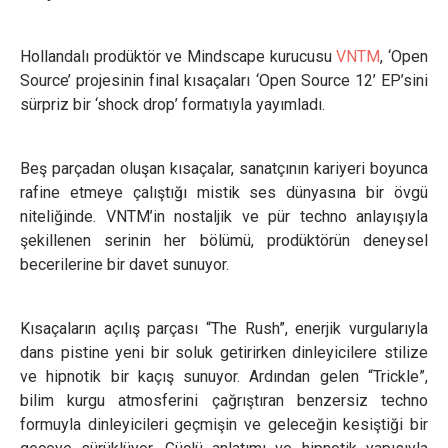
Hollandalı prodüktör ve Mindscape kurucusu
VNTM
, ‘Open
Source’ projesinin final kısaçaları ‘Open Source 12’ EP’sini
sürpriz bir ‘shock drop’ formatıyla yayımladı.
Beş parçadan oluşan kısaçalar, sanatçının kariyeri boyunca
rafine etmeye çalıştığı mistik ses dünyasına bir övgü
niteliğinde. VNTM’in nostaljik ve pür techno anlayışıyla
şekillenen serinin her bölümü, prodüktörün deneysel
becerilerine bir davet sunuyor.
Kısaçaların açılış parçası “The Rush”, enerjik vurgularıyla
dans pistine yeni bir soluk getirirken dinleyicilere stilize
ve hipnotik bir kaçış sunuyor. Ardından gelen “Trickle”,
bilim kurgu atmosferini çağrıştıran benzersiz techno
formuyla dinleyicileri geçmişin ve geleceğin kesiştiği bir