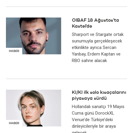
OIBAF 18 Ağustos’ta
Kastel’de
Sharport ve Stargate ortak
sunumuyla gerçekleşecek
etkinlikte ayrıca Sercan
HABER
Yanbay, Erdem Kaptan ve
RBO sahne alacak
KI/KI ilk solo kısaçalarını
piyasaya sürdü
Hollandalı sanatçı 19 Mayıs
Cuma günü DorockXL
Venue’de Türkiye’deki
HABER
dinleyicileriyle bir araya
gelecek