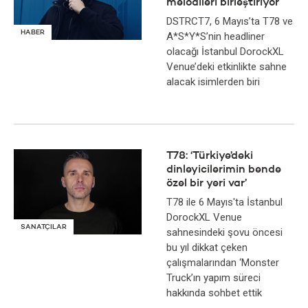
melodileri birleştiriyor
DSTRCT7, 6 Mayıs’ta T78 ve
HABER
A*S*Y*S’nin headliner
olacağı İstanbul DorockXL
Venue’deki etkinlikte sahne
alacak isimlerden biri
T78: ‘Türkiye’deki
dinleyicilerimin bende
özel bir yeri var’
T78 ile 6 Mayıs'ta İstanbul
DorockXL Venue
SANATÇILAR
sahnesindeki şovu öncesi
bu yıl dikkat çeken
çalışmalarından ‘Monster
Truck’ın yapım süreci
hakkında sohbet ettik