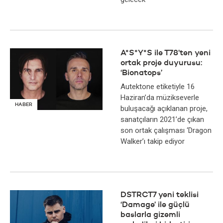
A*S*Y*S ile T78’ten yeni
ortak proje duyurusu:
‘Bionatops’
Autektone etiketiyle 16
Haziran’da müzikseverle
HABER
buluşacağı açıklanan proje,
sanatçıların 2021’de çıkan
son ortak çalışması ‘Dragon
Walker’ı takip ediyor
DSTRCT7 yeni teklisi
‘Damage’ ile güçlü
baslarla gizemli