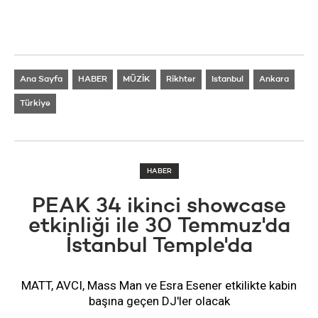
Ana Sayfa
HABER
MÜZİK
Rikhter
Istanbul
Ankara
Türkiye
HABER
PEAK 34 ikinci showcase
etkinliği ile 30 Temmuz'da
İstanbul Temple'da
MATT, AVCI, Mass Man ve Esra Esener etkilikte kabin
başına geçen DJ'ler olacak