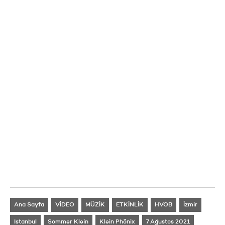
Ana Sayfa
VİDEO
MÜZİK
ETKİNLİK
HVOB
İzmir
Istanbul
Sommer Klein
Klein Phönix
7 Ağustos 2021