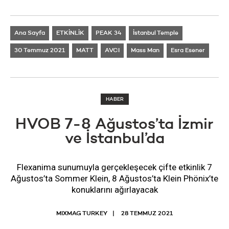
Ana Sayfa
ETKİNLİK
PEAK 34
İstanbul Temple
30 Temmuz 2021
MATT
AVCI
Mass Man
Esra Esener
HABER
HVOB 7-8 Ağustos’ta İzmir
ve İstanbul’da
Flexanima sunumuyla gerçekleşecek çifte etkinlik 7
Ağustos’ta Sommer Klein, 8 Ağustos’ta Klein Phönix’te
konuklarını ağırlayacak
MIXMAG TURKEY
28 TEMMUZ 2021