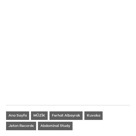
Ana Sayfa
MÜZİK
Ferhat Albayrak
Kuvoka
Jeton Records
Abdominal Study