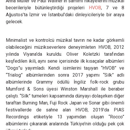
Anna Müller ve Paul Wallner’in samimi hikayelerini müzikal
becerileriyle bütünleştirdiği projeleri
HVOB
, 7 ve 8
Ağustos’ta İzmir ve İstanbul’daki dinleyicileriyle bir araya
gelecek.
Minimalist ve kontrolcü müzikal tavrın ne kadar görkemli
olabileceğini müzikseverlere deneyimleten HVOB, 2012
yılında Viyana’da kuruldu. Oliver Koletzki tarafından
keşfedilen ikili, aynı sene içerisinde ilk kısaçalar albümleri
“Dogs”u yayımladı. Kendi isimlerini taşıyan “HVOB” ve
“Trialog” albümlerinden sonra 2017 yapımı “Silk” adlı
albümlerinde Grammy ödüllü İngiliz folk-rock grubu
Mumford & Sons üyesi Winston Marshall ile beraber
çalıştı. “Silk” turneleri kapsamında dünyayı dolaşırken diğer
taraftan Burning Man, Fuji Rock Japan ve Sonar gibi önemli
festivallerde de sahne alan HVOB, 2019’da PIAS
Recordings etiketiyle 13 yapımdan oluşan “Rocco”
albümlerini çıkararak aralarında Türkiye’nin olduğu pek çok