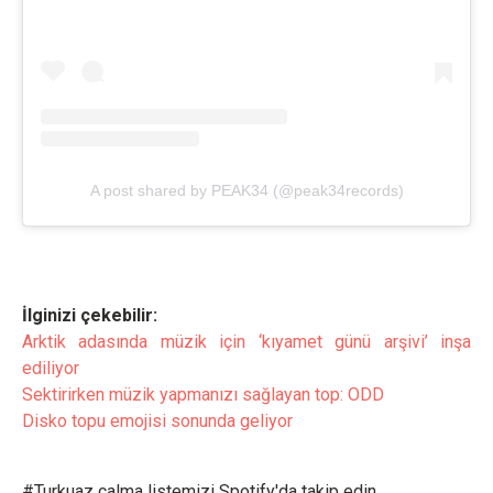
A post shared by PEAK34 (@peak34records)
İlginizi çekebilir:
Arktik adasında müzik için ‘kıyamet günü arşivi’ inşa
ediliyor
Sektirirken müzik yapmanızı sağlayan top: ODD
Disko topu emojisi sonunda geliyor
#Turkuaz çalma listemizi Spotify'da takip edin.