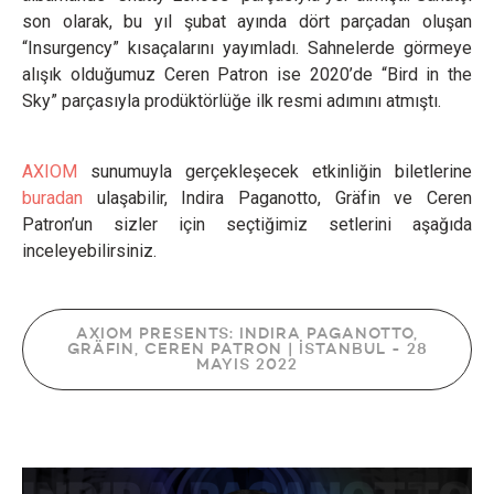
son olarak, bu yıl şubat ayında dört parçadan oluşan
“Insurgency” kısaçalarını yayımladı. Sahnelerde görmeye
alışık olduğumuz Ceren Patron ise 2020’de “Bird in the
Sky” parçasıyla prodüktörlüğe ilk resmi adımını atmıştı.
AXIOM
sunumuyla gerçekleşecek etkinliğin biletlerine
buradan
ulaşabilir, Indira Paganotto, Gräfin ve Ceren
Patron’un sizler için seçtiğimiz setlerini aşağıda
inceleyebilirsiniz.
AXIOM PRESENTS: INDIRA PAGANOTTO,
GRÄFIN, CEREN PATRON | İSTANBUL - 28
MAYIS 2022