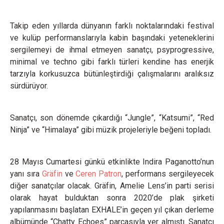
Takip eden yıllarda dünyanın farklı noktalarındaki festival
ve kulüp performanslarıyla kabin başındaki yeteneklerini
sergilemeyi de ihmal etmeyen sanatçı, psyprogressive,
minimal ve techno gibi farklı türleri kendine has enerjik
tarzıyla korkusuzca bütünleştirdiği çalışmalarını aralıksız
sürdürüyor.
Sanatçı, son dönemde çıkardığı “Jungle”, “Katsumi”, “Red
Ninja” ve “Himalaya” gibi müzik projeleriyle beğeni topladı.
28 Mayıs Cumartesi günkü etkinlikte Indira Paganotto’nun
yanı sıra
Gräfin
ve
Ceren Patron
, performans sergileyecek
diğer sanatçılar olacak. Gräfin, Amelie Lens’in parti serisi
olarak hayat bulduktan sonra 2020’de plak şirketi
yapılanmasını başlatan EXHALE’in geçen yıl çıkan derleme
albümünde “Chatty Echoes” parçasıyla yer almıştı. Sanatçı