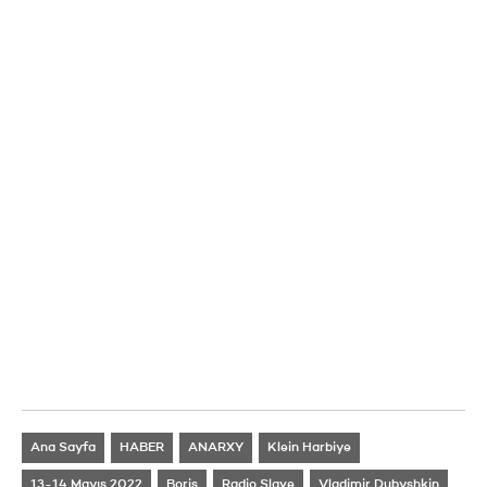
Ana Sayfa
HABER
ANARXY
Klein Harbiye
13-14 Mayıs 2022
Boris
Radio Slave
Vladimir Dubyshkin