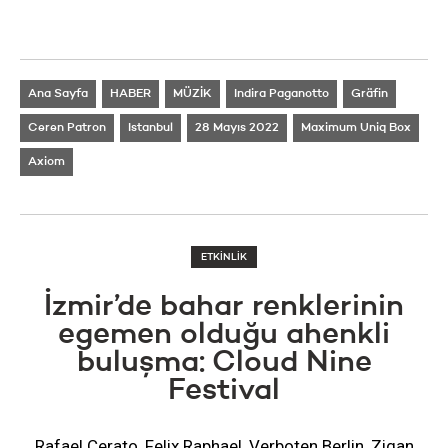
Ana Sayfa
HABER
MÜZİK
Indira Paganotto
Grä​fin
Ceren Patron
Istanbul
28 Mayıs 2022
Maximum Uniq Box
Axiom
ETKİNLİK
İzmir’de bahar renklerinin
egemen olduğu ahenkli
buluşma: Cloud Nine
Festival
Rafael Cerato, Felix Raphael, Verboten Berlin, Zigan