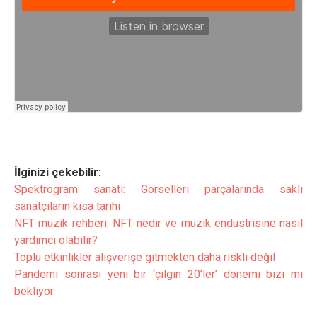
İlginizi çekebilir:
Spektrogram sanatı: Görselleri parçalarında saklı
sanatçıların kısa tarihi
NFT müzik rehberi: NFT nedir ve müzik endüstrisine nasıl
yardımcı olabilir?
Toplu etkinlikler alışverişe gitmekten daha riskli değil
Pandemi sonrası yeni bir ‘çılgın 20’ler’ dönemi bizi mi
bekliyor