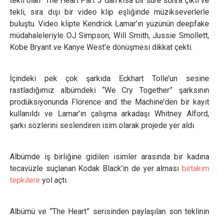
tekli olan “The Heart Part 5”dan kısa bir süre sonra çıktı ve
tekli, sıra dışı bir video klip eşliğinde müzikseverlerle
buluştu. Video klipte Kendrick Lamar’ın yüzünün deepfake
müdahaleleriyle OJ Simpson, Will Smith, Jussie Smollett,
Kobe Bryant ve Kanye West’e dönüşmesi dikkat çekti.
İçindeki pek çok şarkıda Eckhart Tolle’un sesine
rastladığımız albümdeki “We Cry Together” şarksının
prodüksiyonunda Florence and the Machine’den bir kayıt
kullanıldı ve Lamar’ın çalışma arkadaşı Whitney Alford,
şarkı sözlerini seslendiren isim olarak projede yer aldı.
Albümde iş birliğine gidilen isimler arasında bir kadına
tecavüzle suçlanan Kodak Black’in de yer alması
birtakım
tepkilere
yol açtı.
Albümü ve “The Heart” serisinden paylaşılan son teklinin