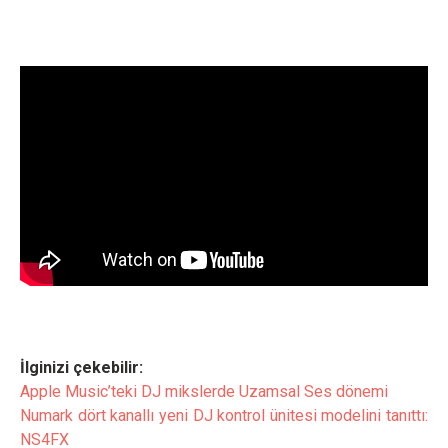
İlginizi çekebilir:
Apple Music’teki DJ mikslerde Uzamsal Ses dönemi
Numark dört kanallı yeni DJ kontrol ünitesi modelini tanıttı:
NS4FX