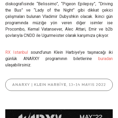
diskografisinde “Belissimo”, “Pigeon Epilepsy”, “Driving
the Bus” ve “Lady of the Night” gibi dikkat çekici
çalışmaları bulunan Vladimir Dubyshkin olacak. İkinci gün
programında müziğe yön veren diğer isimler ise
Procombo, Kemal Vatansever, Alec Attari, Emir ve b2b
şovlarıyla CNDD ile Ugurmeister olarak karşımıza çıkıyor.
RX Istanbul
sound’unun Klein Harbiye’ye taşınacağı iki
günlük ANARXY programının biletlerine
buradan
ulaşabilirsiniz.
ANARXY | KLEIN HARBİYE, 13-14 MAYIS 2022