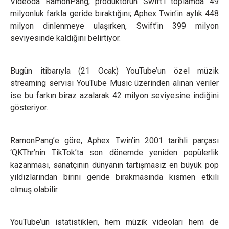
Videoda RamonPang, prodüktörün Swift’i toplamda 49
milyonluk farkla geride bıraktığını; Aphex Twin’in aylık 448
milyon dinlenmeye ulaşırken, Swift’in 399 milyon
seviyesinde kaldığını belirtiyor.
Bugün itibarıyla (21 Ocak) YouTube’un özel müzik
streaming servisi YouTube Music üzerinden alınan veriler
ise bu farkın biraz azalarak 42 milyon seviyesine indiğini
gösteriyor.
RamonPang’e göre, Aphex Twin’in 2001 tarihli parçası
‘QKThr’nin TikTok’ta son dönemde yeniden popülerlik
kazanması, sanatçının dünyanın tartışmasız en büyük pop
yıldızlarından birini geride bırakmasında kısmen etkili
olmuş olabilir.
YouTube’un istatistikleri, hem müzik videoları hem de