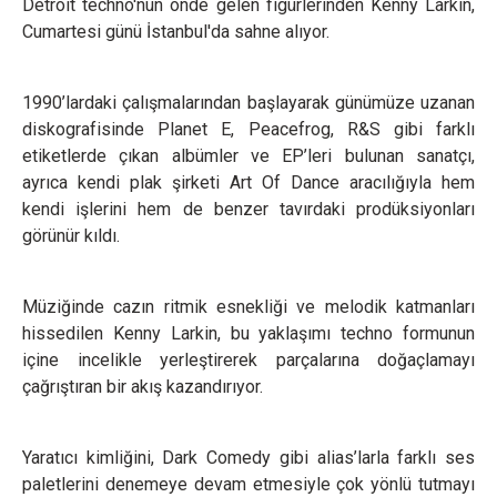
Detroit techno'nun önde gelen figürlerinden Kenny Larkin,
Cumartesi günü İstanbul'da sahne alıyor.
1990’lardaki çalışmalarından başlayarak günümüze uzanan
diskografisinde Planet E, Peacefrog, R&S gibi farklı
etiketlerde çıkan albümler ve EP’leri bulunan sanatçı,
ayrıca kendi plak şirketi Art Of Dance aracılığıyla hem
kendi işlerini hem de benzer tavırdaki prodüksiyonları
görünür kıldı.
Müziğinde cazın ritmik esnekliği ve melodik katmanları
hissedilen Kenny Larkin, bu yaklaşımı techno formunun
içine incelikle yerleştirerek parçalarına doğaçlamayı
çağrıştıran bir akış kazandırıyor.
Yaratıcı kimliğini, Dark Comedy gibi alias’larla farklı ses
paletlerini denemeye devam etmesiyle çok yönlü tutmayı