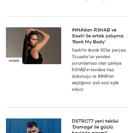
INNA’dan R3HAB ve
Sash! ile ortak çalışma:
‘Rock My Body’
Sash!’in ikonik 90'lar parçası
‘Ecuador’un yeniden
HABER
yorumlaması olan şarkıya
R3HAB’ın kendine has
dokunuşu ve INNA’nın
alıştığımız sisli sesi eşlik
ediyor
DSTRCT7 yeni teklisi
‘Damage’ ile güçlü