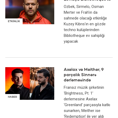
Ozbek, Sirmelo, Osman
Merter ve Frah'ın da
sahnede olacağı etkinliğe
ETKİNLİK
Kuzey Kıbrıs'ın en gözde
techno kulüplerinden
Bibliotheque ev sahipliği
yapacak
Axelax ve Meither, 9
parçalık Sinners
derlemesinde
Fransız müzik şirketinin
‘Brightness, Pt. 1’
HABER
derlemesine Axelax
‘Greenland’ parçasıyla katkı
sunarken, Meither ise
‘Redemption’ ile yer aldı