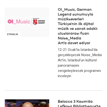
OI_Music, German
Legend sunumuyla
müzikseverleri
Türkiye'nin ilk dijital
müzik ve sanat odaklı
uluslararası fuarı
ETKİNLİK
Noise_Media
Art'a davet ediyor
12-21 Ocak‘ta İstanbul‘da
gerçekleşecek Noise_Media
Art'ın, İstanbul'un kültürel
panoramasını
zenginleştirecek programını
inceleyin
Belocca 3 Kasım’da
Lefkoşa Bibliotheque’te