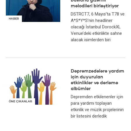
baslarla gizemli
melodileri birleştiriyor
DSTRCT7, 6 Mayıs’ta T78 ve
HABER
A*S*Y*S’nin headliner
olacağı İstanbul DorockXL
Venue’deki etkinlikte sahne
alacak isimlerden biri
Depremzedelere yardım
için duyurulan
etkinlikler ve derleme
albümler
Depremden etkilenenler için
ÖNE ÇIKANLAR
para yardımı toplayan
etkinlik ve müzik projelerinin
bir listesini derledik