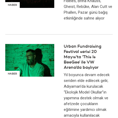
Fideles, Brina Knauss,
HABER
Gheist, Rebūke, Alan Cutt ve
Phallen, Pazar günü bağış
etkinliğinde sahne alıyor
Urban Fundraising
Festival serisi 20
Mayıs’ta ‘This Is
BeeGee’ ile VW
Arena’da başlıyor
HABER
Yıl boyunca devam edecek
seriden elde edilecek gelir,
Adıyaman’da kurulacak
“Ekolojik Model Okullar”ın
yapımına destek olmak ve
afetzede çocukların
eğitimine yardımcı olmak
amacıyla kullanılacak