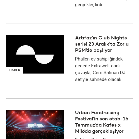
gerçekleştirdi
Artıfaz’ın Club Nights
serisi 23 Aralık’ta Zorlu
PSM’de başlıyor
Phallen ev sahipliğindeki
gecede Extrawelt canlı
HABER
şovuyla, Cem Salman DJ
setiyle sahnede olacak
Urban Fundraising
Festival’in son etabı 16
Temmuz’da Kafes x
Milo’da gerçekleşiyor