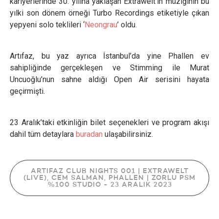
kariyerlerinde 30. yılına yaklaşan Extrawelt’in müziğinin bu
yılki son dönem örneği Turbo Recordings etiketiyle çıkan
yepyeni solo teklileri ‘
Neongrau
’ oldu.
Artıfaz, bu yaz ayrıca İstanbul’da yine Phallen ev
sahipliğinde gerçekleşen ve Stimming ile Murat
Uncuoğlu’nun sahne aldığı Open Air serisini hayata
geçirmişti.
23 Aralık’taki etkinliğin bilet seçenekleri ve program akışı
dahil tüm detaylara
buradan
ulaşabilirsiniz.
ARTIFAZ CLUB NIGHTS 001 | EXTRAWELT
(LIVE), CEM SALMAN, PHALLEN | ZORLU PSM
%100 STUDIO - 23 ARALIK 2023