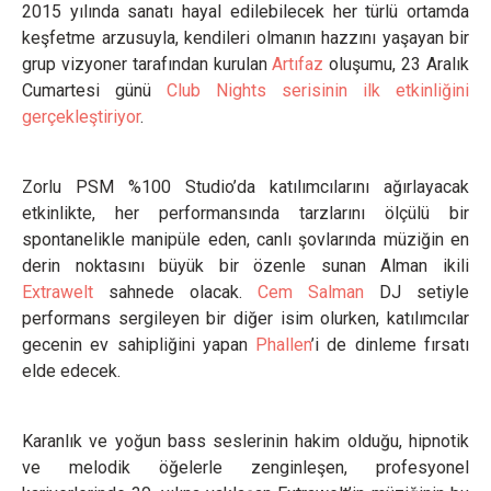
2015 yılında sanatı hayal edilebilecek her türlü ortamda
keşfetme arzusuyla, kendileri olmanın hazzını yaşayan bir
grup vizyoner tarafından kurulan
Artıfaz
oluşumu, 23 Aralık
Cumartesi günü
Club Nights serisinin ilk etkinliğini
gerçekleştiriyor
.
Zorlu PSM %100 Studio’da katılımcılarını ağırlayacak
etkinlikte, her performansında tarzlarını ölçülü bir
spontanelikle manipüle eden, canlı şovlarında müziğin en
derin noktasını büyük bir özenle sunan Alman ikili
Extrawelt
sahnede olacak.
Cem Salman
DJ setiyle
performans sergileyen bir diğer isim olurken, katılımcılar
gecenin ev sahipliğini yapan
Phallen
’i de dinleme fırsatı
elde edecek.
Karanlık ve yoğun bass seslerinin hakim olduğu, hipnotik
ve melodik öğelerle zenginleşen, profesyonel