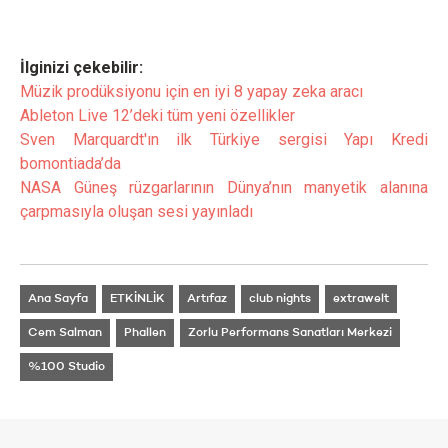
İlginizi çekebilir:
Müzik prodüksiyonu için en iyi 8 yapay zeka aracı
Ableton Live 12’deki tüm yeni özellikler
Sven Marquardt'ın ilk Türkiye sergisi Yapı Kredi
bomontiada’da
NASA Güneş rüzgarlarının Dünya’nın manyetik alanına
çarpmasıyla oluşan sesi yayınladı
Ana Sayfa
ETKİNLİK
Artıfaz
club nights
extrawelt
Cem Salman
Phallen
Zorlu Performans Sanatları Merkezi
%100 Studio