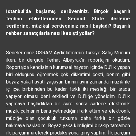
İstanbul'da başlamış serüveniniz. Birçok başarılı
techno etiketlerinden Second State derleme
serilerine, müzikal serüveniniz nasıl başladı? Başarılı
rehber sanatçılarla nasıl kesişti yollar?
Seneler önce OSRAM Aydınlatma’nın Türkiye Satış Müdürü
iken, bir dergide Ferhat Albayrak’ın röportajını okudum.
Röportajda kendisinin kurumsal hayatın içinde DJ’lik yapan
biri olduğunu öğrenmek çok dikkatimi çekti, benim gibi
beyaz yaka hayatı yaşayan birinin aynı zamanda müzik ile
iç içe, birbirinden bu kadar farklı iki mesleği bir arada
yapıyor olması beni etkiledi ve DJ’liğe yöneldim. DJ’lik
yapmaya başladıktan bir süre sonra sadece elektronik
müzik çalmanın bana yetmediğini fark ettim ve elektronik
müziğe olan çocukluk tutkuma daha farklı bir gözle
bakmaya başladım. Beyaz yaka kimliğimi bırakıp tamamen
ilk parçamı üreterek prodüksiyona giriş yaptım. İlk parçam