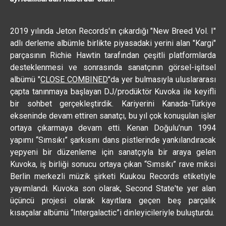
2019 yılında Jeton Records'ın çıkardığı "New Breed Vol. I"
adlı derleme albümle birlikte piyasadaki yerini alan "Kargi"
parçasının Richie Hawtin tarafından çeşitli platformlarda
desteklenmesi ve sonrasında sanatçının görsel-işitsel
albümü "
CLOSE COMBINED
"da yer bulmasıyla uluslararası
çapta tanınmaya başlayan DJ/prodüktör Kuvoka ile keyifli
bir sohbet gerçekleştirdik. Kariyerini Kanada-Türkiye
ekseninde devam ettiren sanatçı, bu yıl çok konuşulan işler
ortaya çıkarmaya devam etti. Kenan Doğulu’nun 1994
yapımı “Sımsıkı” şarkısını dans pistlerinde yankılandıracak
yepyeni bir düzenleme için sanatçıyla bir araya gelen
Kuvoka, iş birliği sonucu ortaya çıkan “Sımsıkı” rave miksi
Berlin merkezli müzik şirketi Kuukou Records etiketiyle
yayımlandı. Kuvoka son olarak, Second State'te yer alan
üçüncü projesi olarak kayıtlara geçen beş parçalık
kısaçalar albümü “Intergalactic”i dinleyicileriyle buluşturdu.