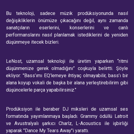
Bu teknoloji, sadece müzik prodüksiyonunda nasıl
değişikliklerin önümüze çıkacağını değil, aynı zamanda
sanatçıların eserlerini, konserlerini ve canlı
performanslarını nasıl planlamak istediklerini de yeniden
düşünmeye itecek bizleri.
LeNost, uzamsal teknoloji ile üretim yaparken “ritmi
düşünmenize gerek olmadığını” coşkuyla belirtti. Şöyle
ekliyor: "Bass’ımı EQ’lemeye ihtiyaç olmayabilir, bass’ı bir
alana koyup vokali de başka bir alana yerleştirebilirim gibi
düşüncelerle parça yapabilirsiniz."
Prodüksiyon ile beraber DJ miksleri de uzamsal ses
formatında yayımlanmaya başladı. Grammy ödüllü Latroit
ve Avustralyalı şarkıcı Charlz, L-Acoustics ile işbirliği
yaparak "Dance My Tears Away"i yarattı.