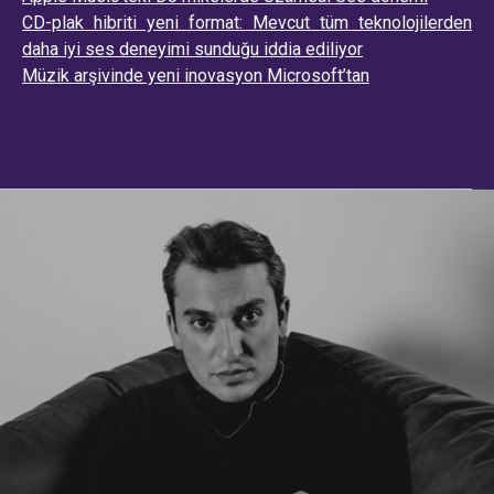
CD-plak hibriti yeni format: Mevcut tüm teknolojilerden
daha iyi ses deneyimi sunduğu iddia ediliyor
Müzik arşivinde yeni inovasyon Microsoft’tan