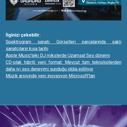
İlginizi çekebilir:
Spektrogram sanatı: Görselleri parçalarında saklı
sanatçıların kısa tarihi
Apple Music’teki DJ mikslerde Uzamsal Ses dönemi
CD-plak hibriti yeni format: Mevcut tüm teknolojilerden
daha iyi ses deneyimi sunduğu iddia ediliyor
Müzik arşivinde yeni inovasyon Microsoft’tan