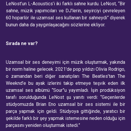
LeNost’un L-Acoustics’i iki farklı sahne kurdu. LeNost, “Bir
sahne, müzik yapımcıları ve DJ’lerin, seyirciyi çevreleyen
60 hoparlör ile uzamsal ses kullanan bir sahneydi” diyerek
bunun daha da yaygınlaşacağını sözlerine ekliyor.
Sırada ne var?
Uzamsal bir ses deneyimi için müzik oluşturmak, yakında
bir norm haline gelecek. 2021'de pop yıldızı Olivia Rodrigo,
o zamandan beri diğer sanatçıları The Beatles’tan The
Weeknd’e bu ayak izlerini takip etmeye teşvik eden ilk
uzamsal ses albümü “Sour”u yayımladı. İşin prodüksiyon
tarafı sorulduğunda LeNost şu yanıtı verdi: “Geçenlerde
stüdyomuzda Brian Eno uzamsal bir ses sistemi ile bir
parça yapmak için geldi. Stüdyoya gittiğinde, yaratıcı bir
şekilde farklı bir şey yapmak istemesine neden olduğu için
parçasını yeniden oluşturmak istedi.”