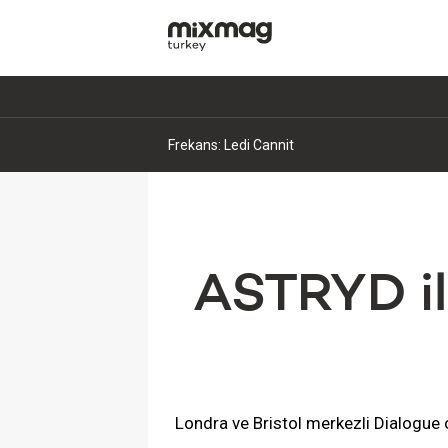
Kavinsky Paris'teki evinde hayatını kaybetti
ASTRYD ilk
Londra ve Bristol merkezli Dialogue 