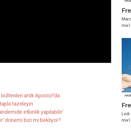
HAB
Fr
Marc
mix'
bültenleri artık Aposto!'da
HAB
kitapla tazeleyin
Fr
demide etkinlik yapılabilir’
Ledi
er’ dönemi bizi mi bekliyor?
mix'