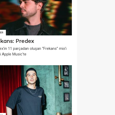
ER
ekans: Predex
ex'in 11 parçadan oluşan “Frekans” mix'i
i Apple Music'te