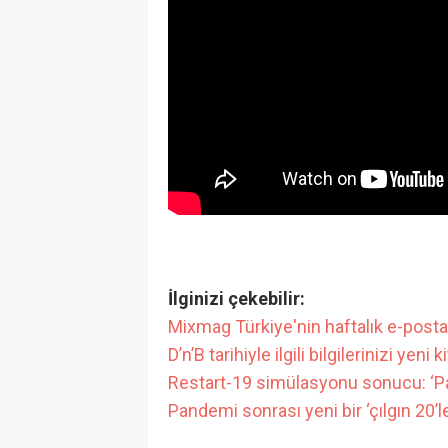
İlginizi çekebilir:
Mixmag Türkiye'nin haftalık e-posta 
D’n’B tarihiyle ilgili bilgilerinizi yeni 
Restart-19 simülasyonu sonucu: ‘Pan
Pandemi sonrası yeni bir ‘çılgın 20’l