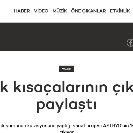
HABER
VİDEO
MÜZİK
ÖNE ÇIKANLAR
ETKİNLİK
MÜZİK
 kısaçalarının çıkı
paylaştı
oluşumunun kürasyonunu yaptığı sanat projesi ASTRYD’nin ‘Bl
çıkıyor