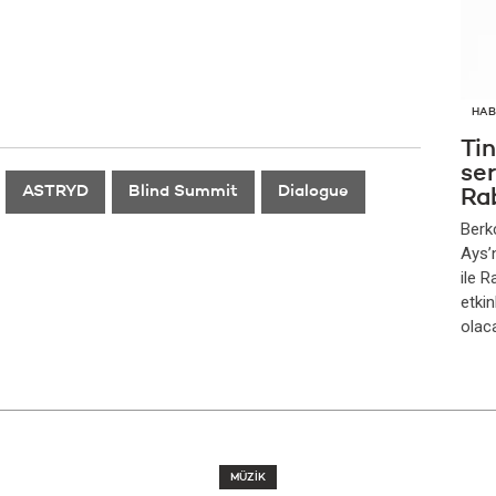
HAB
Ti
se
ASTRYD
Blind Summit
Dialogue
Ra
Berk
Ays’
ile 
etkin
olac
MÜZİK