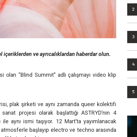
2
3
l içeriklerden ve ayrıcalıklardan haberdar olun.
4
klisi olan “Blind Summit” adlı çalışmayı video klip
5
isi, plak şirketi ve aynı zamanda queer kolektifi
r sanat projesi olarak başlattığı ASTRYD’nin 4
sı ile aynı ismi taşıyor. 12 Mart’ta yayımlanacak
ir atmosferle başlayıp electro ve techno arasında