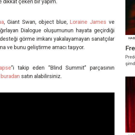
e dikkat çeken bir yapım.
ua
, Giant Swan, object blue,
Loraine James
ve
ağırlayan Dialogue oluşumunun hayata geçirdiği
i desteği görme imkanı yakalayamayan sanatçılar
HAB
tma ve bunu geliştirme amacı taşıyor.
Fr
Pred
şimd
apse
”i takip eden “Blind Summit” parçasının
i
buradan
satın alabilirsiniz.