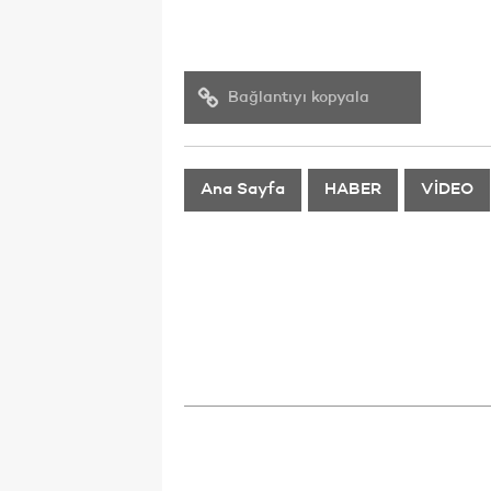
Bağlantıyı kopyala
Ana Sayfa
HABER
VİDEO