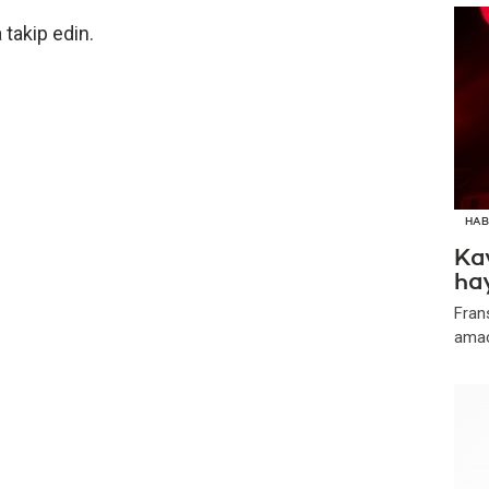
 takip edin.
HAB
Kav
ha
Frans
amacı