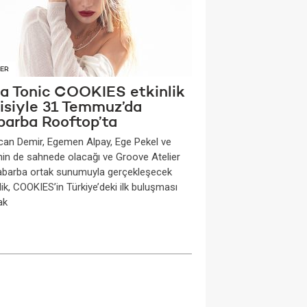
ER
na Tonic COOKIES etkinlik
risiyle 31 Temmuz’da
barba Rooftop’ta
can Demir, Egemen Alpay, Ege Pekel ve
nin de sahnede olacağı ve Groove Atelier
Rabarba ortak sunumuyla gerçekleşecek
lik, COOKIES’in Türkiye’deki ilk buluşması
ak