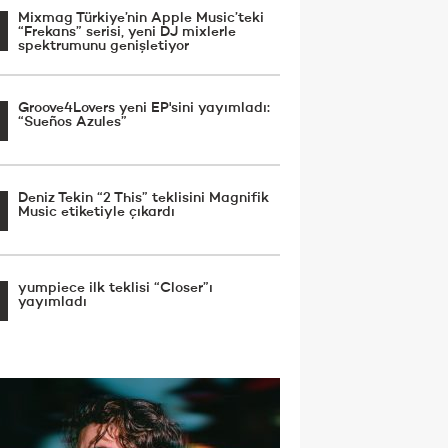
Mixmag Türkiye’nin Apple Music’teki
“Frekans” serisi, yeni DJ mixlerle
spektrumunu genişletiyor
Groove4Lovers yeni EP'sini yayımladı:
“Sueños Azules”
Deniz Tekin “2 This” teklisini Magnifik
Music etiketiyle çıkardı
yumpiece ilk teklisi “Closer”ı
yayımladı