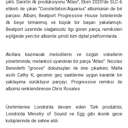
çıktı. Darin'in ilk prodüksiyonu "Atlas", Ekim 2020'de SLC-6
etiketi ile çıkan "Constellation:Aquarius" albümünün de bir
parçası. Albüm, Beatport Progressive House listelerinde
ilk beşe tırmanmış ve büyük bir başarı yakalamıştı.
Beatport üzerinde olağanüstü ilgi gören parça, remiksleri
eşliğinde yeni bir albümle şimdi tüm dijital platformlarda.
Akıllara kazınacak melodilerin ve özgün vokallerin
yönetiminde, melankoli uyandıran bir parça "Atlas". Nicolas
Benedetti "groove" dokunuşları ile öne çıkarken; Malta
asıllı Cathy K, gecenin geç saatlerine uygun karanlık bir
yaklaşıma sürüklüyor parçayı. Progressive remiksi ile
albümü renklendirense Chris Rosales.
Üretimlerine Londra'da devam eden Türk prodüktör,
Londra'da Ministry of Sound ve Egg gibi ikonik gece
kulüplerinde de sahne aldı.