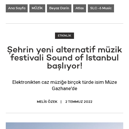
Ana Sayfa
MÜZİK
Beyaz Darin
Atlas
SLC-6 Music
ETKİNLİK
Şehrin yeni alternatif müzik
festivali Sound of Istanbul
başlıyor!
Elektronikten caz müziğe birçok türde isim Müze
Gazhane'de
MELİS ÖZEK
2 TEMMUZ 2022