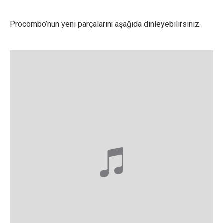
Procombo’nun yeni parçalarını aşağıda dinleyebilirsiniz.