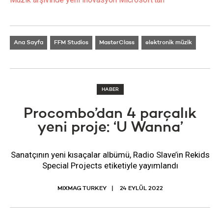
Ana Sayfa
FFM Studios
MasterClass
elektronik müzik
HABER
Procombo’dan 4 parçalık
yeni proje: ‘U Wanna’
Sanatçının yeni kısaçalar albümü, Radio Slave’in Rekids
Special Projects etiketiyle yayımlandı
MIXMAG TURKEY
24 EYLÜL 2022