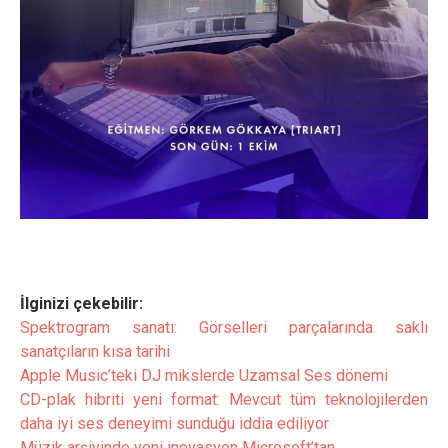
İlginizi çekebilir:
Spektrogram sanatı: Görselleri parçalarında saklı
sanatçıların kısa tarihi
Apple Music’teki DJ mikslerde Uzamsal Ses dönemi
CD-plak hibriti yeni format: Mevcut tüm teknolojilerden
daha iyi ses deneyimi sunduğu iddia ediliyor
Müzik arşivinde yeni inovasyon Microsoft’tan