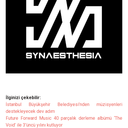
İlginizi çekebilir:
İstanbul Büyükşehir Belediyesi’nden müzisyenleri
destekleyecek dev adım
Future Forward Music 40 parçalık derleme albümü ‘The
Void’ ile 3’üncü yılını kutluyor