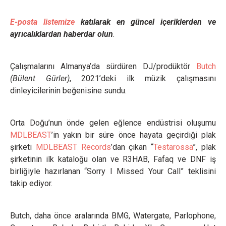
E-posta listemize
katılarak en güncel içeriklerden ve
ayrıcalıklardan haberdar olun
.
Çalışmalarını Almanya’da sürdüren DJ/prodüktör
Butch
(Bülent Gürler)
, 2021’deki ilk müzik çalışmasını
dinleyicilerinin beğenisine sundu.
Orta Doğu’nun önde gelen eğlence endüstrisi oluşumu
MDLBEAST
’in yakın bir süre önce hayata geçirdiği plak
şirketi
MDLBEAST Records
’dan çıkan “
Testarossa
”, plak
şirketinin ilk kataloğu olan ve R3HAB, Fafaq ve DNF iş
birliğiyle hazırlanan “Sorry I Missed Your Call” teklisini
takip ediyor.
Butch, daha önce aralarında BMG, Watergate, Parlophone,