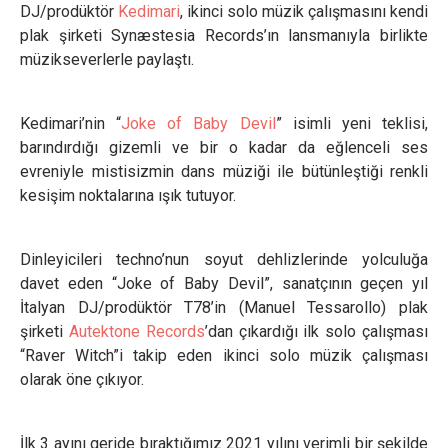
DJ/prodüktör
Kedimari
, ikinci solo müzik çalışmasını kendi
plak şirketi Synæstesia Records’ın lansmanıyla birlikte
müzikseverlerle paylaştı.
Kedimari’nin “
Joke of Baby Devil
” isimli yeni teklisi,
barındırdığı gizemli ve bir o kadar da eğlenceli ses
evreniyle mistisizmin dans müziği ile bütünleştiği renkli
kesişim noktalarına ışık tutuyor.
Dinleyicileri techno’nun soyut dehlizlerinde yolculuğa
davet eden “Joke of Baby Devil”, sanatçının geçen yıl
İtalyan DJ/prodüktör T78’in (Manuel Tessarollo) plak
şirketi
Autektone Records
’dan çıkardığı ilk solo çalışması
“Raver Witch”i takip eden ikinci solo müzik çalışması
olarak öne çıkıyor.
İlk 3 ayını geride bıraktığımız 2021 yılını verimli bir şekilde