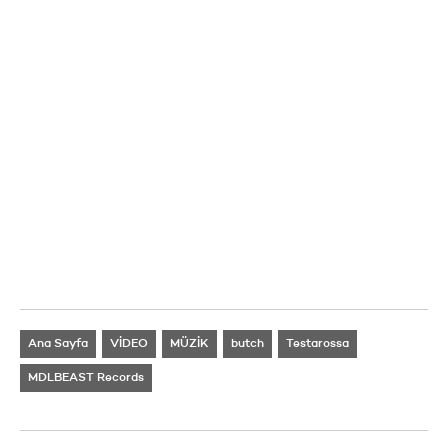
Ana Sayfa
VİDEO
MÜZİK
butch
Testarossa
MDLBEAST Records