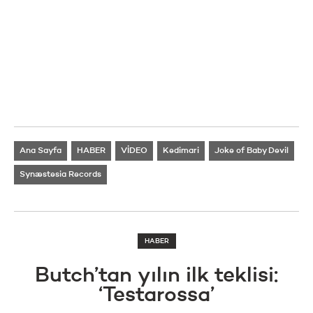
Ana Sayfa
HABER
VİDEO
Kedimari
Joke of Baby Devil
Synæstesia Records
HABER
Butch’tan yılın ilk teklisi:
‘Testarossa’