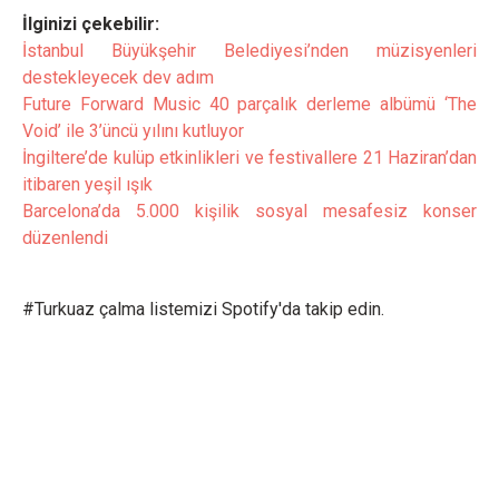
İlginizi çekebilir:
İstanbul Büyükşehir Belediyesi’nden müzisyenleri
destekleyecek dev adım
Future Forward Music 40 parçalık derleme albümü ‘The
Void’ ile 3’üncü yılını kutluyor
İngiltere’de kulüp etkinlikleri ve festivallere 21 Haziran’dan
itibaren yeşil ışık
Barcelona’da 5.000 kişilik sosyal mesafesiz konser
düzenlendi
#Turkuaz çalma listemizi Spotify'da takip edin.