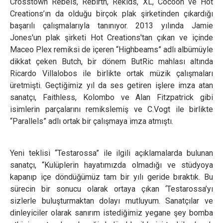
Crosstown Rebels, Rebirth, Rekids, XL, Cocoon ve Hot
Creations’ın da olduğu birçok plak şirketinden çıkardığı
başarılı çalışmalarıyla tanınıyor. 2013 yılında Jamie
Jones'un plak şirketi Hot Creations'tan çıkan ve içinde
Maceo Plex remiksi de içeren “Highbeams” adlı albümüyle
dikkat çeken Butch, bir dönem ButRic mahlası altında
Ricardo Villalobos ile birlikte ortak müzik çalışmaları
üretmişti. Geçtiğimiz yıl da ses getiren işlere imza atan
sanatçı, Faithless, Kolombo ve Alan Fitzpatrick gibi
isimlerin parçalarını remikslemiş ve C.Vogt ile birlikte
“Parallels” adlı ortak bir çalışmaya imza atmıştı.
Yeni teklisi “Testarossa” ile ilgili açıklamalarda bulunan
sanatçı, “Kulüplerin hayatımızda olmadığı ve stüdyoya
kapanıp içe döndüğümüz tam bir yılı geride bıraktık. Bu
sürecin bir sonucu olarak ortaya çıkan ‘Testarossa’yı
sizlerle buluşturmaktan dolayı mutluyum. Sanatçılar ve
dinleyiciler olarak sanırım istediğimiz yegane şey bomba