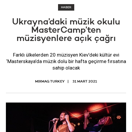
HABER
Ukrayna’daki müzik okulu
MasterCamp’ten
müzisyenlere açık çağrı
Farklı ülkelerden 20 müzisyen Kiev’deki kültür evi
‘Masterskaya’da müzik dolu bir hafta geçirme fırsatına
sahip olacak
MIXMAG TURKEY
31 MART 2021