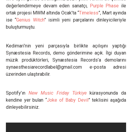
değerlendirmeye devam eden sanatçı,
Purple Phase
ile
ortak projesi MWM altında Ocak’ta “
Timeless
”, Mart ayında
ise “
Genius Witch
” isimli yeni parçalarını dinleyicileriyle
buluşturmuştu.
Kedimari’nin yeni parçasıyla birlikte açılışını yaptığı
Synæstesia Records, demo gönderimine açık. İlgi duyan
müzik prodüktörleri, Synæstesia Records’a demolarını
synaesthesiarecordlabel@gmail.com
e-posta adresi
üzerinden ulaştırabilir.
Spotify’ın
New Music Friday Türkiye
kürasyonunda da
kendine yer bulan “
Joke of Baby Devil
” teklisini aşağıda
dinleyebilirsiniz.